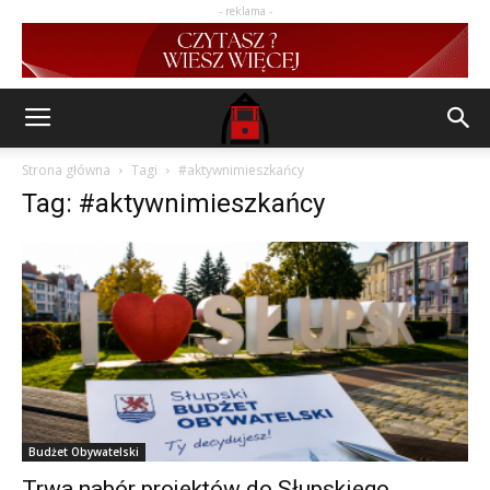
- reklama -
Strona główna
Tagi
#aktywnimieszkańcy
Tag: #aktywnimieszkańcy
Budżet Obywatelski
Trwa nabór projektów do Słupskiego