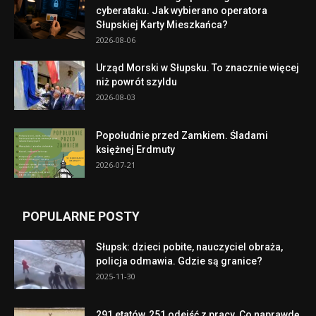
cyberataku. Jak wybierano operatora
Słupskiej Karty Mieszkańca?
2026-08-06
Urząd Morski w Słupsku. To znacznie więcej
niż powrót szyldu
2026-08-03
Popołudnie przed Zamkiem. Śladami
księżnej Erdmuty
2026-07-21
POPULARNE POSTY
Słupsk: dzieci pobite, nauczyciel obraża,
policja odmawia. Gdzie są granice?
2025-11-30
291 etatów, 251 odejść z pracy. Co naprawdę