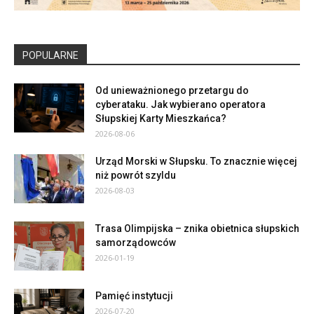
POPULARNE
Od unieważnionego przetargu do
cyberataku. Jak wybierano operatora
Słupskiej Karty Mieszkańca?
2026-08-06
Urząd Morski w Słupsku. To znacznie więcej
niż powrót szyldu
2026-08-03
Trasa Olimpijska – znika obietnica słupskich
samorządowców
2026-01-19
Pamięć instytucji
2026-07-20