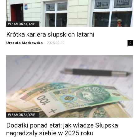
W SAMORZĄDZIE...
Krótka kariera słupskich latarni
Urszula Markowska
-
2026-02-10
0
W SAMORZĄDZIE...
Dodatki ponad etat: jak władze Słupska
nagradzały siebie w 2025 roku