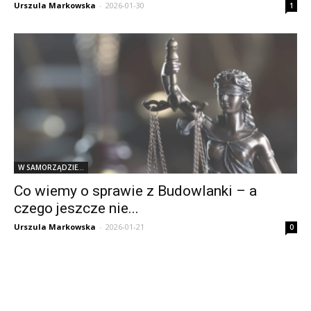
Urszula Markowska
-
2026-01-30
1
W SAMORZĄDZIE...
Co wiemy o sprawie z Budowlanki – a
czego jeszcze nie...
Urszula Markowska
-
2026-01-21
0