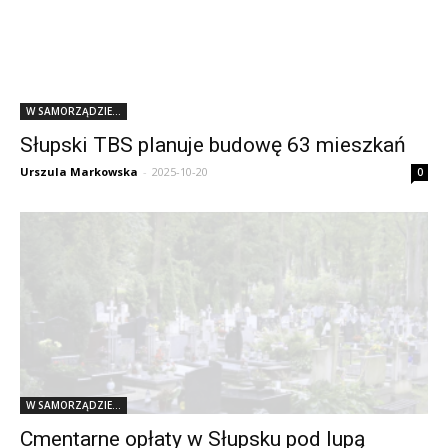
W SAMORZĄDZIE...
Słupski TBS planuje budowę 63 mieszkań
Urszula Markowska
-
2025-10-20
0
W SAMORZĄDZIE...
Cmentarne opłaty w Słupsku pod lupą