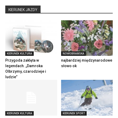
KIERUNEK JAZDY
KIERUNEK KULTURA
NOWOBRAMSKA
Przygoda zaklęta w
najbardziej międzynarodowe
legendach. „Damroka
słowo ok
Olbrzymy, czarodzieje i
ludzie”
KIERUNEK KULTURA
KIERUNEK SPORT