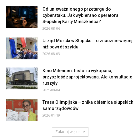
Od unieważnionego przetargu do
cyberataku. Jak wybierano operatora
Słupskiej Karty Mieszkańca?
2026-08-06
Urząd Morski w Słupsku. To znacznie więcej
niż powrót szyldu
2026-08-03
Kino Milenium: historia wykopana,
przyszłość zaprojektowana. Ale konsultacje
ruszyły
2025-08-04
Trasa Olimpijska – znika obietnica słupskich
samorządowców
2026-01-19
Załaduj więcej