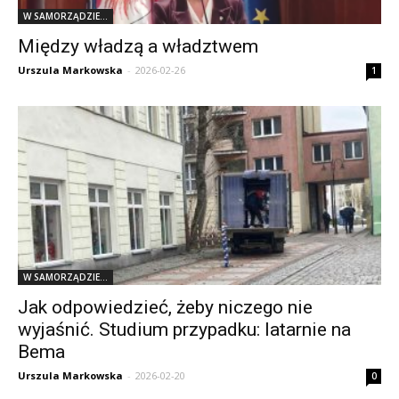
W SAMORZĄDZIE...
Między władzą a władztwem
Urszula Markowska
-
2026-02-26
1
W SAMORZĄDZIE...
Jak odpowiedzieć, żeby niczego nie
wyjaśnić. Studium przypadku: latarnie na
Bema
Urszula Markowska
-
2026-02-20
0