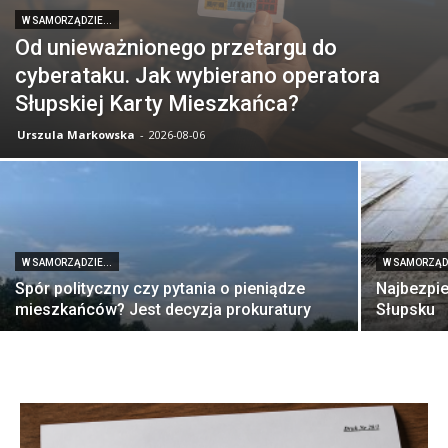
W SAMORZĄDZIE...
Od unieważnionego przetargu do
cyberataku. Jak wybierano operatora
Słupskiej Karty Mieszkańca?
Urszula Markowska
-
2026-08-06
W SAMORZĄDZIE...
W SAMORZĄDZ
Spór polityczny czy pytania o pieniądze
Najbezpie
mieszkańców? Jest decyzja prokuratury
Słupsku