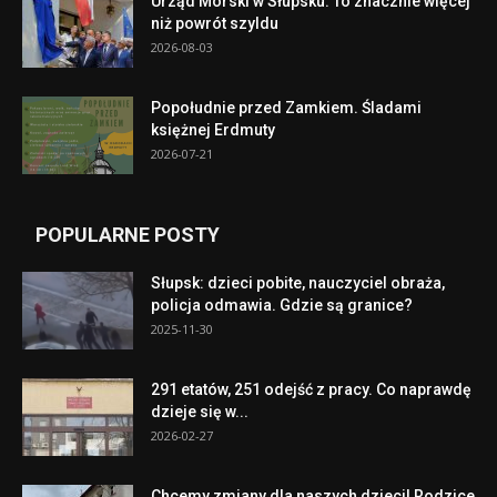
Urząd Morski w Słupsku. To znacznie więcej
niż powrót szyldu
2026-08-03
Popołudnie przed Zamkiem. Śladami
księżnej Erdmuty
2026-07-21
POPULARNE POSTY
Słupsk: dzieci pobite, nauczyciel obraża,
policja odmawia. Gdzie są granice?
2025-11-30
291 etatów, 251 odejść z pracy. Co naprawdę
dzieje się w...
2026-02-27
Chcemy zmiany dla naszych dzieci! Rodzice