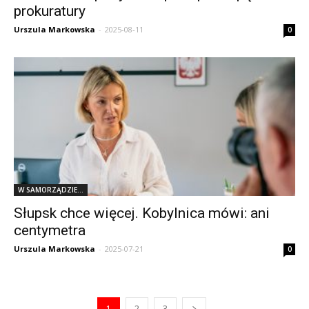
prokuratury
Urszula Markowska
-
2025-08-11
0
W SAMORZĄDZIE...
Słupsk chce więcej. Kobylnica mówi: ani
centymetra
Urszula Markowska
-
2025-07-21
0
1
2
3