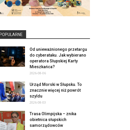
POPULARNE
Od unieważnionego przetargu
do cyberataku. Jak wybierano
operatora Słupskiej Karty
Mieszkańca?
2026-08-06
Urząd Morski w Słupsku. To
znacznie więcej niż powrót
szyldu
2026-08-03
Trasa Olimpijska – znika
obietnica słupskich
samorządowców