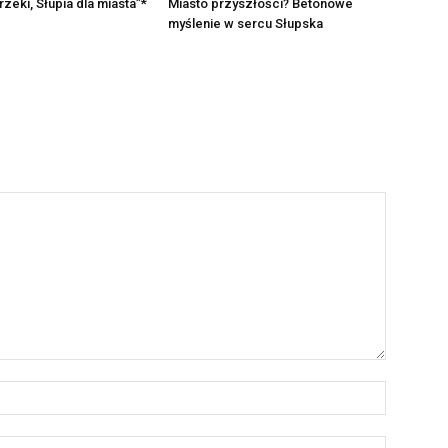
rzeki, Słupia dla miasta”*
Miasto przyszłości? Betonowe
myślenie w sercu Słupska