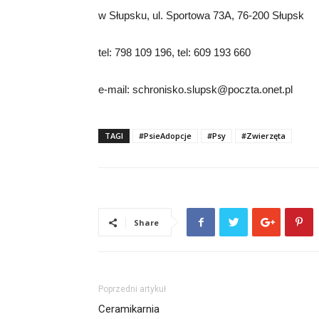
w Słupsku, ul. Sportowa 73A, 76-200 Słupsk
tel: 798 109 196, tel: 609 193 660
e-mail:
schronisko.slupsk@poczta.onet.pl
TAGI
#PsieAdopcje
#Psy
#Zwierzęta
Share
Poprzedni artykuł
Ceramikarnia