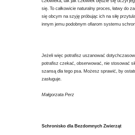
człowieka, tak jak człowiek będzie się uczył 
się. To całkowicie naturalny proces, łatwy do
się obcym na szyję próbując ich na siłę przytu
innym jemu podobnym ofiarom systemu schro
Jeżeli więc potrafisz uszanować dotychczasow
potrafisz czekać, obserwować, nie stosować si
szansą dla tego psa. Możesz sprawić, by ostatni
zasługuje.
Małgorzata Perz
Schronisko dla Bezdomnych Zwierząt