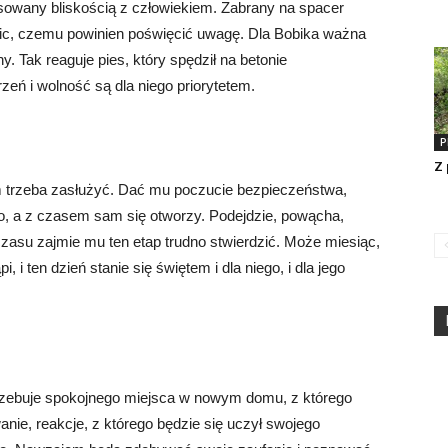
eresowany bliskością z człowiekiem. Zabrany na spacer
nic, czemu powinien poświęcić uwagę. Dla Bobika ważna
y. Tak reaguje pies, który spędził na betonie
eń i wolność są dla niego priorytetem.
P
Z 
em trzeba zasłużyć. Dać mu poczucie bezpieczeństwa,
go, a z czasem sam się otworzy. Podejdzie, powącha,
czasu zajmie mu ten etap trudno stwierdzić. Może miesiąc,
, i ten dzień stanie się świętem i dla niego, i dla jego
Potrzebuje spokojnego miejsca w nowym domu, z którego
e, reakcje, z którego będzie się uczył swojego