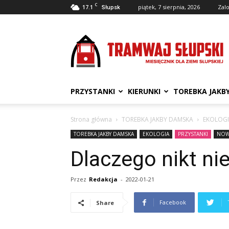
C
17.1
piątek, 7 sierpnia, 2026
Zalo
Słupsk
Tramwaj
Słupski
PRZYSTANKI
KIERUNKI
TOREBKA JAKB
Strona główna
TOREBKA JAKBY DAMSKA
EKOLOG
TOREBKA JAKBY DAMSKA
EKOLOGIA
PRZYSTANKI
NOW
Dlaczego nikt ni
Przez
Redakcja
-
2022-01-21
Facebook
Share