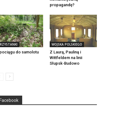
propagandę?
RZYSTANKI
WOJSKA POLSKIEGO
pociągu do samolotu
Z Laurą, Pauliną i
Wittfeldem na linii
Słupsk-Budowo
Facebook