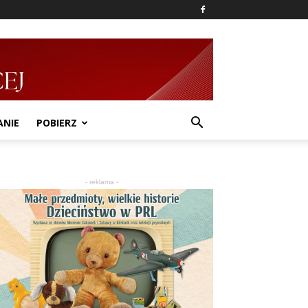
ANIE
POBIERZ
- reklama -