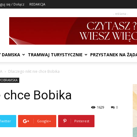
guj się / Dołącz
REDAKCJA
- reklama -
Y DAMSKA
TRAMWAJ TURYSTYCZNIE
PRZYSTANEK NA ŻĄD
IA
Dlaczego nikt nie chce Bobika
OBRAMSKA
e chce Bobika
1629
0
Twitter
Google+
Pinterest