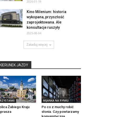
2026-01-19
Kino Milenium: historia
wykopana, przyszłość
zaprojektowana. Ale
konsultacje ruszyły
2025-08-04
Załaduj więcej
KIERUNEK JAZDY
RZYSTANKI
MIJANKA NA RYNKU
olica Żabiego Kraju
Po co z muchy robić
aprasza
słonia. Czy powtarzamy
komunistyczną