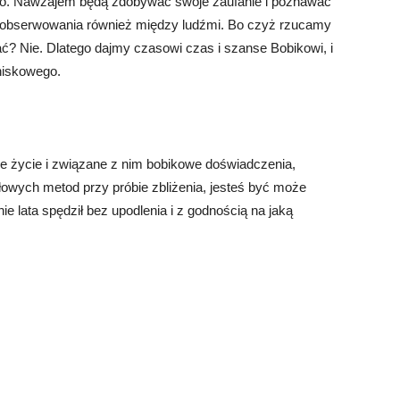
jego. Nawzajem będą zdobywać swoje zaufanie i poznawać
 zaobserwowania również między ludźmi. Bo czyż rzucamy
lać? Nie. Dlatego dajmy czasowi czas i szanse Bobikowi, i
niskowego.
e życie i związane z nim bobikowe doświadczenia,
łowych metod przy próbie zbliżenia, jesteś być może
e lata spędził bez upodlenia i z godnością na jaką