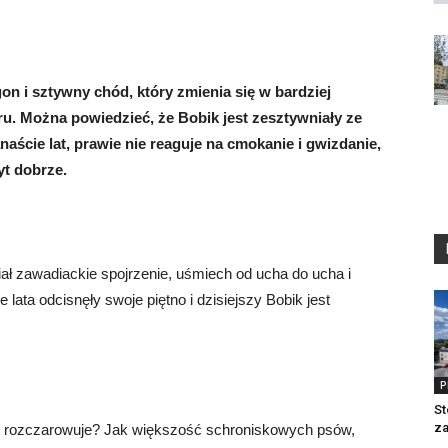
ogon i sztywny chód, który zmienia się w bardziej
ru. Można powiedzieć, że Bobik jest zesztywniały ze
naście lat, prawie nie reaguje na cmokanie i gwizdanie,
yt dobrze.
miał zawadiackie spojrzenie, uśmiech od ucha do ucha i
ata odcisnęły swoje piętno i dzisiejszy Bobik jest
P
St
z
ch rozczarowuje? Jak większość schroniskowych psów,