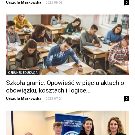
Urszula Markowska
-
2025-09-09
0
KIERUNEK EDUKACJA
Szkoła granic. Opowieść w pięciu aktach o
obowiązku, kosztach i logice...
Urszula Markowska
-
2025-07-21
0