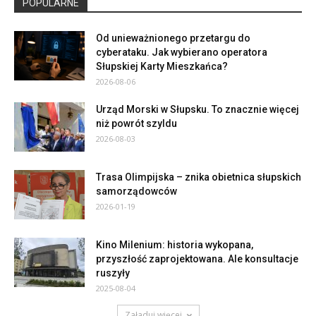
POPULARNE
Od unieważnionego przetargu do
cyberataku. Jak wybierano operatora
Słupskiej Karty Mieszkańca?
2026-08-06
Urząd Morski w Słupsku. To znacznie więcej
niż powrót szyldu
2026-08-03
Trasa Olimpijska – znika obietnica słupskich
samorządowców
2026-01-19
Kino Milenium: historia wykopana,
przyszłość zaprojektowana. Ale konsultacje
ruszyły
2025-08-04
Załaduj więcej