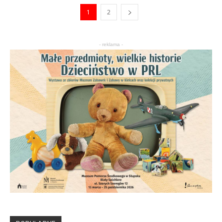
1
2
- reklama -