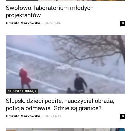
Swołowo: laboratorium młodych
projektantów
Urszula Markowska
-
2026-02-06
0
KIERUNEK EDUKACJA
Słupsk: dzieci pobite, nauczyciel obraża,
policja odmawia. Gdzie są granice?
Urszula Markowska
-
2025-11-30
0