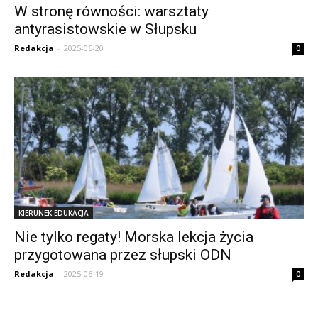
W stronę równości: warsztaty
antyrasistowskie w Słupsku
Redakcja
-
2025-06-20
0
KIERUNEK EDUKACJA
Nie tylko regaty! Morska lekcja życia
przygotowana przez słupski ODN
Redakcja
-
2025-06-19
0