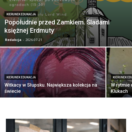
KIERUNEK EDUKACJA
Popołudnie przed Zamkiem. Śladami
księżnej Erdmuty
Redakcja
-
2026-07-21
KIERUNEK EDUKACJA
KIERUNEK ED
Witkacy w Słupsku. Największa kolekcja na
W rytmie 
świecie
Klukach