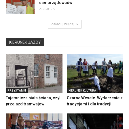
samorządowców
2026-01-19
Załaduj więcej
KIERUNEK JAZDY
PRZYSTANKI
KIERUNEK KULTURA
Tajemnicza biała ściana, czyli
Czarne Wesele. Wydarzenie z
przejazd tramwajow
tradycjami i dla tradycji