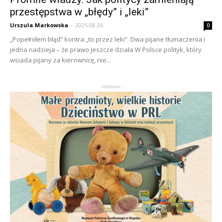
przestępstwa w „błędy” i „leki”
Urszula Markowska
-
2025-08-26
0
„Popełniłem błąd” kontra „to przez leki”. Dwa pijane tłumaczenia i
jedna nadzieja – że prawo jeszcze działa W Polsce polityk, który
wsiada pijany za kierownicę, nie...
- reklama -