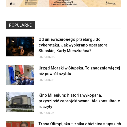
POPULARNE
Od unieważnionego przetargu do
cyberataku. Jak wybierano operatora
Słupskiej Karty Mieszkańca?
2026-08-06
Urząd Morski w Słupsku. To znacznie więcej
niż powrót szyldu
2026-08-03
Kino Milenium: historia wykopana,
przyszłość zaprojektowana. Ale konsultacje
ruszyły
2025-08-04
Trasa Olimpijska – znika obietnica słupskich