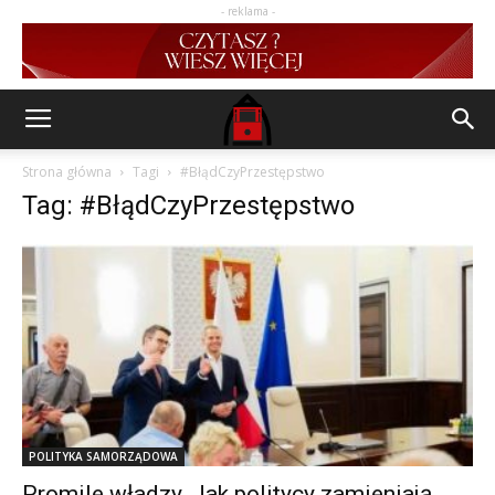
- reklama -
Strona główna
Tagi
#BłądCzyPrzestępstwo
Tag: #BłądCzyPrzestępstwo
POLITYKA SAMORZĄDOWA
Promile władzy. Jak politycy zamieniają