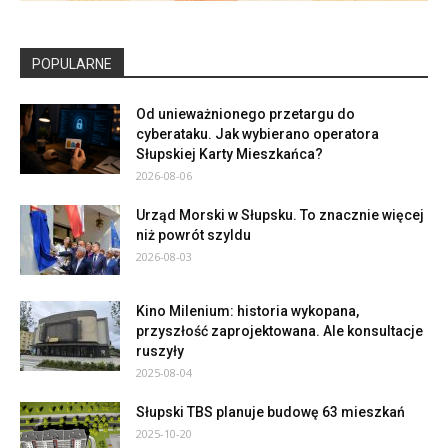
POPULARNE
Od unieważnionego przetargu do
cyberataku. Jak wybierano operatora
Słupskiej Karty Mieszkańca?
2026-08-06
Urząd Morski w Słupsku. To znacznie więcej
niż powrót szyldu
2026-08-03
Kino Milenium: historia wykopana,
przyszłość zaprojektowana. Ale konsultacje
ruszyły
2025-08-04
Słupski TBS planuje budowę 63 mieszkań
2025-10-20