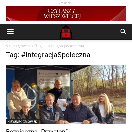
- reklama -
Strona główna
Tagi
#IntegracjaSpołeczna
Tag: #IntegracjaSpołeczna
KIERUNEK CZŁOWIEK
Bezpieczna „Przystań”