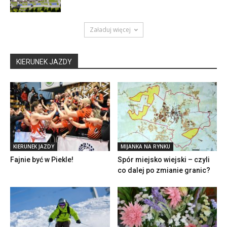
Załaduj więcej
KIERUNEK JAZDY
KIERUNEK JAZDY
MIJANKA NA RYNKU
Fajnie być w Piekle!
Spór miejsko wiejski – czyli
co dalej po zmianie granic?