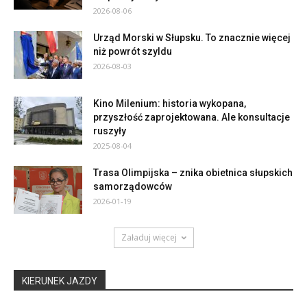
2026-08-06
Urząd Morski w Słupsku. To znacznie więcej
niż powrót szyldu
2026-08-03
Kino Milenium: historia wykopana,
przyszłość zaprojektowana. Ale konsultacje
ruszyły
2025-08-04
Trasa Olimpijska – znika obietnica słupskich
samorządowców
2026-01-19
Załaduj więcej
KIERUNEK JAZDY