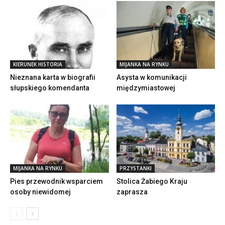
KIERUNEK HISTORIA
MIJANKA NA RYNKU
Nieznana karta w biografii
Asysta w komunikacji
słupskiego komendanta
międzymiastowej
MIJANKA NA RYNKU
PRZYSTANKI
Pies przewodnik wsparciem
Stolica Żabiego Kraju
osoby niewidomej
zaprasza