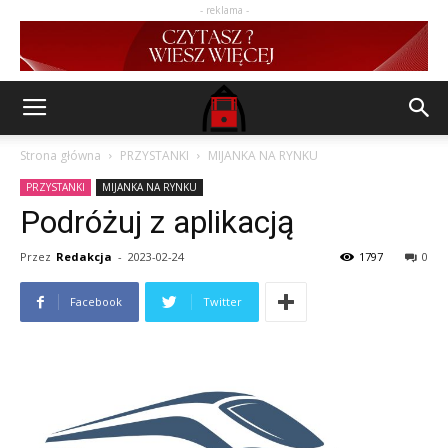
- reklama -
Strona główna
PRZYSTANKI
MIJANKA NA RYNKU
PRZYSTANKI
MIJANKA NA RYNKU
Podróżuj z aplikacją
Przez
Redakcja
-
2023-02-24
1797
0
Facebook
Twitter