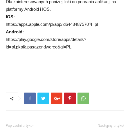
Dla zainteresowanych poniżej linki do pobrania aplikacji na
platformy Android i IOS.
IOS:
https://apps.apple.com/pl/app/id6443487570?l=pl
Android:
https://play.google.com/store/apps/details?
id=pl.pkpik.pasazer.dworce&gl=PL
Poprzedni artykuł
Następny artykuł