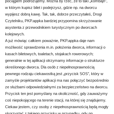
pociągiem podróżujemy. Można by rzec, że to taki „kombajn”,
w którym kupisz bilet i podejrzysz, gdzie np. na dworcu
wypijesz dobrą kawę. Tak, tak, dobrze przeczytałeś, Drogi
Czytelniku, PKP.appka bardziej przypomina skrzyżowanie
asystenta z przewodnikiem turystycznym po dworcach
kolejowych.
A już mówiąc całkiem poważnie, PKP.appka daje nam
możliwość sprawdzenia m.in. położenia dworca, informacji o
kasach biletowych, toaletach, stojakach rowerowych;
generalnie w tej aplikacji otrzymamy informacje o strukturze
określonego dworca. Dla osób z niepełnosprawnością
pewnego rodzaju ciekawostką jest „przycisk SOS”, który w
zamyśle projektantów aplikacji ma nas połączyć bezpośrednio
ze służbami odpowiedzialnymi za bezpieczeństwo na dworcu.
Przycisk ten jest pomyślany na okoliczność, gdy zauważymy
coś niepokojącego na terenie stacji, na której się znajdujemy.
Ciekaw jestem, czy osoby z niepełnosprawnością będą mogły
skorzystać z takiego przycisku w przypadku, gdy np.