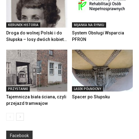
KIERUNEK HISTORIA
MIJANKA NA RYNKU
Droga do wolnej Polski i do
System Obsługi Wsparcia
Słupska – losy dwóch kobiet…
PFRON
PRZYSTANKI
LASEK PÓŁNOCNY
Tajemnicza biała ściana, czyli
Spacer po Słupsku
przejazd tramwajow
Facebook