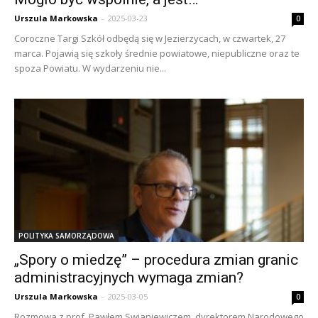
Urszula Markowska
-
2025-03-23
0
Coroczne Targi Szkół odbędą się w Jezierzycach, w czwartek, 27
marca. Pojawią się szkoły średnie powiatowe, niepubliczne oraz te
spoza Powiatu. W wydarzeniu nie...
POLITYKA SAMORZĄDOWA
„Spory o miedzę” – procedura zmian granic
administracyjnych wymaga zmian?
Urszula Markowska
-
2025-03-05
0
Rozmowa z prof. Pawłem Swianiewiczem, dyrektorem Narodowego