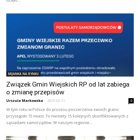
dzięki...
MIJANKA NA RYNKU
Związek Gmin Wiejskich RP od lat zabiega
o zmianę przepisów
Urszula Markowska
-
2025-02-11
0
W tym roku w Polsce do procesu poszerzenia swoich granic
przystąpiło 15 miast. To niestety 15 kolejnych skonfliktowanych z
sąsiadami samorządów. W naszym regionie...