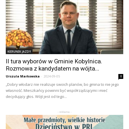
KIERUNEK JAZDY
II tura wyborów w Gminie Kobylnica.
Rozmowa z kandydatem na wójta...
Urszula Markowska
-
2024-09-05
0
„Dobry włodarz nie realizuje swoich planów, bo gmina to nie jego
własność. Mieszkańcy powinni być współrządzącymi i mieć
decydujący głos. Wójt jest od tego...
- reklama -