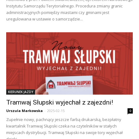
Instytutu Samorządu Terytorialnego. Procedura zmiany granic
administracyjnych pomiędzy miastami czy gminami jest
uregulowana w ustawie o samorządzie...
KIERUNEK JAZDY
Tramwaj Słupski wyjechał z zajezdni!
Urszula Markowska
-
2025-02-15
0
Zupełnie nowy, pachnący jeszcze farbą drukarską, bezpłatny
kwartalnik Tramwaj Słupski czeka na czytelników w stałych
miejscach dystrybucji. Tramwaj Słupski na swoje tory wyjechał