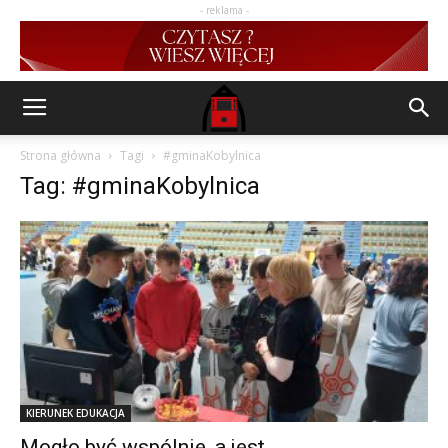
- reklama -
Strona główna
Tagi
#gminaKobylnica
Tag: #gminaKobylnica
KIERUNEK EDUKACJA
Mogło być wspólnie, a jest…