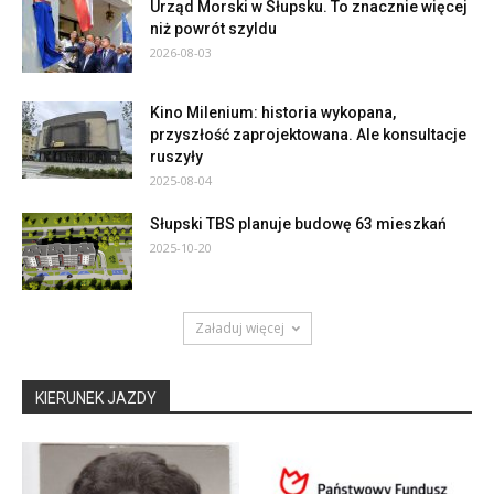
Urząd Morski w Słupsku. To znacznie więcej
niż powrót szyldu
2026-08-03
Kino Milenium: historia wykopana,
przyszłość zaprojektowana. Ale konsultacje
ruszyły
2025-08-04
Słupski TBS planuje budowę 63 mieszkań
2025-10-20
Załaduj więcej
KIERUNEK JAZDY