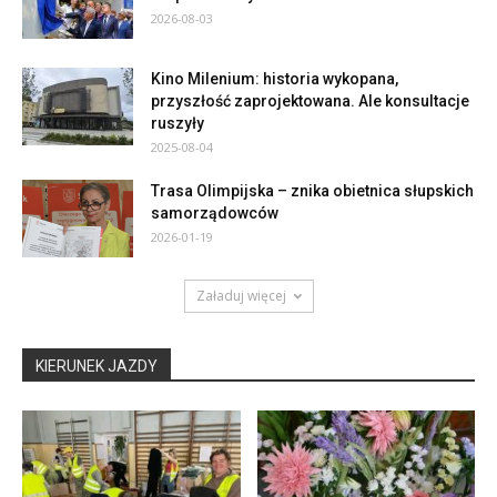
2026-08-03
Kino Milenium: historia wykopana,
przyszłość zaprojektowana. Ale konsultacje
ruszyły
2025-08-04
Trasa Olimpijska – znika obietnica słupskich
samorządowców
2026-01-19
Załaduj więcej
KIERUNEK JAZDY