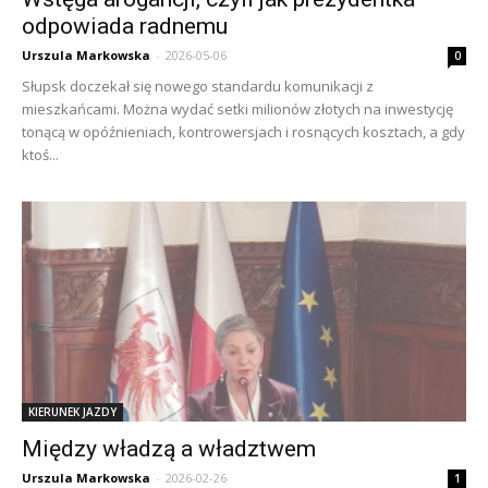
odpowiada radnemu
Urszula Markowska
-
2026-05-06
0
Słupsk doczekał się nowego standardu komunikacji z
mieszkańcami. Można wydać setki milionów złotych na inwestycję
tonącą w opóźnieniach, kontrowersjach i rosnących kosztach, a gdy
ktoś...
KIERUNEK JAZDY
Między władzą a władztwem
Urszula Markowska
-
2026-02-26
1