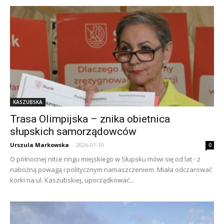
KASZUBSKA
Trasa Olimpijska – znika obietnica
słupskich samorządowców
Urszula Markowska
-
2026-01-19
0
O północnej nitce ringu miejskiego w Słupsku mówi się od lat - z
nabożną powagą i politycznym namaszczeniem. Miała odczarować
korki na ul. Kaszubskiej, uporządkować...