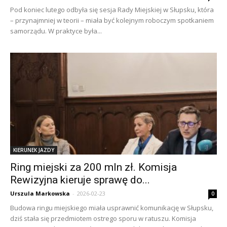
Pod koniec lutego odbyła się sesja Rady Miejskiej w Słupsku, która
– przynajmniej w teorii – miała być kolejnym roboczym spotkaniem
samorządu. W praktyce była...
KIERUNEK JAZDY
Ring miejski za 200 mln zł. Komisja
Rewizyjna kieruje sprawę do...
Urszula Markowska
-
2026-02-23
0
Budowa ringu miejskiego miała usprawnić komunikację w Słupsku,
dziś stała się przedmiotem ostrego sporu w ratuszu. Komisja