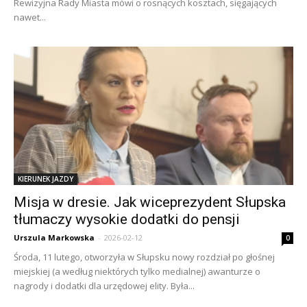
Rewizyjna Rady Miasta mówi o rosnących kosztach, sięgających
nawet...
KIERUNEK JAZDY
Misja w dresie. Jak wiceprezydent Słupska
tłumaczy wysokie dodatki do pensji
Urszula Markowska
-
2026-02-12
0
Środa, 11 lutego, otworzyła w Słupsku nowy rozdział po głośnej
miejskiej (a według niektórych tylko medialnej) awanturze o
nagrody i dodatki dla urzędowej elity. Była...