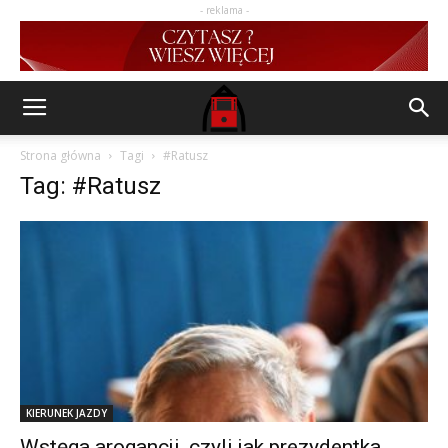
- reklama -
Strona główna
Tagi
#Ratusz
Tag: #Ratusz
KIERUNEK JAZDY
Wstęga arogancji, czyli jak prezydentka