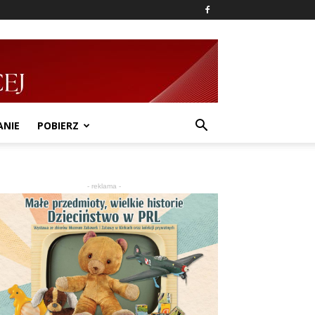
ANIE
POBIERZ
- reklama -