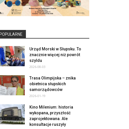
POPULARNE
Urząd Morski w Słupsku. To
znacznie więcej niż powrót
szyldu
2026-08-03
Trasa Olimpijska – znika
obietnica słupskich
samorządowców
2026-01-19
Kino Milenium: historia
wykopana, przyszłość
zaprojektowana. Ale
konsultacje ruszyły