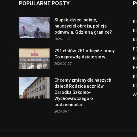
POPULARNE POSTY
P
Słupsk: dzieci pobite,
K
nauczyciel obraża, policja
K
odmawia. Gdzie są granice?
2025-11-30
K
P
291 etatów, 251 odejść z pracy.
Co naprawdę dzieje się w...
K
2026-02-27
P
K
Chcemy zmiany dla naszych
K
dzieci! Rodzice uczniów
Ośrodka Szkolno-
W
Wychowawczego o
codzienności...
2024-06-14