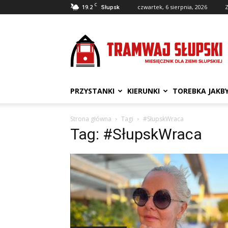
C
19.2
czwartek, 6 sierpnia, 2026
Z
Słupsk
Tramwaj
Słupski
PRZYSTANKI
KIERUNKI
TOREBKA JAKB
Strona główna
Tagi
#SłupskWraca
Tag: #SłupskWraca