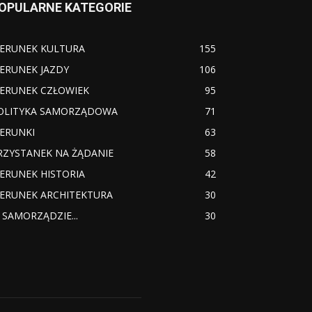
OPULARNE KATEGORIE
IERUNEK KULTURA
155
IERUNEK JAZDY
106
IERUNEK CZŁOWIEK
95
OLITYKA SAMORZĄDOWA
71
IERUNKI
63
RZYSTANEK NA ŻĄDANIE
58
IERUNEK HISTORIA
42
IERUNEK ARCHITEKTURA
30
 SAMORZĄDZIE...
30