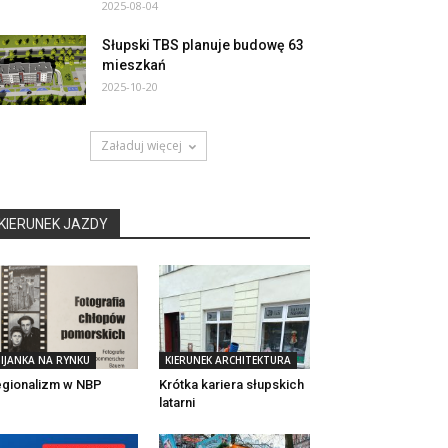
2025-08-04
Słupski TBS planuje budowę 63
mieszkań
2025-10-20
Załaduj więcej
KIERUNEK JAZDY
IJANKA NA RYNKU
KIERUNEK ARCHITEKTURA
gionalizm w NBP
Krótka kariera słupskich
latarni