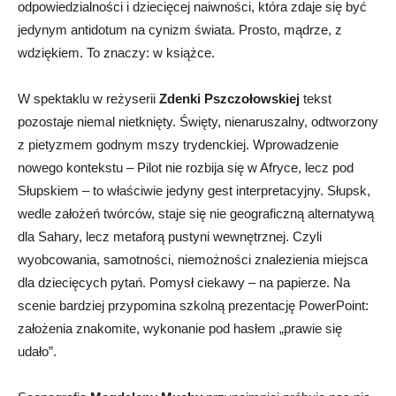
odpowiedzialności i dziecięcej naiwności, która zdaje się być
jedynym antidotum na cynizm świata. Prosto, mądrze, z
wdziękiem. To znaczy: w książce.
W spektaklu w reżyserii
Zdenki Pszczołowskiej
tekst
pozostaje niemal nietknięty. Święty, nienaruszalny, odtworzony
z pietyzmem godnym mszy trydenckiej. Wprowadzenie
nowego kontekstu – Pilot nie rozbija się w Afryce, lecz pod
Słupskiem – to właściwie jedyny gest interpretacyjny. Słupsk,
wedle założeń twórców, staje się nie geograficzną alternatywą
dla Sahary, lecz metaforą pustyni wewnętrznej. Czyli
wyobcowania, samotności, niemożności znalezienia miejsca
dla dziecięcych pytań. Pomysł ciekawy – na papierze. Na
scenie bardziej przypomina szkolną prezentację PowerPoint:
założenia znakomite, wykonanie pod hasłem „prawie się
udało”.