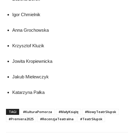
Igor Chmielnik
Anna Grochowska
Krzysztof Kluzik
Jowita Kropiewnicka
Jakub Mielewczyk
Katarzyna Pałka
TAGI
#KulturaPomorza
#MałyKsiążę
#NowyTeatrSłupsk
#Premiera2025
#RecenzjaTeatralna
#TeatrSłupsk