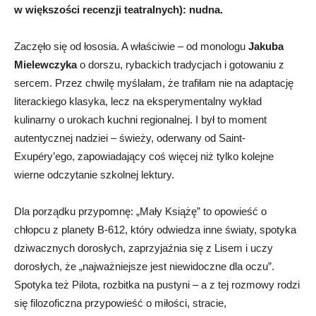
w większości recenzji teatralnych):
nudna
.
Zaczęło się od łososia. A właściwie – od monologu
Jakuba
Mielewczyka
o dorszu, rybackich tradycjach i gotowaniu z
sercem. Przez chwilę myślałam, że trafiłam nie na adaptację
literackiego klasyka, lecz na eksperymentalny wykład
kulinarny o urokach kuchni regionalnej. I był to moment
autentycznej nadziei – świeży, oderwany od Saint-
Exupéry’ego, zapowiadający coś więcej niż tylko kolejne
wierne odczytanie szkolnej lektury.
Dla porządku przypomnę: „Mały Książę” to opowieść o
chłopcu z planety B-612, który odwiedza inne światy, spotyka
dziwacznych dorosłych, zaprzyjaźnia się z Lisem i uczy
dorosłych, że „najważniejsze jest niewidoczne dla oczu”.
Spotyka też Pilota, rozbitka na pustyni – a z tej rozmowy rodzi
się filozoficzna przypowieść o miłości, stracie,