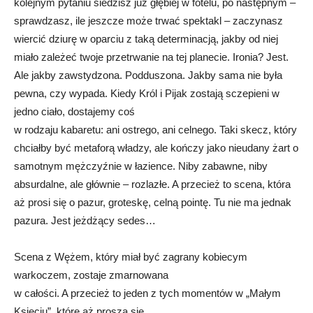
kolejnym pytaniu siedzisz już głębiej w fotelu, po następnym –
sprawdzasz, ile jeszcze może trwać spektakl – zaczynasz
wiercić dziurę w oparciu z taką determinacją, jakby od niej
miało zależeć twoje przetrwanie na tej planecie. Ironia? Jest.
Ale jakby zawstydzona. Podduszona. Jakby sama nie była
pewna, czy wypada. Kiedy Król i Pijak zostają sczepieni w
jedno ciało, dostajemy coś
w rodzaju kabaretu: ani ostrego, ani celnego. Taki skecz, który
chciałby być metaforą władzy, ale kończy jako nieudany żart o
samotnym mężczyźnie w łazience. Niby zabawne, niby
absurdalne, ale głównie – rozlazłe. A przecież to scena, która
aż prosi się o pazur, groteskę, celną pointę. Tu nie ma jednak
pazura. Jest jeżdżący sedes…
Scena z Wężem, który miał być zagrany kobiecym
warkoczem, zostaje zmarnowana
w całości. A przecież to jeden z tych momentów w „Małym
Księciu”, które aż proszą się