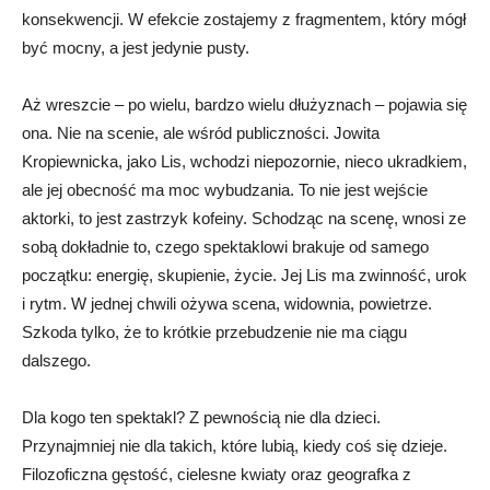
konsekwencji. W efekcie zostajemy z fragmentem, który mógł
być mocny, a jest jedynie pusty.
Aż wreszcie – po wielu, bardzo wielu dłużyznach – pojawia się
ona. Nie na scenie, ale wśród publiczności. Jowita
Kropiewnicka, jako Lis, wchodzi niepozornie, nieco ukradkiem,
ale jej obecność ma moc wybudzania. To nie jest wejście
aktorki, to jest zastrzyk kofeiny. Schodząc na scenę, wnosi ze
sobą dokładnie to, czego spektaklowi brakuje od samego
początku: energię, skupienie, życie. Jej Lis ma zwinność, urok
i rytm. W jednej chwili ożywa scena, widownia, powietrze.
Szkoda tylko, że to krótkie przebudzenie nie ma ciągu
dalszego.
Dla kogo ten spektakl? Z pewnością nie dla dzieci.
Przynajmniej nie dla takich, które lubią, kiedy coś się dzieje.
Filozoficzna gęstość, cielesne kwiaty oraz geografka z