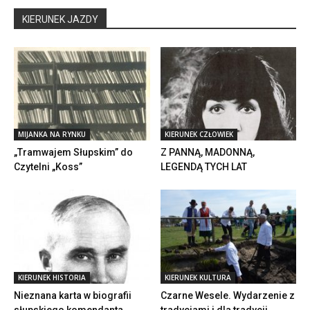
KIERUNEK JAZDY
MIJANKA NA RYNKU
KIERUNEK CZŁOWIEK
„Tramwajem Słupskim” do
Z PANNĄ, MADONNĄ,
Czytelni „Koss”
LEGENDĄ TYCH LAT
KIERUNEK HISTORIA
KIERUNEK KULTURA
Nieznana karta w biografii
Czarne Wesele. Wydarzenie z
słupskiego komendanta
tradycjami i dla tradycji