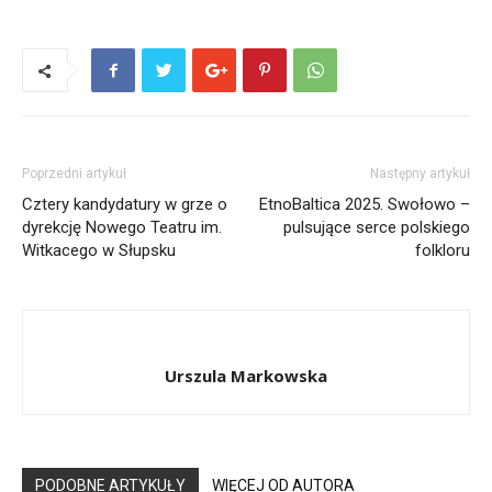
Poprzedni artykuł
Następny artykuł
Cztery kandydatury w grze o
EtnoBaltica 2025. Swołowo –
dyrekcję Nowego Teatru im.
pulsujące serce polskiego
Witkacego w Słupsku
folkloru
Urszula Markowska
PODOBNE ARTYKUŁY
WIĘCEJ OD AUTORA