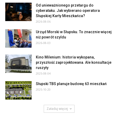
Od unieważnionego przetargu do
cyberataku. Jak wybierano operatora
Słupskiej Karty Mieszkańca?
2026-08-06
Urząd Morski w Słupsku. To znacznie więcej
niż powrót szyldu
2026-08-03
Kino Milenium: historia wykopana,
przyszłość zaprojektowana. Ale konsultacje
ruszyły
2025-08-04
Słupski TBS planuje budowę 63 mieszkań
2025-10-20
Załaduj więcej