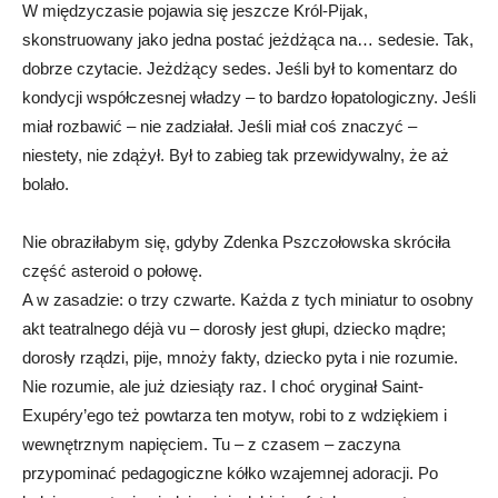
W międzyczasie pojawia się jeszcze Król-Pijak,
skonstruowany jako jedna postać jeżdżąca na… sedesie. Tak,
dobrze czytacie. Jeżdżący sedes. Jeśli był to komentarz do
kondycji współczesnej władzy – to bardzo łopatologiczny. Jeśli
miał rozbawić – nie zadziałał. Jeśli miał coś znaczyć –
niestety, nie zdążył. Był to zabieg tak przewidywalny, że aż
bolało.
Nie obraziłabym się, gdyby Zdenka Pszczołowska skróciła
część asteroid o połowę.
A w zasadzie: o trzy czwarte. Każda z tych miniatur to osobny
akt teatralnego déjà vu – dorosły jest głupi, dziecko mądre;
dorosły rządzi, pije, mnoży fakty, dziecko pyta i nie rozumie.
Nie rozumie, ale już dziesiąty raz. I choć oryginał Saint-
Exupéry’ego też powtarza ten motyw, robi to z wdziękiem i
wewnętrznym napięciem. Tu – z czasem – zaczyna
przypominać pedagogiczne kółko wzajemnej adoracji. Po