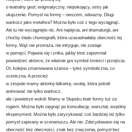
o teatralny gest: enigmatyczny, niepokojący, ostry jak
ukąszenie. Pomysł na formę – owszem, odważny. Długi
warkocz jako metafora? Można było coś z tego wyciągnąć.
Ale tu nie wyciągnięto nic. Ani napięcia, ani dramaturgii, ani
choćby śladu choreografii, która uzasadniałaby obecność tej
formy. Wąż nie przeraża, nie intryguje, nie zostaje
w pamięci. Pojawia się i znika, jakby ktoś zapomniał
powiedzieć aktorce, że właśnie gra symbol śmierci i przejścia.
Ot, kolejna zmarnowana szansa – tyleż symboliczna, co
sceniczna. A przecież
w zespole mamy aktorkę-lalkarkę, osobę, która potrafi
animować nie tylko warkocz,
ale i powietrze wokół. Mamy w Słupsku teatr formy tuż za
rogiem. Można było sięgnąć po konsultację, warsztat, wspólny
eksperyment. Można było zaryzykować coś bardziej niż tylko
pomysł zapisany w scenariuszu. Ale nie. Zdecydowano się na
obecność bez obecności, znak bez znaczenia, pomysł bez