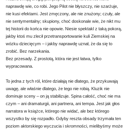
naprawdę wie, co robi. Jego Pilot nie błyszczy, nie szarżuje,
nie kusi efektami. Jest zmęczony, ale nie znużony; czuły, ale
nie sentymentalny; skupiony, choć doskonale wie, że nikt mu
tej historii do końca nie opowie. Niesie spektakl z taką pokorą,
jakby ktoś mu zlecił przetransportowanie kuli Ziemskiej na
wózku dziecięcym – i jakby naprawdę uznał, że da się to
zrobić. Bez narzekania.
Bez przesady. Z prostotą, która nie jest łatwa, tylko
wypracowana.
To jedna z tych ról, które działają nie dlatego, że przykuwają
uwagę, ale właśnie dlatego, że tego nie robią. Kluzik nie
dominuje sceny – on ją stabilizuje. Spina całość, choć nie ma
czym – ani dramaturgii, ani partnera, ani tempa. Jest jak głos
narratora w książce, którego nie widać, ale bez którego
wszystko by się rozpadło. Gdyby reszta obsady trzymała ten
poziom aktorskiego wyczucia i skromności, mielibyśmy może