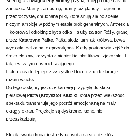
Scenografia
Magdaleny Muchy
przynajmniej próbuje nas nie
zanudzić. Mamy trampolinę, mamy też planety – ogromne,
przezroczyste, dmuchane piłki, które snują się po scenie
niczym ambicje w późnym etapie prób generalnych. Antresola
– kolorowa i odrobinę zbyt słodka – służy za tron Róży, granej
przez
Katarzynę Pałkę
. Pałka siedzi tam jak królowa, bywa –
wyniosła, delikatna, nieprzystępna. Kiedy postanawia zejść do
śmiertelników, korzysta z niebieskiej plastikowej zjeżdżalni. I
tak, jest w tym coś rozbrajającego.
I tak, działa to lepiej niż wszystkie filozoficzne deklaracje
razem wzięte.
Do tego dodajmy jeszcze kamerę przypiętą do klatki
piersiowej Pilota
(Krzysztof Kluzik
), która przez większość
spektaklu transmituje jego podróż emocjonalną na mały
okrągły ekran. Projekcje są dyskretne, ładne, nie
przeszkadzają.
Kluzik, swoją drogą, jest jedyną osobą na scenie, która