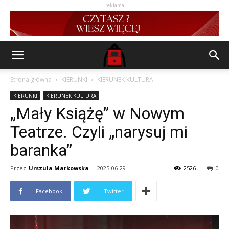
- reklama -
Strona główna
KIERUNKI
KIERUNEK KULTURA
KIERUNKI
KIERUNEK KULTURA
„Mały Książę” w Nowym
Teatrze. Czyli „narysuj mi
baranka”
Przez
Urszula Markowska
-
2025-06-29
2526
0
Facebook
Twitter