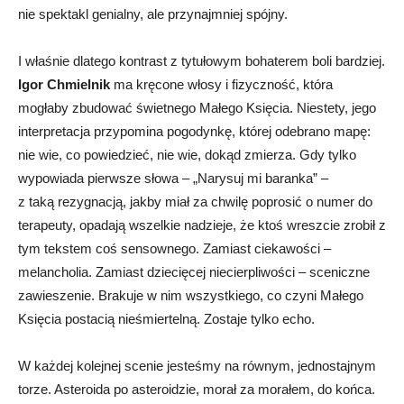
nie spektakl genialny, ale przynajmniej spójny.
I właśnie dlatego kontrast z tytułowym bohaterem boli bardziej.
Igor Chmielnik
ma kręcone włosy i fizyczność, która
mogłaby zbudować świetnego Małego Księcia. Niestety, jego
interpretacja przypomina pogodynkę, której odebrano mapę:
nie wie, co powiedzieć, nie wie, dokąd zmierza. Gdy tylko
wypowiada pierwsze słowa – „Narysuj mi baranka” –
z taką rezygnacją, jakby miał za chwilę poprosić o numer do
terapeuty, opadają wszelkie nadzieje, że ktoś wreszcie zrobił z
tym tekstem coś sensownego. Zamiast ciekawości –
melancholia. Zamiast dziecięcej niecierpliwości – sceniczne
zawieszenie. Brakuje w nim wszystkiego, co czyni Małego
Księcia postacią nieśmiertelną. Zostaje tylko echo.
W każdej kolejnej scenie jesteśmy na równym, jednostajnym
torze. Asteroida po asteroidzie, morał za morałem, do końca.