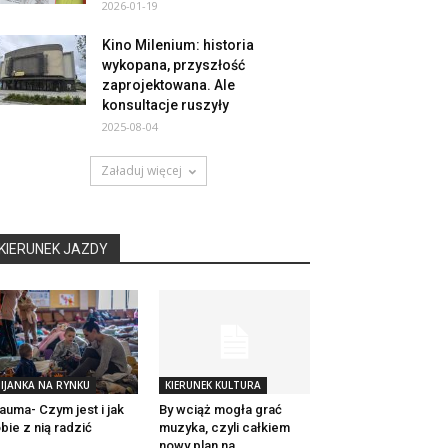
2026-01-19
Kino Milenium: historia
wykopana, przyszłość
zaprojektowana. Ale
konsultacje ruszyły
2025-08-04
Załaduj więcej
KIERUNEK JAZDY
IJANKA NA RYNKU
KIERUNEK KULTURA
auma- Czym jest i jak
By wciąż mogła grać
bie z nią radzić
muzyka, czyli całkiem
nowy plan na ...