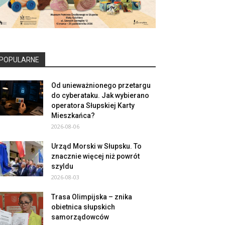
POPULARNE
Od unieważnionego przetargu
do cyberataku. Jak wybierano
operatora Słupskiej Karty
Mieszkańca?
2026-08-06
Urząd Morski w Słupsku. To
znacznie więcej niż powrót
szyldu
2026-08-03
Trasa Olimpijska – znika
obietnica słupskich
samorządowców