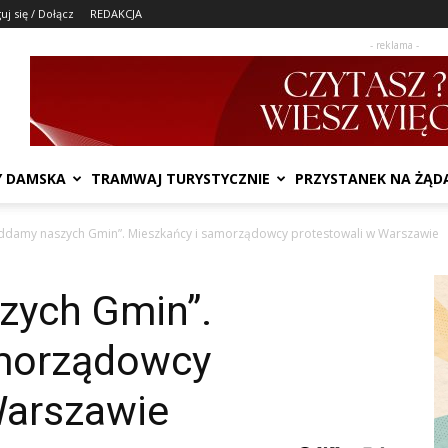
uj się / Dołącz
REDAKCJA
- reklama -
Y DAMSKA
TRAMWAJ TURYSTYCZNIE
PRZYSTANEK NA ŻĄD
ddamy naszych Gmin”. Mieszkańcy i samorządowcy protestowali w Warszawie
zych Gmin”.
amorządowcy
Warszawie