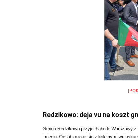
[PO
Redzikowo: deja vu na koszt g
Gmina Redzikowo przyjechała do Warszawy z 
imieniu. Od lat zmaga się z kolejnymi wnioska