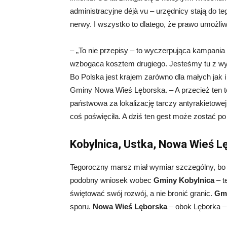
administracyjne déjà vu – urzędnicy stają do t
nerwy. I wszystko to dlatego, że prawo umożli
– „To nie przepisy – to wyczerpująca kampania
wzbogaca kosztem drugiego. Jesteśmy tu z w
Bo Polska jest krajem zarówno dla małych jak
Gminy Nowa Wieś Lęborska. – A przecież ten ter
państwowa za lokalizację tarczy antyrakietowe
coś poświęciła. A dziś ten gest może zostać po
Kobylnica, Ustka, Nowa Wieś L
Tegoroczny marsz miał wymiar szczególny, bo n
podobny wniosek wobec
Gminy Kobylnica
– t
świętować swój rozwój, a nie bronić granic.
Gmi
sporu.
Nowa Wieś Lęborska
– obok Lęborka – 