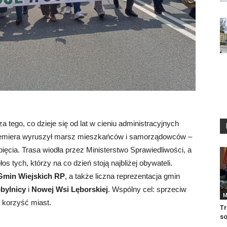
za tego, co dzieje się od lat w cieniu administracyjnych
 Premiera wyruszył marsz mieszkańców i samorządowców –
pięcia. Trasa wiodła przez Ministerstwo Sprawiedliwości, a
 tych, którzy na co dzień stoją najbliżej obywateli.
Gmin Wiejskich RP
, a także liczna reprezentacja gmin
bylnicy
i
Nowej Wsi Lęborskiej
. Wspólny cel: sprzeciw
M
 korzyść miast.
Tr
so