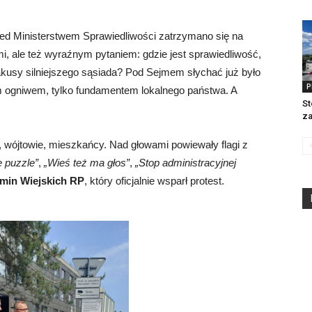
zed Ministerstwem Sprawiedliwości zatrzymano się na
, ale też wyraźnym pytaniem: gdzie jest sprawiedliwość,
kusy silniejszego sąsiada? Pod Sejmem słychać już było
P
ym ogniwem, tylko fundamentem lokalnego państwa. A
St
z
i, wójtowie, mieszkańcy. Nad głowami powiewały flagi z
e puzzle”
,
„Wieś też ma głos”
,
„Stop administracyjnej
min Wiejskich RP
, który oficjalnie wsparł protest.