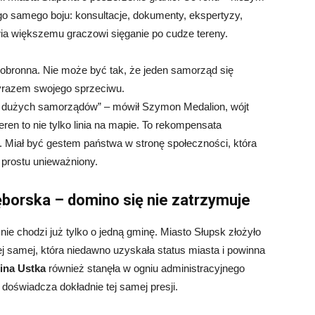
ego samego boju: konsultacje, dokumenty, ekspertyzy,
wia większemu graczowi sięganie po cudze tereny.
 obronna. Nie może być tak, że jeden samorząd się
yrazem swojego sprzeciwu.
 i dużych samorządów” – mówił Szymon Medalion, wójt
en to nie tylko linia na mapie. To rekompensata
j. Miał być gestem państwa w stronę społeczności, która
 prostu unieważniony.
ęborska – domino się nie zatrzymuje
ie chodzi już tylko o jedną gminę. Miasto Słupsk złożyło
ej samej, która niedawno uzyskała status miasta i powinna
na Ustka
również stanęła w ogniu administracyjnego
doświadcza dokładnie tej samej presji.