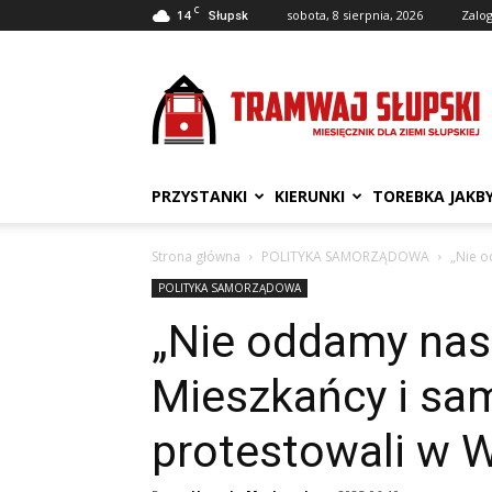
C
14
sobota, 8 sierpnia, 2026
Zalog
Słupsk
Tramwaj
Słupski
PRZYSTANKI
KIERUNKI
TOREBKA JAKB
Strona główna
POLITYKA SAMORZĄDOWA
„Nie o
POLITYKA SAMORZĄDOWA
„Nie oddamy nas
Mieszkańcy i s
protestowali w 