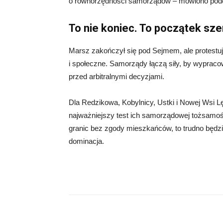
o równorzędności samorządów – mówiono pod
To nie koniec. To początek sz
Marsz zakończył się pod Sejmem, ale protestują
i społeczne. Samorządy łączą siły, by wyprac
przed arbitralnymi decyzjami.
Dla Redzikowa, Kobylnicy, Ustki i Nowej Wsi Lę
najważniejszy test ich samorządowej tożsamośc
granic bez zgody mieszkańców, to trudno będzi
dominacja.