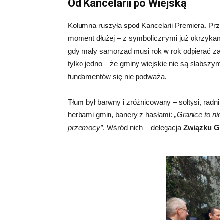
Od Kancelarii po Wiejską
Kolumna ruszyła spod Kancelarii Premiera. Pr
moment dłużej – z symbolicznymi już okrzykami
gdy mały samorząd musi rok w rok odpierać za
tylko jedno – że gminy wiejskie nie są słabsz
fundamentów się nie podważa.
Tłum był barwny i zróżnicowany – sołtysi, radn
herbami gmin, banery z hasłami:
„Granice to ni
przemocy”
. Wśród nich – delegacja
Związku G