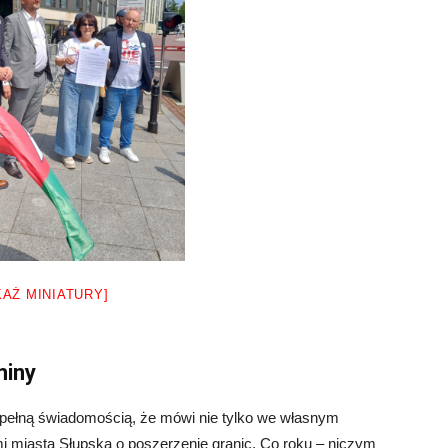
KAŻ MINIATURY]
miny
pełną świadomością, że mówi nie tylko we własnym
mi miasta Słupska o poszerzenie granic. Co roku – niczym