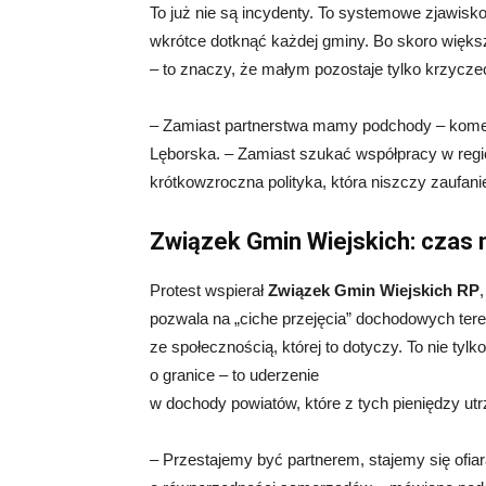
To już nie są incydenty. To systemowe zjawisk
wkrótce dotknąć każdej gminy. Bo skoro większ
– to znaczy, że małym pozostaje tylko krzyczeć
– Zamiast partnerstwa mamy podchody – kome
Lęborska. – Zamiast szukać współpracy w region
krótkowzroczna polityka, która niszczy zaufanie
Związek Gmin Wiejskich: czas 
Protest wspierał
Związek Gmin Wiejskich RP
pozwala na „ciche przejęcia” dochodowych ter
ze społecznością, której to dotyczy. To nie tylk
o granice – to uderzenie
w dochody powiatów, które z tych pieniędzy ut
– Przestajemy być partnerem, stajemy się ofiar