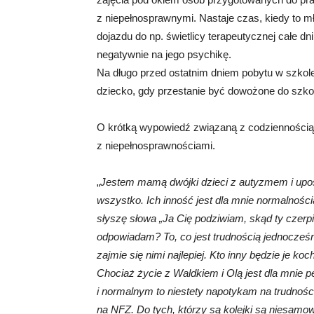
z niepełnosprawnymi. Nastaje czas, kiedy to m
dojazdu do np. świetlicy terapeutycznej całe d
negatywnie na jego psychikę.
Na długo przed ostatnim dniem pobytu w szkole 
dziecko, gdy przestanie być dowożone do szko
O krótką wypowiedź związaną z codzienności
z niepełnosprawnościami.
„
Jestem mamą dwójki dzieci z autyzmem i up
wszystko. Ich inność jest dla mnie normalnośc
słyszę słowa „Ja Cię podziwiam, skąd ty czerpie
odpowiadam? To, co jest trudnością jednocześni
zajmie się nimi najlepiej. Kto inny będzie je koc
Chociaż życie z Waldkiem i Olą jest dla mnie
i normalnym to niestety napotykam na trudności
na NFZ. Do tych, którzy są kolejki są niesamow