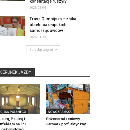
konsultacje ruszyły
2025-08-04
Trasa Olimpijska – znika
obietnica słupskich
samorządowców
2026-01-19
Załaduj więcej
KIERUNEK JAZDY
OJSKA POLSKIEGO
NOWOBRAMSKA
Laurą, Pauliną i
Bożonarodzeniowy
ttfeldem na linii
Jarmark profilaktyczny
łupsk-Budowo