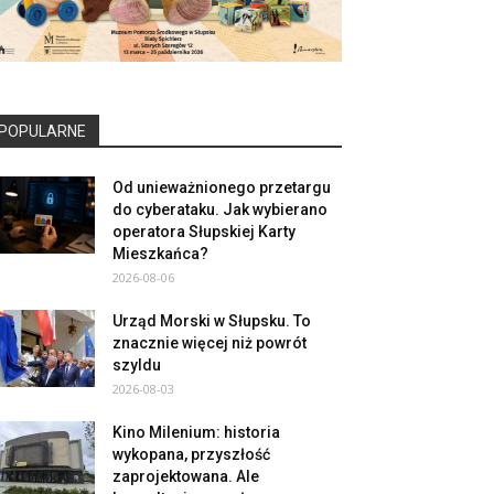
POPULARNE
Od unieważnionego przetargu
do cyberataku. Jak wybierano
operatora Słupskiej Karty
Mieszkańca?
2026-08-06
Urząd Morski w Słupsku. To
znacznie więcej niż powrót
szyldu
2026-08-03
Kino Milenium: historia
wykopana, przyszłość
zaprojektowana. Ale