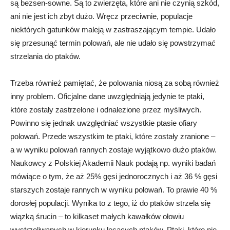
są bezsen-sowne. Są to zwierzęta, które ani nie czynią szkód,
ani nie jest ich zbyt dużo. Wręcz przeciwnie, populacje
niektórych gatunków maleją w zastraszającym tempie. Udało
się przesunąć termin polowań, ale nie udało się powstrzymać
strzelania do ptaków.
Trzeba również pamiętać, że polowania niosą za sobą również
inny problem. Oficjalne dane uwzględniają jedynie te ptaki,
które zostały zastrzelone i odnalezione przez myśliwych.
Powinno się jednak uwzględniać wszystkie ptasie ofiary
polowań. Przede wszystkim te ptaki, które zostały zranione –
a w wyniku polowań rannych zostaje wyjątkowo dużo ptaków.
Naukowcy z Polskiej Akademii Nauk podają np. wyniki badań
mówiące o tym, że aż 25% gęsi jednorocznych i aż 36 % gęsi
starszych zostaje rannych w wyniku polowań. To prawie 40 %
dorosłej populacji. Wynika to z tego, iż do ptaków strzela się
wiązką śrucin – to kilkaset małych kawałków ołowiu
wystrzeliwanych w kierunku lecących ptaków. Ptaki, które nie