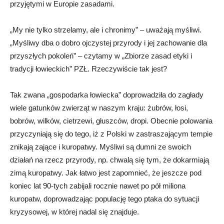
przyjętymi w Europie zasadami.
„My nie tylko strzelamy, ale i chronimy” – uważają myśliwi.
„Myśliwy dba o dobro ojczystej przyrody i jej zachowanie dla
przyszłych pokoleń” – czytamy w „Zbiorze zasad etyki i
tradycji łowieckich” PZŁ. Rzeczywiście tak jest?
Tak zwana „gospodarka łowiecka” doprowadziła do zagłady
wiele gatunków zwierząt w naszym kraju: żubrów, łosi,
bobrów, wilków, cietrzewi, głuszców, dropi. Obecnie polowania
przyczyniają się do tego, iż z Polski w zastraszającym tempie
znikają zające i kuropatwy. Myśliwi są dumni ze swoich
działań na rzecz przyrody, np. chwalą się tym, że dokarmiają
zimą kuropatwy. Jak łatwo jest zapomnieć, że jeszcze pod
koniec lat 90-tych zabijali rocznie nawet po pół miliona
kuropatw, doprowadzając populację tego ptaka do sytuacji
kryzysowej, w której nadal się znajduje.