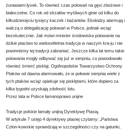
żurawiami łysek. To również czas polowań na gęsi zbożowe i
białoczelne. Co rok od strzałów myśliwych ginie od kilku do
kilkudziesięciu tysięcy kaczek i bażantów. Ekolodzy alarmują i
walczą o delegalizację polowań w Polsce, jednak wciąż
bezskutecznie. Jak mówi minister środowiska polowanie na
dzikie ptactwo to wielosetletnia tradycja w naszym kra-ju i nie
powinniśmy tej tradycji zabraniać. Jeszcze kilka lat temu takie
polowania mogły odbywać się już w sierpniu, co powodowało
również śmierć piskląt. Ogólnopolskie Towarzystwo Ochrony
Ptaków od dawna alarmowało, że w połowie sierpnia wiele z
tych ptaków wciąż opiekuje się pisklętami, które dopiero za
kilka tygodni uzyskają zdolność lotu.
Przez lata w Polsce łamanoprawo unijne
Tradycje polskie łamały unijną Dyrektywę Ptasią.
W artykule 7 ustęp 4 dyrektywy ptasiej czytamy: „Państwa
Człon-kowskie sprawdzają w szczególności czy na gatunki,