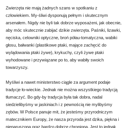
Zwierzęta nie mają żadnych szans w spotkaniu z
człowiekiem. My-śliwi dysponują pełnym i skutecznym
arsenałem. Nigdy nie byli tak dobrze wyposażeni, jak obecnie,
aby móc skutecznie zabijać dzikie zwierzęta. Paśniki, lizawki,
nęciska, celowniki optyczne, broń półau-tomatyczna, wabiki
głosu, bałwanki (plastikowe ptaki, mające zachęcić do
wylądowania ptaki żywe), krykuchy, czyli żywe ptaki
wyhodowane i przywiązane po to, aby wabiły swoich
towarzyszy.
Myśliwi a nawet ministerstwo ciągle za argument podaje
tradycje ło-wieckie. Jednak nie można wszystkiego tradycją
tłumaczyć. Bo gdy-by tradycja była tak dobra, nadal
siedzielibyśmy w jaskiniach i z pewnością nie mylibyśmy
zębów. W Polsce panuje mit, że jesteśmy przyrodniczym
matecznikiem Europy, że nasza przyroda jest dzika, piękna i
nienaruszona oraz bardzo dobrze chroniona. Jest to jednak