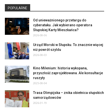
POPULARNE
Od unieważnionego przetargu do
cyberataku. Jak wybierano operatora
Słupskiej Karty Mieszkańca?
2026-08-06
Urząd Morski w Słupsku. To znacznie więcej
niż powrót szyldu
2026-08-03
Kino Milenium: historia wykopana,
przyszłość zaprojektowana. Ale konsultacje
ruszyły
2025-08-04
Trasa Olimpijska – znika obietnica słupskich
samorządowców
2026-01-19