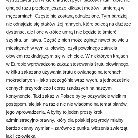
giną od razu przelecą jeszcze kilkaset metrów i umierają w
męczarniach. Często nie zostaną odnalezione. Tym bardziej
nie odnajdzie się ptaków lżej rannych, które odlecą na dłuższe
dystanse, ale i one wkrótce umrą i nie będzie to śmierć
szybka, ani łatwa. Część z nich może zginąć nawet po wielu
miesiącach w wyniku ołowicy, czyli powolnego zatrucia
ołowiem rozkładającym się w ich ciele. W niektórych krajach
w Europie wprowadzono zakaz stosowania śrutu ołowianego,
w kilku zakazano używania śrutu ołowianego na terenach
mokradlanych – jako szczególnie wrażliwych, a jednocześnie
cennych przyrodniczo i coraz rzadszych na naszym
kontynencie. Taki zakaz w Polsce byłby oczywiście wielkim
postępem, ale jak na razie nic nie wiadomo na temat planów
jego wprowadzenia. A byłby to jeden prosty krok
administracyjno-prawny, który dla polskiej przyrody miałby
bardzo cenny wymiar – zarówno z punktu widzenia zwierząt,
jak i człowieka.