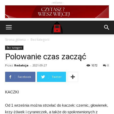
- reklama -
Strona główna
Bez kategorii
Bez kategorii
Polowanie czas zacząć
Przez
Redakcja
-
2021-09-27
1072
0
Facebook
Twitter
KACZKI
Od 1 września można strzelać do kaczek: czernic, głowienek,
krzy-żówek i cyraneczek, a także do spokrewnionych z