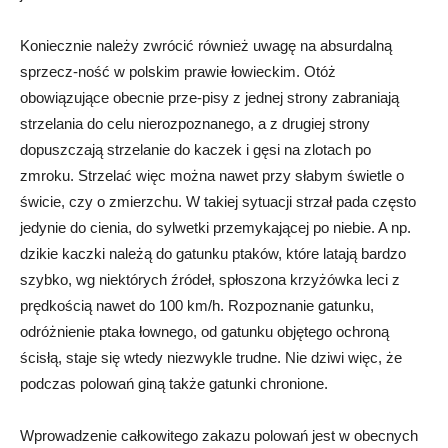
Koniecznie należy zwrócić również uwagę na absurdalną
sprzecz-ność w polskim prawie łowieckim. Otóż
obowiązujące obecnie prze-pisy z jednej strony zabraniają
strzelania do celu nierozpoznanego, a z drugiej strony
dopuszczają strzelanie do kaczek i gęsi na zlotach po
zmroku. Strzelać więc można nawet przy słabym świetle o
świcie, czy o zmierzchu. W takiej sytuacji strzał pada często
jedynie do cienia, do sylwetki przemykającej po niebie. A np.
dzikie kaczki należą do gatunku ptaków, które latają bardzo
szybko, wg niektórych źródeł, spłoszona krzyżówka leci z
prędkością nawet do 100 km/h. Rozpoznanie gatunku,
odróżnienie ptaka łownego, od gatunku objętego ochroną
ścisłą, staje się wtedy niezwykle trudne. Nie dziwi więc, że
podczas polowań giną także gatunki chronione.
Wprowadzenie całkowitego zakazu polowań jest w obecnych