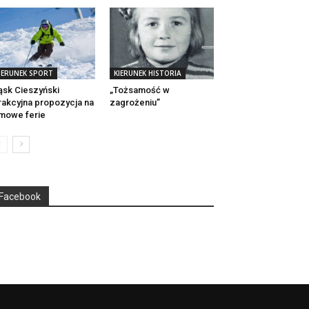
IERUNEK SPORT
KIERUNEK HISTORIA
ąsk Cieszyński
„Tożsamość w
rakcyjna propozycja na
zagrożeniu”
mowe ferie
Facebook