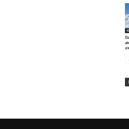
K
Śl
at
zi