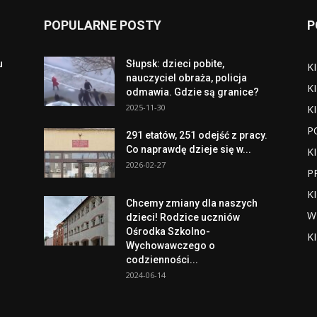
POPULARNE POSTY
P
u
Słupsk: dzieci pobite,
K
o
nauczyciel obraża, policja
K
odmawia. Gdzie są granice?
2025-11-30
K
P
291 etatów, 251 odejść z pracy.
Co naprawdę dzieje się w...
K
2026-02-27
P
K
Chcemy zmiany dla naszych
W
dzieci! Rodzice uczniów
Ośrodka Szkolno-
K
Wychowawczego o
codzienności...
2024-06-14