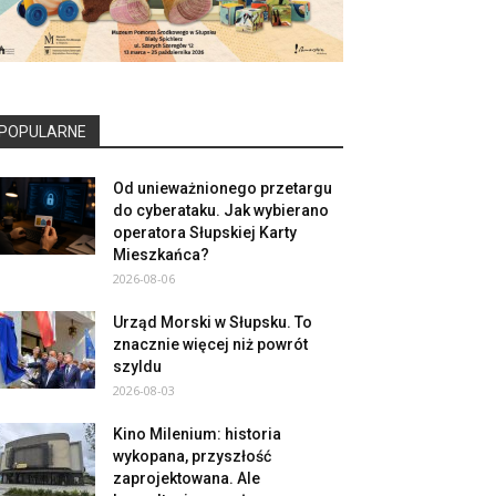
POPULARNE
Od unieważnionego przetargu
do cyberataku. Jak wybierano
operatora Słupskiej Karty
Mieszkańca?
2026-08-06
Urząd Morski w Słupsku. To
znacznie więcej niż powrót
szyldu
2026-08-03
Kino Milenium: historia
wykopana, przyszłość
zaprojektowana. Ale