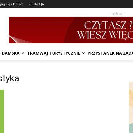
guj się / Dołącz
REDAKCJA
- reklama -
Y DAMSKA
TRAMWAJ TURYSTYCZNIE
PRZYSTANEK NA ŻĄD
styka