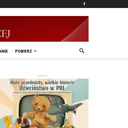
ANIE
POBIERZ
- reklama -