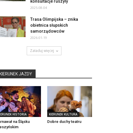
konsultacje ruszyły
2025-08-04
Trasa Olimpijska – znika
obietnica słupskich
samorządowców
2026-01-19
Załaduj więcej
KIERUNEK JAZDY
IERUNEK HISTORIA
KIERUNEK KULTURA
rnawał na Śląsku
Dobre duchy teatru
eszyńskim