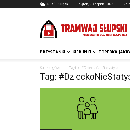
C
16.7
piątek, 7 sierpnia, 2026
Zalo
Słupsk
Tramwaj
Słupski
PRZYSTANKI
KIERUNKI
TOREBKA JAKB
Strona główna
Tagi
#DzieckoNieStatystyka
Tag: #DzieckoNieStaty