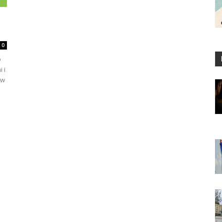
0
o
 i
 w