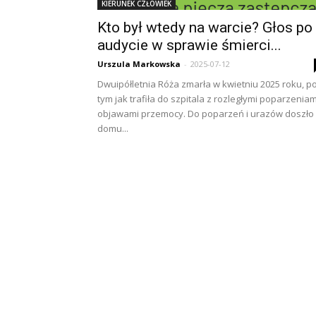
KIERUNEK CZŁOWIEK
Kto był wtedy na warcie? Głos po
audycie w sprawie śmierci...
Urszula Markowska
-
2025-07-12
Dwuipółletnia Róża zmarła w kwietniu 2025 roku, p
tym jak trafiła do szpitala z rozległymi poparzeniami
objawami przemocy. Do poparzeń i urazów doszło
domu...