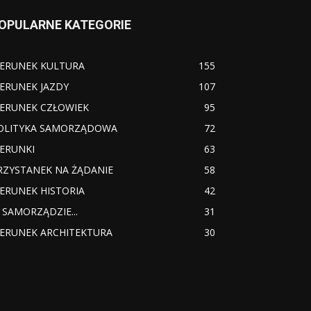
OPULARNE KATEGORIE
IERUNEK KULTURA
155
IERUNEK JAZDY
107
IERUNEK CZŁOWIEK
95
OLITYKA SAMORZĄDOWA
72
IERUNKI
63
RZYSTANEK NA ŻĄDANIE
58
IERUNEK HISTORIA
42
 SAMORZĄDZIE...
31
IERUNEK ARCHITEKTURA
30