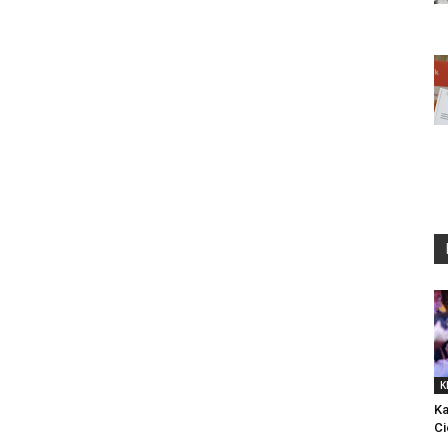
K
Ka
Ci