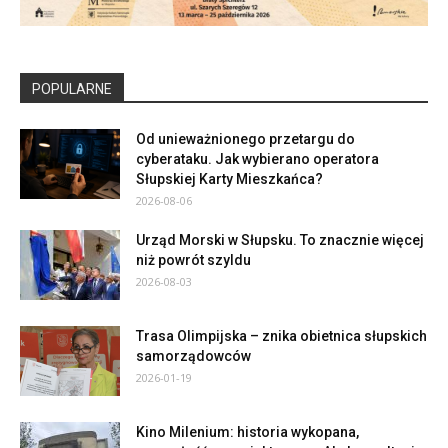
POPULARNE
Od unieważnionego przetargu do
cyberataku. Jak wybierano operatora
Słupskiej Karty Mieszkańca?
2026-08-06
Urząd Morski w Słupsku. To znacznie więcej
niż powrót szyldu
2026-08-03
Trasa Olimpijska – znika obietnica słupskich
samorządowców
2026-01-19
Kino Milenium: historia wykopana,