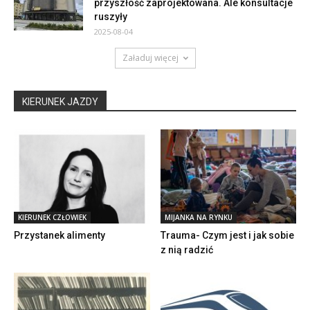
przyszłość zaprojektowana. Ale konsultacje
ruszyły
2025-08-04
Załaduj więcej
KIERUNEK JAZDY
KIERUNEK CZŁOWIEK
MIJANKA NA RYNKU
Przystanek alimenty
Trauma- Czym jest i jak sobie
z nią radzić