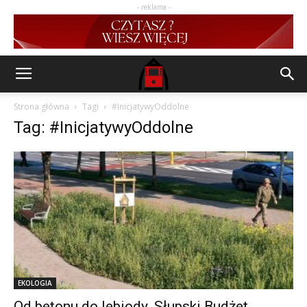
- reklama -
Strona główna
Tagi
#InicjatywyOddolne
Tag: #InicjatywyOddolne
EKOLOGIA
Od betonu do lebiody. Słupski Budżet