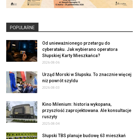
POPULARNE
Od unieważnionego przetargu do
cyberataku. Jak wybierano operatora
Słupskiej Karty Mieszkańca?
2026-08-06
Urząd Morski w Słupsku. To znacznie więcej
niż powrót szyldu
2026-08-03
Kino Milenium: historia wykopana,
przyszłość zaprojektowana. Ale konsultacje
ruszyły
2025-08-04
Słupski TBS planuje budowę 63 mieszkań