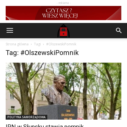
- reklama -
Strona główna
Tagi
#OlszewskiPomnik
Tag: #OlszewskiPomnik
POLITYKA SAMORZĄDOWA
IPN w Słupsku stawia pomnik