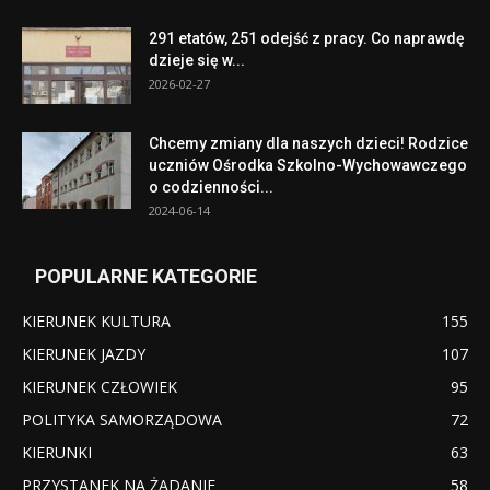
291 etatów, 251 odejść z pracy. Co naprawdę
dzieje się w...
2026-02-27
Chcemy zmiany dla naszych dzieci! Rodzice
uczniów Ośrodka Szkolno-Wychowawczego
o codzienności...
2024-06-14
POPULARNE KATEGORIE
KIERUNEK KULTURA
155
KIERUNEK JAZDY
107
KIERUNEK CZŁOWIEK
95
POLITYKA SAMORZĄDOWA
72
KIERUNKI
63
PRZYSTANEK NA ŻĄDANIE
58