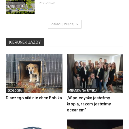
2025-10-20
Załaduj więcej
KIERUNEK JAZDY
EKOLOGIA
MIJANKA NA RYNKU
Dlaczego nikt nie chce Bobika
„W pojedynkę jesteśmy
kroplą, razem jesteśmy
oceanem”