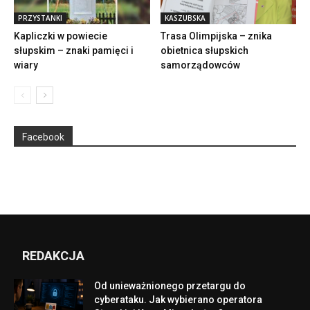
PRZYSTANKI
KASZUBSKA
Kapliczki w powiecie
Trasa Olimpijska – znika
słupskim – znaki pamięci i
obietnica słupskich
wiary
samorządowców
Facebook
REDAKCJA
Od unieważnionego przetargu do
cyberataku. Jak wybierano operatora