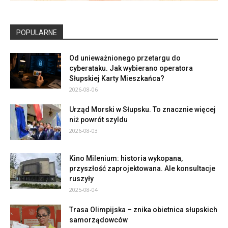
POPULARNE
Od unieważnionego przetargu do
cyberataku. Jak wybierano operatora
Słupskiej Karty Mieszkańca?
2026-08-06
Urząd Morski w Słupsku. To znacznie więcej
niż powrót szyldu
2026-08-03
Kino Milenium: historia wykopana,
przyszłość zaprojektowana. Ale konsultacje
ruszyły
2025-08-04
Trasa Olimpijska – znika obietnica słupskich
samorządowców