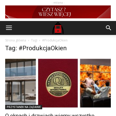
- reklama -
Strona główna
Tagi
#ProdukcjaOkien
Tag: #ProdukcjaOkien
PRZYSTANEK NA ŻĄDANIE
O oknach i drzwiach wiemy wszystko