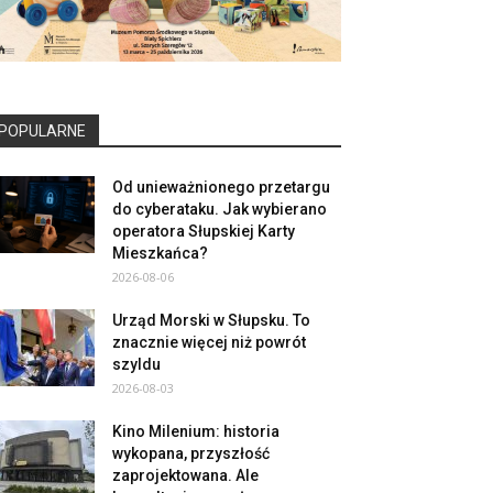
POPULARNE
Od unieważnionego przetargu
do cyberataku. Jak wybierano
operatora Słupskiej Karty
Mieszkańca?
2026-08-06
Urząd Morski w Słupsku. To
znacznie więcej niż powrót
szyldu
2026-08-03
Kino Milenium: historia
wykopana, przyszłość
zaprojektowana. Ale