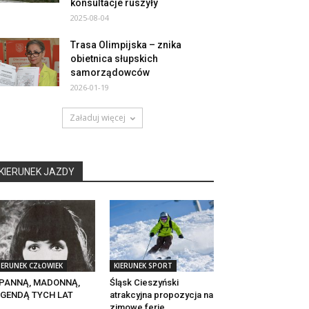
konsultacje ruszyły
2025-08-04
Trasa Olimpijska – znika
obietnica słupskich
samorządowców
2026-01-19
Załaduj więcej
KIERUNEK JAZDY
IERUNEK CZŁOWIEK
KIERUNEK SPORT
 PANNĄ, MADONNĄ,
Śląsk Cieszyński
EGENDĄ TYCH LAT
atrakcyjna propozycja na
zimowe ferie