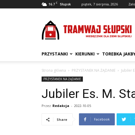
C
16.7
piątek, 7 sierpnia, 2026
Zalo
Słupsk
Tramwaj
Słupski
PRZYSTANKI
KIERUNKI
TOREBKA JAKB
Strona główna
PRZYSTANEK NA ŻĄDANIE
Jubiler 
PRZYSTANEK NA ŻĄDANIE
Jubiler Es. M. S
Przez
Redakcja
-
2022-10-05
Facebook
Share