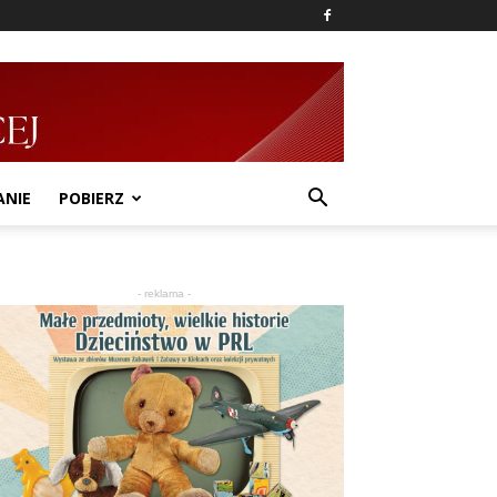
ANIE
POBIERZ
- reklama -