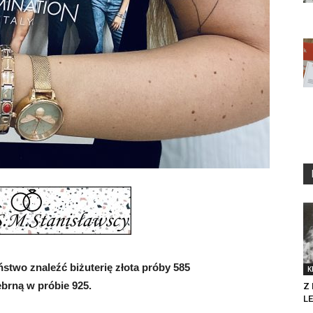
two znaleźć biżuterię złota próby 585
K
ebrną w próbie 925.
Z
L