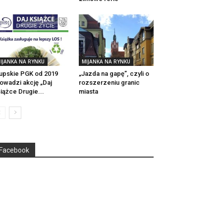
IJANKA NA RYNKU
MIJANKA NA RYNKU
upskie PGK od 2019
„Jazda na gapę”, czyli o
owadzi akcję „Daj
rozszerzeniu granic
iążce Drugie...
miasta
Facebook