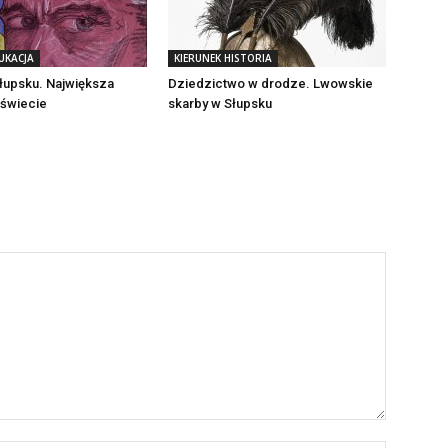
UKACJA
KIERUNEK HISTORIA
łupsku. Największa
Dziedzictwo w drodze. Lwowskie
 świecie
skarby w Słupsku