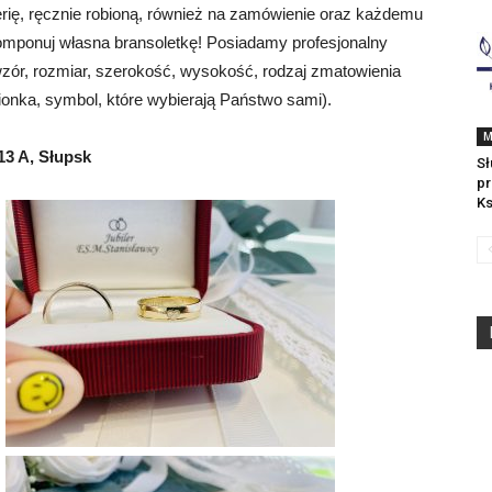
rię, ręcznie robioną, również na zamówienie oraz każdemu
omponuj własna bransoletkę! Posiadamy profesjonalny
zór, rozmiar, szerokość, wysokość, rodzaj zmatowienia
ionka, symbol, które wybierają Państwo sami).
M
 13 A, Słupsk
Sł
pr
Ks