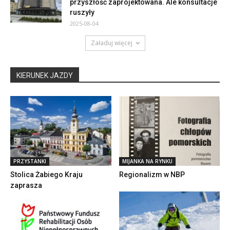
przyszłość zaprojektowana. Ale konsultacje
ruszyły
2025-08-04
Załaduj więcej
KIERUNEK JAZDY
PRZYSTANKI
MIJANKA NA RYNKU
Stolica Żabiego Kraju
Regionalizm w NBP
zaprasza