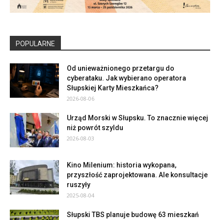
POPULARNE
Od unieważnionego przetargu do
cyberataku. Jak wybierano operatora
Słupskiej Karty Mieszkańca?
2026-08-06
Urząd Morski w Słupsku. To znacznie więcej
niż powrót szyldu
2026-08-03
Kino Milenium: historia wykopana,
przyszłość zaprojektowana. Ale konsultacje
ruszyły
2025-08-04
Słupski TBS planuje budowę 63 mieszkań