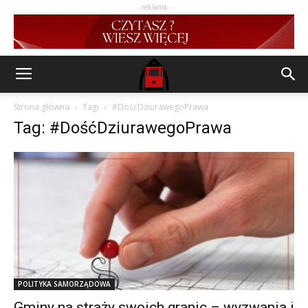
- reklama -
Strona główna
Tagi
#DośćDziurawegoPrawa
Tag: #DośćDziurawegoPrawa
POLITYKA SAMORZĄDOWA
Gminy na straży swoich granic – wyzwania i