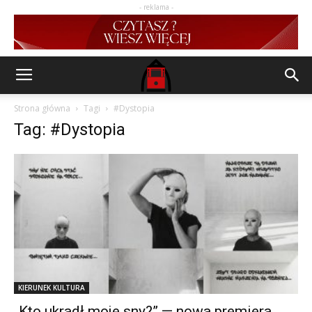
- reklama -
Strona główna
Tagi
#Dystopia
Tag: #Dystopia
KIERUNEK KULTURA
„Kto ukradł moje sny?” — nowa premiera