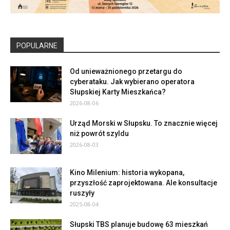
POPULARNE
Od unieważnionego przetargu do
cyberataku. Jak wybierano operatora
Słupskiej Karty Mieszkańca?
2026-08-06
Urząd Morski w Słupsku. To znacznie więcej
niż powrót szyldu
2026-08-03
Kino Milenium: historia wykopana,
przyszłość zaprojektowana. Ale konsultacje
ruszyły
2025-08-04
Słupski TBS planuje budowę 63 mieszkań