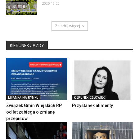
2025-10-20
Załaduj więcej
KIERUNEK JAZDY
MIJANKA NA RYNKU
KIERUNEK CZŁOWIEK
Związek Gmin Wiejskich RP
Przystanek alimenty
od lat zabiega o zmianę
przepisów