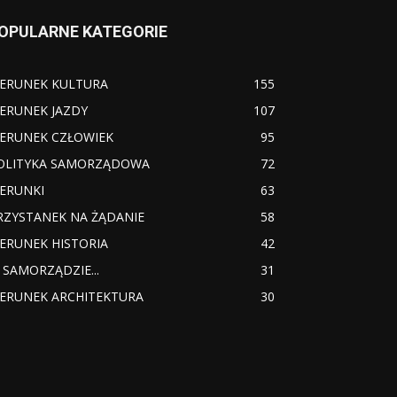
OPULARNE KATEGORIE
IERUNEK KULTURA
155
IERUNEK JAZDY
107
IERUNEK CZŁOWIEK
95
OLITYKA SAMORZĄDOWA
72
IERUNKI
63
RZYSTANEK NA ŻĄDANIE
58
IERUNEK HISTORIA
42
 SAMORZĄDZIE...
31
IERUNEK ARCHITEKTURA
30