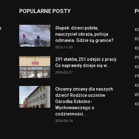
POPULARNE POSTY
P
u
Słupsk: dzieci pobite,
K
o
nauczyciel obraża, policja
K
odmawia. Gdzie są granice?
2025-11-30
K
P
291 etatów, 251 odejść z pracy.
Co naprawdę dzieje się w...
K
2026-02-27
P
K
Chcemy zmiany dla naszych
W
dzieci! Rodzice uczniów
Ośrodka Szkolno-
K
Wychowawczego o
codzienności...
2024-06-14