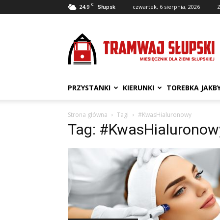
C
24.9
czwartek, 6 sierpnia, 2026
Z
Słupsk
Tramwaj
Słupski
PRZYSTANKI
KIERUNKI
TOREBKA JAKB
Strona główna
Tagi
#KwasHialuronowy
Tag: #KwasHialuronow