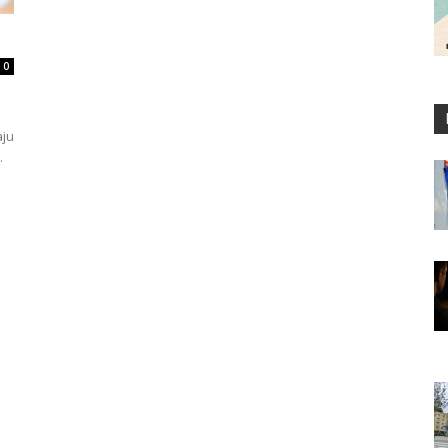
0
aju
.