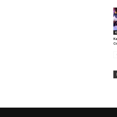
K
Ka
Ci