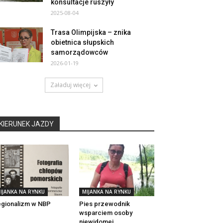
konsultacje ruszyły
2025-08-04
Trasa Olimpijska – znika
obietnica słupskich
samorządowców
2026-01-19
Załaduj więcej
KIERUNEK JAZDY
IJANKA NA RYNKU
MIJANKA NA RYNKU
gionalizm w NBP
Pies przewodnik
wsparciem osoby
niewidomej