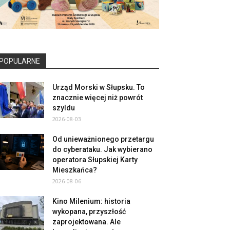
POPULARNE
Urząd Morski w Słupsku. To
znacznie więcej niż powrót
szyldu
2026-08-03
Od unieważnionego przetargu
do cyberataku. Jak wybierano
operatora Słupskiej Karty
Mieszkańca?
2026-08-06
Kino Milenium: historia
wykopana, przyszłość
zaprojektowana. Ale