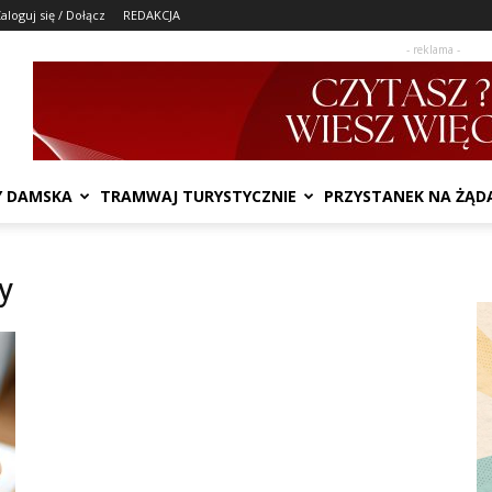
aloguj się / Dołącz
REDAKCJA
- reklama -
Y DAMSKA
TRAMWAJ TURYSTYCZNIE
PRZYSTANEK NA ŻĄD
y