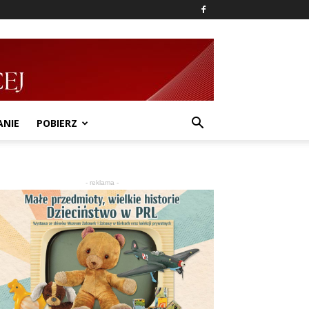
ANIE
POBIERZ
- reklama -