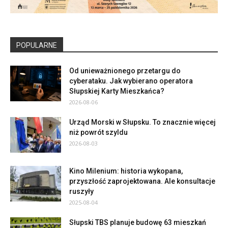
POPULARNE
Od unieważnionego przetargu do
cyberataku. Jak wybierano operatora
Słupskiej Karty Mieszkańca?
2026-08-06
Urząd Morski w Słupsku. To znacznie więcej
niż powrót szyldu
2026-08-03
Kino Milenium: historia wykopana,
przyszłość zaprojektowana. Ale konsultacje
ruszyły
2025-08-04
Słupski TBS planuje budowę 63 mieszkań