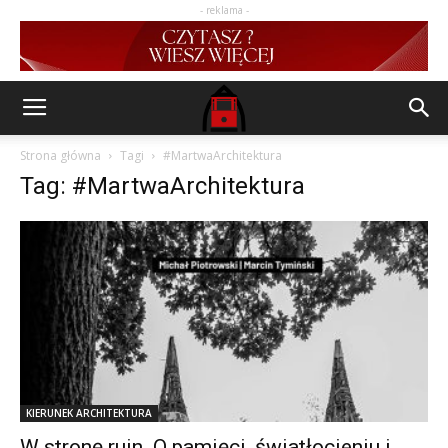
- reklama -
Strona główna
Tagi
#MartwaArchitektura
Tag: #MartwaArchitektura
KIERUNEK ARCHITEKTURA
W stronę ruin. O pamięci, światłocieniu i