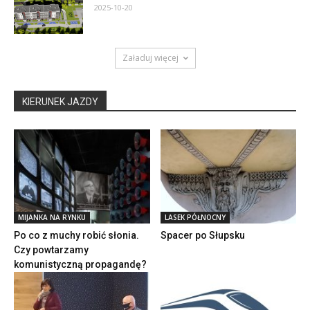
2025-10-20
Załaduj więcej
KIERUNEK JAZDY
MIJANKA NA RYNKU
LASEK PÓŁNOCNY
Po co z muchy robić słonia.
Spacer po Słupsku
Czy powtarzamy
komunistyczną propagandę?