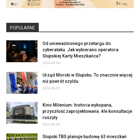
POPULARNE
Od unieważnionego przetargu do
cyberataku. Jak wybierano operatora
Słupskiej Karty Mieszkańca?
2026-08-06
Urząd Morski w Słupsku. To znacznie więcej
niż powrót szyldu
2026-08-03
Kino Milenium: historia wykopana,
przyszłość zaprojektowana. Ale konsultacje
ruszyły
2025-08-04
Słupski TBS planuje budowę 63 mieszkań