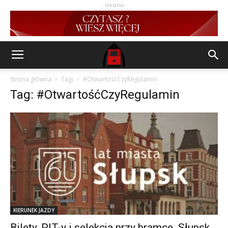
- reklama -
Strona główna
Tagi
#OtwartośćCzyRegulamin
Tag: #OtwartośćCzyRegulamin
KIERUNEK JAZDY
Bilety, PIT-y i selekcja przy bramce. Słupsk