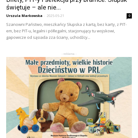
świętuje – ale nie...
Urszula Markowska
-
2025-05-21
0
Szanowni Państwo, mieszkańcy Słupska z kartą, bez karty, z PIT-
em, bez PIT-u, legalni i półlegalni, stacjonujący tu wojskowi,
gapowicze od sąsiada zza ściany, uchodźcy...
- reklama -