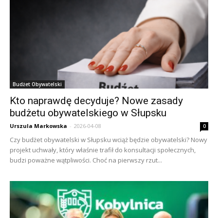
Budżet Obywatelski
Kto naprawdę decyduje? Nowe zasady
budżetu obywatelskiego w Słupsku
Urszula Markowska
-
2026-04-08
0
Czy budżet obywatelski w Słupsku wciąż będzie obywatelski? Nowy
projekt uchwały, który właśnie trafił do konsultacji społecznych,
budzi poważne wątpliwości. Choć na pierwszy rzut...