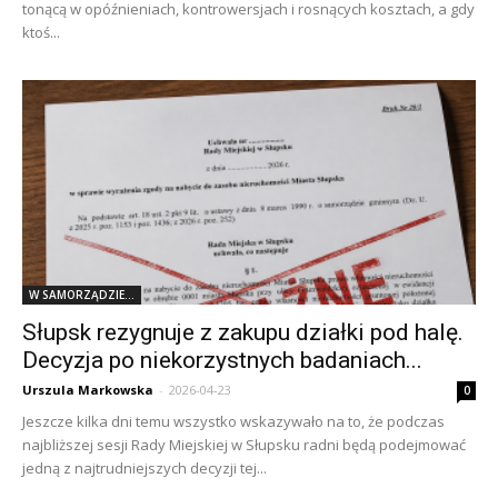
tonącą w opóźnieniach, kontrowersjach i rosnących kosztach, a gdy
ktoś...
W SAMORZĄDZIE...
Słupsk rezygnuje z zakupu działki pod halę.
Decyzja po niekorzystnych badaniach...
Urszula Markowska
-
2026-04-23
0
Jeszcze kilka dni temu wszystko wskazywało na to, że podczas
najbliższej sesji Rady Miejskiej w Słupsku radni będą podejmować
jedną z najtrudniejszych decyzji tej...