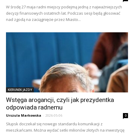
W środę 27 maja radni miejscy podejmą jedną z najważniejszych
decyzji finansowych ostatnich lat. Podczas sesji będą głosować
nad zgodą na zaciągnięcie przez Miasto...
KIERUNEK JAZDY
Wstęga arogancji, czyli jak prezydentka
odpowiada radnemu
Urszula Markowska
-
2026-05-06
0
Słupsk doczekał się nowego standardu komunikacji z
mieszkańcami. Można wydać setki milionów złotych na inwestycję