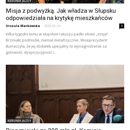
KIERUNEK JAZDY
Misja z podwyżką. Jak władza w Słupsku
odpowiedziała na krytykę mieszkańców
Urszula Markowska
-
2026-02-24
3
Kilka tygodni temu w słupskim ratuszu padło słowo „misja”.
Brzmiało podniośle, niemal metafizycznie. Wiceprezydent
tłumaczyła, że jej dodatek specjalny to wynagrodzenie za
gotowość, dyspozycyjność i...
KIERUNEK JAZDY