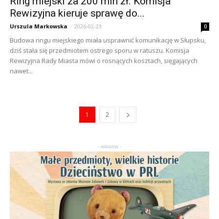
Ring miejski za 200 mln zł. Komisja
Rewizyjna kieruje sprawę do...
Urszula Markowska
-
2026-02-23
0
Budowa ringu miejskiego miała usprawnić komunikację w Słupsku,
dziś stała się przedmiotem ostrego sporu w ratuszu. Komisja
Rewizyjna Rady Miasta mówi o rosnących kosztach, sięgających
nawet...
1
2
- reklama -