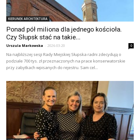
KIERUNEK ARCHITEKTURA
Ponad pół miliona dla jednego kościoła.
Czy Słupsk stać na takie...
Urszula Markowska
-
2026-03-20
0
Na najbliższej sesji Rady Miejskiej Słupska radni zdecydują o
podziale 700 tys. zł przeznaczonych na prace konserwatorskie
przy zabytkach wpisanych do rejestru. Sam cel...