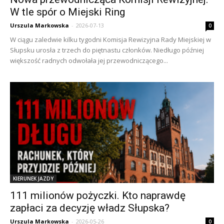
W tle spór o Miejski Ring
Urszula Markowska
-
2026-07-13
0
W ciągu zaledwie kilku tygodni Komisja Rewizyjna Rady Miejskiej w
Słupsku urosła z trzech do piętnastu członków. Niedługo później
większość radnych odwołała jej przewodniczącego...
KIERUNEK JAZDY
111 milionów pożyczki. Kto naprawdę
zapłaci za decyzję władz Słupska?
Urszula Markowska
-
2026-05-26
0