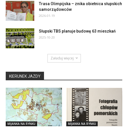
Trasa Olimpijska – znika obietnica słupskich
samorządowców
2026-01-19
Słupski TBS planuje budowę 63 mieszkań
2025-10-20
Załaduj więcej
KIERUNEK JAZDY
MIJANKA NA RYNKU
MIJANKA NA RYNKU