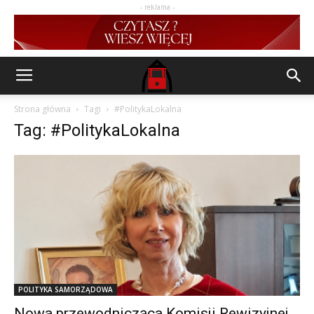
- reklama -
Strona główna
Tagi
#PolitykaLokalna
Tag: #PolitykaLokalna
POLITYKA SAMORZĄDOWA
Nowa przewodnicząca Komisji Rewizyjnej.