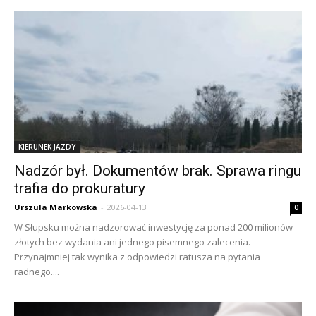
KIERUNEK JAZDY
Nadzór był. Dokumentów brak. Sprawa ringu
trafia do prokuratury
Urszula Markowska
-
2026-04-13
0
W Słupsku można nadzorować inwestycję za ponad 200 milionów
złotych bez wydania ani jednego pisemnego zalecenia.
Przynajmniej tak wynika z odpowiedzi ratusza na pytania
radnego....