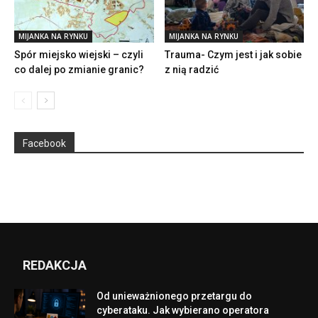
MIJANKA NA RYNKU
MIJANKA NA RYNKU
Spór miejsko wiejski – czyli
Trauma- Czym jest i jak sobie
co dalej po zmianie granic?
z nią radzić
Facebook
REDAKCJA
Od unieważnionego przetargu do
cyberataku. Jak wybierano operatora