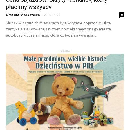
płacimy wszyscy
Urszula Markowska
-
2025-11-28
0
Słupsk w ostatnich miesiącach żyje w rytmie objazdów. Ulice
zamykają się i otwierają niczym powieki zmęczonego miasta,
autobusy kluczą z mapą, która co tydzień wygląda...
- reklama -