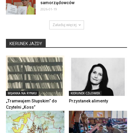
samorządowców
2026-01-19
Załaduj więcej
KIERUNEK JAZDY
MIJANKA NA RYNKU
KIERUNEK CZŁOWIEK
„Tramwajem Słupskim” do
Przystanek alimenty
Czytelni „Koss”