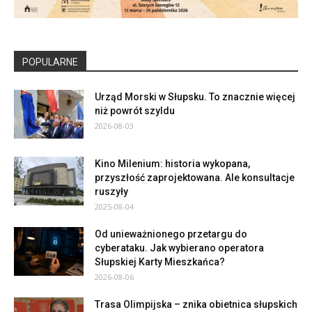
POPULARNE
Urząd Morski w Słupsku. To znacznie więcej
niż powrót szyldu
2026-08-03
Kino Milenium: historia wykopana,
przyszłość zaprojektowana. Ale konsultacje
ruszyły
2025-08-04
Od unieważnionego przetargu do
cyberataku. Jak wybierano operatora
Słupskiej Karty Mieszkańca?
2026-08-06
Trasa Olimpijska – znika obietnica słupskich