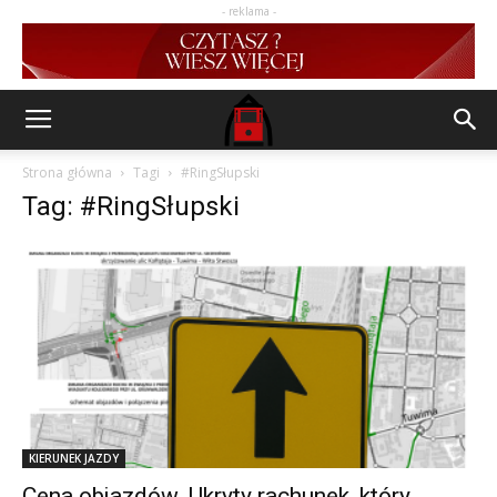
- reklama -
Strona główna
Tagi
#RingSłupski
Tag: #RingSłupski
KIERUNEK JAZDY
Cena objazdów. Ukryty rachunek, który