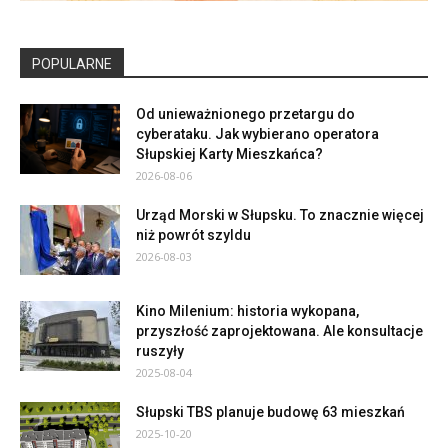
POPULARNE
Od unieważnionego przetargu do
cyberataku. Jak wybierano operatora
Słupskiej Karty Mieszkańca?
2026-08-06
Urząd Morski w Słupsku. To znacznie więcej
niż powrót szyldu
2026-08-03
Kino Milenium: historia wykopana,
przyszłość zaprojektowana. Ale konsultacje
ruszyły
2025-08-04
Słupski TBS planuje budowę 63 mieszkań
2025-10-20