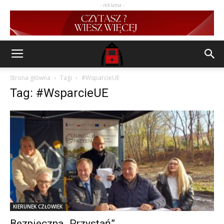
- reklama -
Strona główna
Tagi
#WsparcieUE
Tag: #WsparcieUE
KIERUNEK CZŁOWIEK
Bezpieczna „Przystań”