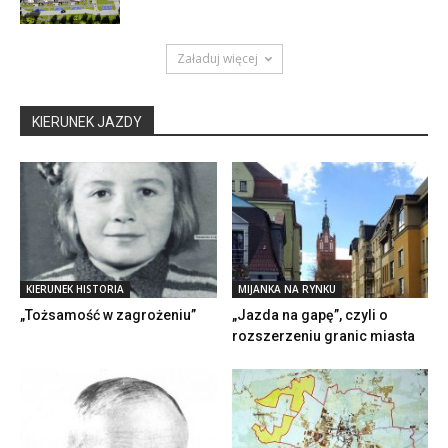
Załaduj więcej
KIERUNEK JAZDY
KIERUNEK HISTORIA
MIJANKA NA RYNKU
„Tożsamość w zagrożeniu”
„Jazda na gapę”, czyli o
rozszerzeniu granic miasta