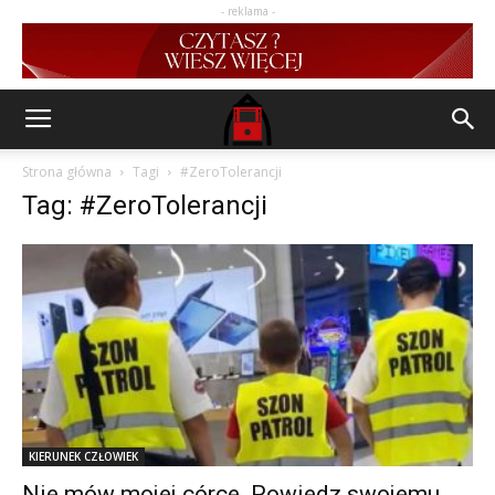
- reklama -
Strona główna
Tagi
#ZeroTolerancji
Tag: #ZeroTolerancji
KIERUNEK CZŁOWIEK
Nie mów mojej córce. Powiedz swojemu