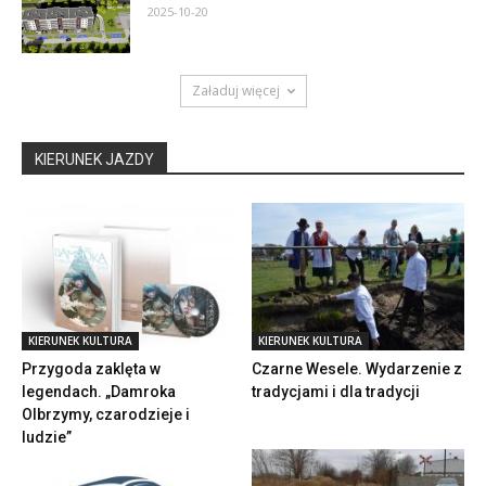
2025-10-20
Załaduj więcej
KIERUNEK JAZDY
KIERUNEK KULTURA
KIERUNEK KULTURA
Przygoda zaklęta w
Czarne Wesele. Wydarzenie z
legendach. „Damroka
tradycjami i dla tradycji
Olbrzymy, czarodzieje i
ludzie”