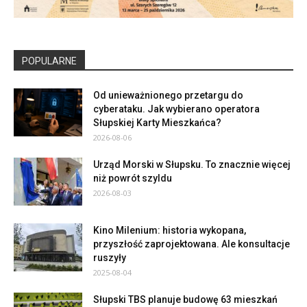
POPULARNE
Od unieważnionego przetargu do
cyberataku. Jak wybierano operatora
Słupskiej Karty Mieszkańca?
2026-08-06
Urząd Morski w Słupsku. To znacznie więcej
niż powrót szyldu
2026-08-03
Kino Milenium: historia wykopana,
przyszłość zaprojektowana. Ale konsultacje
ruszyły
2025-08-04
Słupski TBS planuje budowę 63 mieszkań