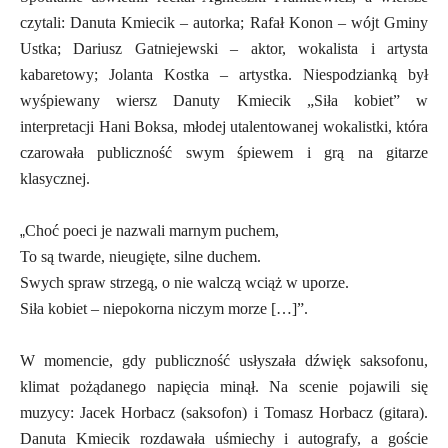
czytali: Danuta Kmiecik – autorka; Rafał Konon – wójt Gminy
Ustka; Dariusz Gatniejewski – aktor, wokalista i artysta
kabaretowy; Jolanta Kostka – artystka. Niespodzianką był
wyśpiewany wiersz Danuty Kmiecik „Siła kobiet” w
interpretacji Hani Boksa, młodej utalentowanej wokalistki, która
czarowała publiczność swym śpiewem i grą na gitarze
klasycznej.
„
Choć poeci je nazwali marnym puchem,
To są twarde, nieugięte, silne duchem.
Swych spraw strzegą, o nie walczą wciąż w uporze.
Siła kobiet – niepokorna niczym morze […]”.
W momencie, gdy publiczność usłyszała dźwięk saksofonu,
klimat pożądanego napięcia minął. Na scenie pojawili się
muzycy: Jacek Horbacz (saksofon) i Tomasz Horbacz (gitara).
Danuta Kmiecik rozdawała uśmiechy i autografy, a goście