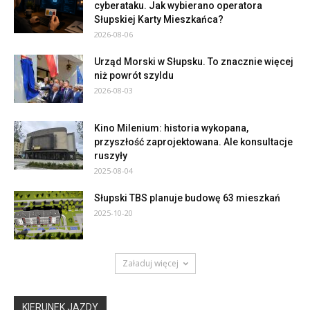
cyberataku. Jak wybierano operatora
Słupskiej Karty Mieszkańca?
2026-08-06
Urząd Morski w Słupsku. To znacznie więcej
niż powrót szyldu
2026-08-03
Kino Milenium: historia wykopana,
przyszłość zaprojektowana. Ale konsultacje
ruszyły
2025-08-04
Słupski TBS planuje budowę 63 mieszkań
2025-10-20
Załaduj więcej
KIERUNEK JAZDY