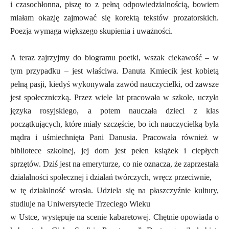
i czasochłonna, piszę to z pełną odpowiedzialnością, bowiem
miałam okazję zajmować się korektą tekstów prozatorskich.
Poezja wymaga większego skupienia i uważności.
A teraz zajrzyjmy do biogramu poetki, wszak ciekawość – w
tym przypadku – jest właściwa. Danuta Kmiecik jest kobietą
pełną pasji, kiedyś wykonywała zawód nauczycielki, od zawsze
jest społeczniczką. Przez wiele lat pracowała w szkole, uczyła
języka rosyjskiego, a potem nauczała dzieci z klas
początkujących, które miały szczęście, bo ich nauczycielką była
mądra i uśmiechnięta Pani Danusia. Pracowała również w
bibliotece szkolnej, jej dom jest pełen książek i ciepłych
sprzętów. Dziś jest na emeryturze, co nie oznacza, że zaprzestała
działalności społecznej i działań twórczych, wręcz przeciwnie,
w tę działalność wrosła. Udziela się na płaszczyźnie kultury,
studiuje na Uniwersytecie Trzeciego Wieku
w Ustce, występuje na scenie kabaretowej. Chętnie opowiada o