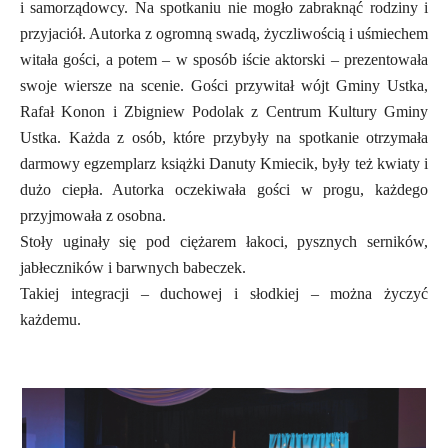
i samorządowcy. Na spotkaniu nie mogło zabraknąć rodziny i
przyjaciół. Autorka z ogromną swadą, życzliwością i uśmiechem
witała gości, a potem – w sposób iście aktorski – prezentowała
swoje wiersze na scenie. Gości przywitał wójt Gminy Ustka,
Rafał Konon i Zbigniew Podolak z Centrum Kultury Gminy
Ustka. Każda z osób, które przybyły na spotkanie otrzymała
darmowy egzemplarz książki Danuty Kmiecik, były też kwiaty i
dużo ciepła. Autorka oczekiwała gości w progu, każdego
przyjmowała z osobna.
Stoły uginały się pod ciężarem łakoci, pysznych serników,
jabłeczników i barwnych babeczek.
Takiej integracji – duchowej i słodkiej – można życzyć
każdemu.