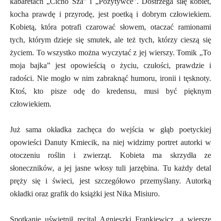
kabaretach „Cicho Sza” i „Pozytywce”. Dostrzega siłę kobiet,
kocha prawdę i przyrodę, jest poetką i dobrym człowiekiem.
Kobietą, która potrafi czarować słowem, otaczać ramionami
tych, którym dzieje się smutek, ale też tych, którzy cieszą się
życiem. To wszystko można wyczytać z jej wierszy. Tomik „To
moja bajka” jest opowieścią o życiu, czułości, prawdzie i
radości. Nie mogło w nim zabraknąć humoru, ironii i tęsknoty.
Ktoś, kto pisze odę do kredensu, musi być pięknym
człowiekiem.
Już sama okładka zachęca do wejścia w głąb poetyckiej
opowieści Danuty Kmiecik, na niej widzimy portret autorki w
otoczeniu roślin i zwierząt. Kobieta ma skrzydła ze
słoneczników, a jej jasne włosy tuli jarzębina. Tu każdy detal
pręży się i świeci, jest szczegółowo przemyślany. Autorką
okładki oraz grafik do książki jest Nika Misiuro.
Spotkanie uświetnił recital Agnieszki Frankiewicz, a wiersze