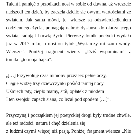
Talent i pamięć o przodkach nosi w sobie od dawna, aż wreszcie
nadszedł ten dzień, by zaczęła dzielić się owymi wartościami ze
światem. Jak sama mówi, jej wiersze są odzwierciedleniem
codziennego życia, pomagają nabrać dystansu do otaczającego
świata, radują i barwią życie. Pierwszy tomik poetycki wydała
już w 2017 roku, a nosi on tytuł „Wystarczy mi szum wody.
Wiersze”. Poniżej fragment wiersza „Dziś wspominam” z
tomiku „to moja bajka”.
„
[…] Przywołuję czas miniony przez łez pełne oczy,
Ciągle widzę trzy dziewczynki pośród tamtej nocy.
Uśmiech taty, ciepło mamy, stół, opłatek z miodem
I ten swojski zapach siana, co leżał pod spodem […]”.
Przyczyną i początkiem jej poetyckiej drogi były trudne chwile,
ale też radości, natura i chęć dzielenia się
z ludźmi czymś więcej niż pasją. Poniżej fragment wiersza „Nie