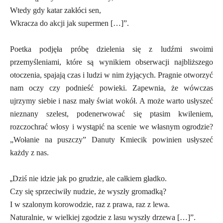
Wtedy gdy katar zakłóci sen,
Wkracza do akcji jak supermen […]”.
Poetka podjęła próbę dzielenia się z ludźmi swoimi
przemyśleniami, które są wynikiem obserwacji najbliższego
otoczenia, spajają czas i ludzi w nim żyjących. Pragnie otworzyć
nam oczy czy podnieść powieki. Zapewnia, że wówczas
ujrzymy siebie i nasz mały świat wokół. A może warto usłyszeć
nieznany szelest, podenerwować się ptasim kwileniem,
rozczochrać włosy i wystąpić na scenie we własnym ogrodzie?
„Wołanie na puszczy” Danuty Kmiecik powinien usłyszeć
każdy z nas.
„
Dziś nie idzie jak po grudzie, ale całkiem gładko.
Czy się sprzeciwiły nudzie, że wyszły gromadką?
I w szalonym korowodzie, raz z prawa, raz z lewa.
Naturalnie, w wielkiej zgodzie z lasu wyszły drzewa […]”.