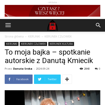
- reklama -
Strona główna
KIERUNKI
KIERUNEK CZŁOWIEK
KIERUNKI
KIERUNEK CZŁOWIEK
KIERUNEK KULTURA
To moja bajka – spotkanie
autorskie z Danutą Kmiecik
Przez
Danuta Sroka
-
2024-09-24
2840
0
Facebook
Twitter