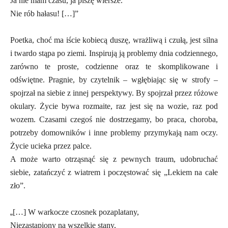
Ja nie mam czasu, ja piszę wiersze.
Nie rób hałasu! […]”
Poetka, choć ma iście kobiecą duszę, wrażliwą i czułą, jest silna
i twardo stąpa po ziemi. I
nspirują ją problemy dnia codziennego,
zarówno te proste, codzienne oraz te skomplikowane i
odświętne. Pragnie, by czytelnik – wgłębiając się w strofy –
spojrzał na siebie z innej perspektywy. By spojrzał przez różowe
okulary. Życie bywa rozmaite, raz jest się na wozie, raz pod
wozem. Czasami czegoś nie dostrzegamy, bo praca, choroba,
potrzeby domowników i inne problemy przymykają nam oczy.
Życie ucieka przez palce.
A może warto otrząsnąć się z pewnych traum, udobruchać
siebie, zatańczyć z wiatrem i poczęstować się „Lekiem na całe
zło”.
„
[…] W warkocze czosnek pozaplatany,
Niezastąpiony na wszelkie stany,