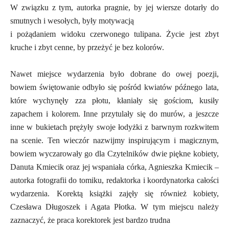
W związku z tym, autorka pragnie, by jej wiersze dotarły do
smutnych i wesołych, były motywacją
i pożądaniem widoku czerwonego tulipana. Życie jest zbyt
kruche i zbyt cenne, by przeżyć je bez kolorów.
Nawet miejsce wydarzenia było dobrane do owej poezji,
bowiem świętowanie odbyło się
pośród kwiatów późnego lata,
które wychynęły zza płotu, kłaniały się gościom, kusiły
zapachem i kolorem. Inne przytulały się do murów, a jeszcze
inne w bukietach prężyły swoje łodyżki z barwnym rozkwitem
na scenie. Ten wieczór nazwijmy inspirującym i magicznym,
bowiem wyczarowały go dla Czytelników dwie piękne kobiety,
Danuta Kmiecik oraz jej wspaniała córka, Agnieszka Kmiecik –
autorka fotografii do tomiku, redaktorka i koordynatorka całości
wydarzenia. Korektą książki zajęły się również kobiety,
Czesława Długoszek i Agata Płotka. W tym miejscu należy
zaznaczyć, że praca korektorek jest bardzo trudna