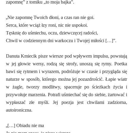
zapomnę” z tomiku „to moja bajka”.
„
Nie zapomnę Twoich dłoni, a czas ran nie goi.
Serca, które wciąż łzy roni, nic nie uspokoi.
Tęsknię do uśmiechu, oczu, dziewczęcej radości,
Chwil w codziennym dni warkoczu i Twojej miłości […]”.
Danuta Kmiecik pisze wiersze pod wpływem impulsu, powstają
w jej głowie wersy, rodzą się strofy, unoszą się rymy. Poetka
bawi się rytmem i wyrazem, podróżuje w czasie i przygląda się
naturze w sposób, którego można jej pozazdrościć. Łapie wiatr
w żagle, tworzy modlitwy, spaceruje po ścieżkach życia i
przywołuje marzenia. Potrafi uśmiechać się do siebie, żartować i
wypłaszać złe myśli. Jej poezja jest chwilami zadziorna,
autoironiczna.
„
[…] Obiadu nie ma