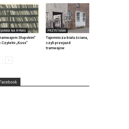
IJANKA NA RYNKU
PRZYSTANKI
ramwajem Słupskim”
Tajemnicza biała ściana,
 Czytelni „Koss”
czyli przejazd
tramwajow
Facebook