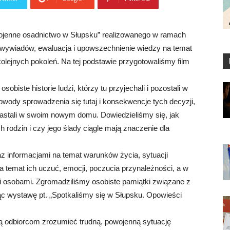
ojenne osadnictwo w Słupsku” realizowanego w ramach
e wywiadów, ewaluacja i upowszechnienie wiedzy na temat
kolejnych pokoleń. Na tej podstawie przygotowaliśmy film
obiste historie ludzi, którzy tu przyjechali i pozostali w
powody sprowadzenia się tutaj i konsekwencje tych decyzji,
 zastali w swoim nowym domu. Dowiedzieliśmy się, jak
h rodzin i czy jego ślady ciągle mają znaczenie dla
z informacjami na temat warunków życia, sytuacji
na temat ich uczuć, emocji, poczucia przynależności, a w
ymi osobami. Zgromadziliśmy osobiste pamiątki związane z
ąc wystawę pt. „Spotkaliśmy się w Słupsku. Opowieści
ą odbiorcom zrozumieć trudną, powojenną sytuację