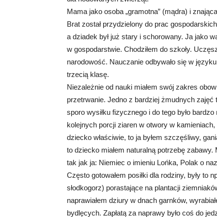
Mama jako osoba „gramotna” (mądra) i znająca 
Brat został przydzielony do prac gospodarskich
a dziadek był już stary i schorowany. Ja jako w
w gospodarstwie. Chodziłem do szkoły. Uczęszc
narodowość. Nauczanie odbywało się w języku r
trzecią klasę.
Niezależnie od nauki miałem swój zakres obow
przetrwanie. Jedno z bardziej żmudnych zajęć 
sporo wysiłku fizycznego i do tego było bard
kolejnych porcji ziaren w otwory w kamieniach,
dziecko właściwie, to ja byłem szczęśliwy, gania
to dziecko miałem naturalną potrzebę zabawy. 
tak jak ja: Niemiec o imieniu Lońka, Polak o n
Często gotowałem posiłki dla rodziny, były to np
słodkogorz) porastające na plantacji ziemniakó
naprawiałem dziury w dnach garnków, wyrabiałem
bydlęcych. Zapłatą za naprawy było coś do je