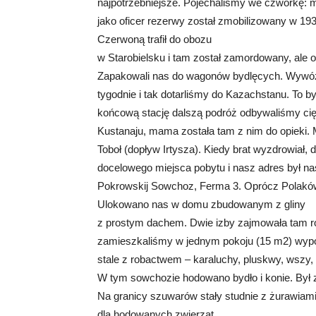
najpotrzebniejsze. Pojechaliśmy we czwórkę: ma
jako oficer rezerwy został zmobilizowany w 193
Czerwoną trafił do obozu
w Starobielsku i tam został zamordowany, ale o
Zapakowali nas do wagonów bydlęcych. Wywózk
tygodnie i tak dotarliśmy do Kazachstanu. To b
końcową stację dalszą podróż odbywaliśmy cięża
Kustanaju, mama została tam z nim do opieki. 
Toboł (dopływ Irtysza). Kiedy brat wyzdrowiał,
docelowego miejsca pobytu i nasz adres był na
Pokrowskij Sowchoz, Ferma 3. Oprócz Polaków
Ulokowano nas w domu zbudowanym z gliny
z prostym dachem. Dwie izby zajmowała tam r
zamieszkaliśmy w jednym pokoju (15 m2) wypo
stale z robactwem – karaluchy, pluskwy, wszy
W tym sowchozie hodowano bydło i konie. Był z
Na granicy szuwarów stały studnie z żurawiami. 
dla hodowanych zwierząt.