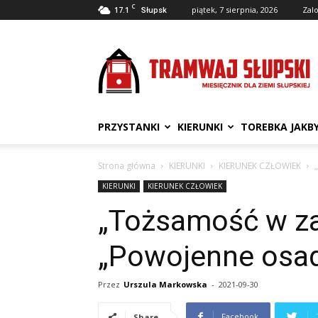
C
17.1
piątek, 7 sierpnia, 2026
Zalo
Słupsk
Tramwaj
Słupski
PRZYSTANKI
KIERUNKI
TOREBKA JAKB
Strona główna
KIERUNKI
KIERUNEK CZŁOWIEK
KIERUNKI
KIERUNEK CZŁOWIEK
„Tożsamość w za
„Powojenne osad
Przez
Urszula Markowska
-
2021-09-30
Facebook
Share