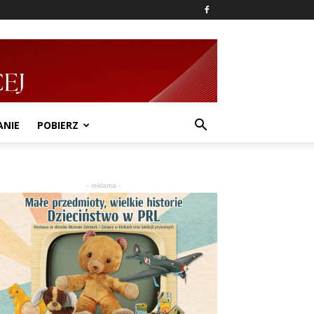
ANIE
POBIERZ
- reklama -