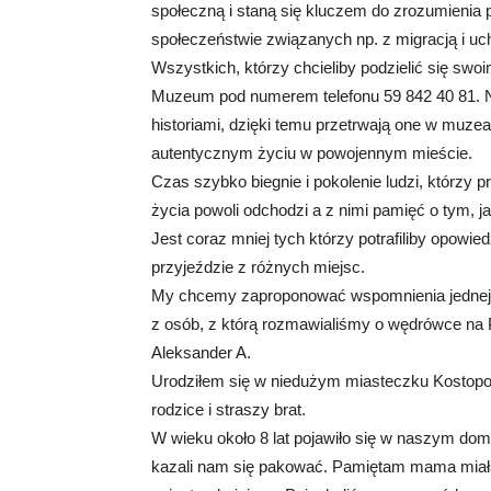
społeczną i staną się kluczem do zrozumieni
społeczeństwie związanych np. z migracją i u
Wszystkich, którzy chcieliby podzielić się sw
Muzeum pod numerem telefonu 59 842 40 81. N
historiami, dzięki temu przetrwają one w muz
autentycznym życiu w powojennym mieście.
Czas szybko biegnie i pokolenie ludzi, którzy 
życia powoli odchodzi a z nimi pamięć o tym, ja
Jest coraz mniej tych którzy potrafiliby opowi
przyjeździe z różnych miejsc.
My chcemy zaproponować wspomnienia jednej
z osób, z którą rozmawialiśmy o wędrówce na 
Aleksander A.
Urodziłem się w niedużym miasteczku Kostopol
rodzice i straszy brat.
W wieku około 8 lat pojawiło się w naszym domu
kazali nam się pakować. Pamiętam mama miała