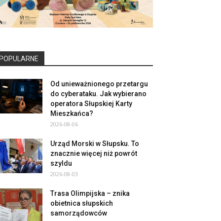
POPULARNE
Od unieważnionego przetargu
do cyberataku. Jak wybierano
operatora Słupskiej Karty
Mieszkańca?
2026-08-06
Urząd Morski w Słupsku. To
znacznie więcej niż powrót
szyldu
2026-08-03
Trasa Olimpijska – znika
obietnica słupskich
samorządowców