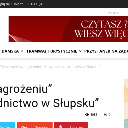
guj się / Dołącz
REDAKCJA
- reklama -
Y DAMSKA
TRAMWAJ TURYSTYCZNIE
PRZYSTANEK NA ŻĄD
„Tożsamość w zagrożeniu” „Powojenne osadnictwo w Słupsku”
grożeniu”
nictwo w Słupsku”
1088
0
Twitter
Google+
Pinterest