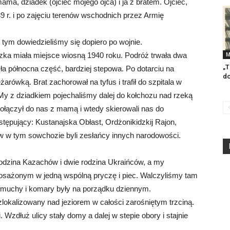
ma, dziadek (ojciec mojego ojca) i ja z bratem. Ojciec,
9 r. i po zajęciu terenów wschodnich przez Armię
 tym dowiedzieliśmy się dopiero po wojnie.
a miała miejsce wiosną 1940 roku. Podróż trwała dwa
M
„T
yła północna część, bardziej stepowa. Po dotarciu na
do
rówką. Brat zachorował na tyfus i trafił do szpitala w
My z dziadkiem pojechaliśmy dalej do kołchozu nad rzeką
 dołączył do nas z mamą i wtedy skierowali nas do
stępujący: Kustanajska Obłast, Ordżonikidzkij Rajon,
 w tym sowchozie byli zesłańcy innych narodowości.
odzina Kazachów i dwie rodzina Ukraińców, a my
sażonym w jedną wspólną pryczę i piec. Walczyliśmy tam
, muchy i komary były na porządku dziennym.
lokalizowany nad jeziorem w całości zarośniętym trzciną.
Wzdłuż ulicy stały domy a dalej w stepie obory i stajnie