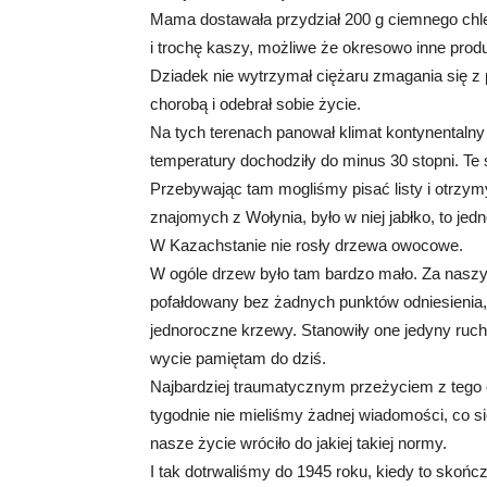
Mama dostawała przydział 200 g ciemnego chl
i trochę kaszy, możliwe że okresowo inne produ
Dziadek nie wytrzymał ciężaru zmagania się z 
chorobą i odebrał sobie życie.
Na tych terenach panował klimat kontynentalny
temperatury dochodziły do minus 30 stopni. Te
Przebywając tam mogliśmy pisać listy i otrzym
znajomych z Wołynia, było w niej jabłko, to jed
W Kazachstanie nie rosły drzewa owocowe.
W ogóle drzew było tam bardzo mało. Za naszy
pofałdowany bez żadnych punktów odniesienia,
jednoroczne krzewy. Stanowiły one jedyny ruch
wycie pamiętam do dziś.
Najbardziej traumatycznym przeżyciem z teg
tygodnie nie mieliśmy żadnej wiadomości, co się
nasze życie wróciło do jakiej takiej normy.
I tak dotrwaliśmy do 1945 roku, kiedy to skońc