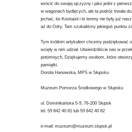
wrócić do swojej ojczyzny i jako jedni z pierw
w wagonach bydlęcych, ale ta podróż trwała duż
jechać, bo Kostopol i te tereny nie były już n
aż do Odry. Tam szukaliśmy jakiegoś punktu z
Tym krótkim artykułem chcemy podziękować o
wzięły w nim udział. Utwierdziliście nas w przek
potomnych. Dziękujemy osobom, które otworzył
pamiątki.
Dorota Hanowska, MPŚ w Słupsku
Muzeum Pomorza Środkowego w Słupsku
ul. Dominikańska 5-9, 76-200 Słupsk
tel. 59 842 40 81 lub 59 842 40 82
e-mail:
muzeum@muzeum.slupsk.pl