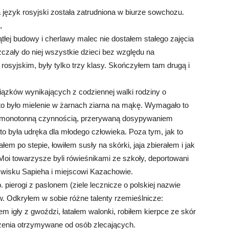
język rosyjski została zatrudniona w biurze sowchozu.
,
ątłej budowy i cherlawy malec nie dostałem stałego zajęcia
zały do niej wszystkie dzieci bez względu na
osyjskim, były tylko trzy klasy. Skończyłem tam drugą i
iązków wynikających z codziennej walki rodziny o
to było mielenie w żarnach ziarna na mąkę. Wymagało to
zo monotonną czynnością, przerywaną dosypywaniem
 to była udręka dla młodego człowieka. Poza tym, jak to
łem po stepie, łowiłem susły na skórki, jaja zbierałem i jak
Moi towarzysze byli rówieśnikami ze szkoły, deportowani
azwisku Sapieha i miejscowi Kazachowie.
. pierogi z paslonem (ziele lecznicze o polskiej nazwie
w. Odkryłem w sobie różne talenty rzemieślnicze:
 igły z gwoździ, łatałem walonki, robiłem kierpce ze skór
dzenia otrzymywane od osób zlecających.