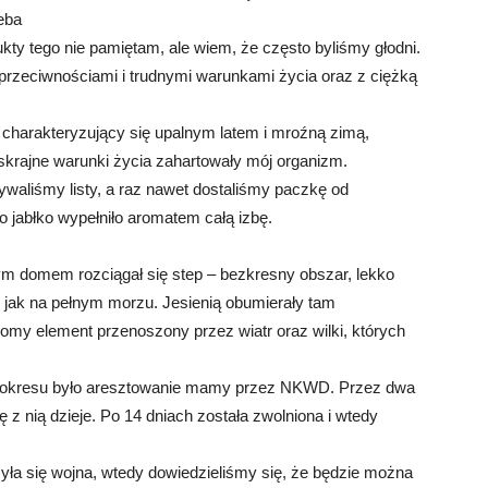
eba
kty tego nie pamiętam, ale wiem, że często byliśmy głodni.
przeciwnościami i trudnymi warunkami życia oraz z ciężką
 charakteryzujący się upalnym latem i mroźną zimą,
 skrajne warunki życia zahartowały mój organizm.
ywaliśmy listy, a raz nawet dostaliśmy paczkę od
no jabłko wypełniło aromatem całą izbę.
m domem rozciągał się step – bezkresny obszar, lekko
 jak na pełnym morzu. Jesienią obumierały tam
omy element przenoszony przez wiatr oraz wilki, których
o okresu było aresztowanie mamy przez NKWD. Przez dwa
 z nią dzieje. Po 14 dniach została zwolniona i wtedy
zyła się wojna, wtedy dowiedzieliśmy się, że będzie można