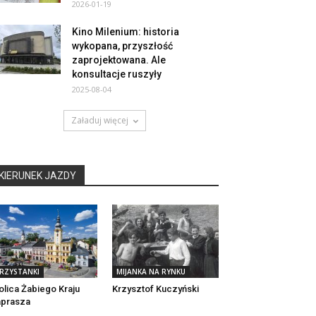
2026-01-19
Kino Milenium: historia
wykopana, przyszłość
zaprojektowana. Ale
konsultacje ruszyły
2025-08-04
Załaduj więcej
KIERUNEK JAZDY
RZYSTANKI
MIJANKA NA RYNKU
olica Żabiego Kraju
Krzysztof Kuczyński
aprasza