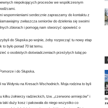
a pewnych niepokojących procesów we współczesnym
chodźcami.
oimi wspomnieniami serdecznie zapraszamy do kontaktu z
amawiajmy zwłaszcza seniorów do dzielenia się swoimi
ealnych zbiorach i pomogą nam stworzyć opowieść o
przybyli do Słupska po wojnie, żeby rozpocząć tu nowy etap
k to było ponad 70 lat temu.
edzieć o osobistych doświadczeniach przeżytych tutaj po
Pomorze i do Słupska.
 na Wołyniu na Kresach Wschodnich. Moja rodzina to byli
P
 kilku żołnierzy radzieckich, tzw. „czerwono armiejców” i
St
 taki duży kosz i pakowała do niego wszystko co
z