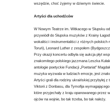
wszędzie, choć żyjemy w dziwnym świecie.
Artyści dla uchodźców
W Nowym Teatrze im. Witkacego w Słupsku odby
przywiódł do Słupska muzyków z Krainy Łagodnoś
wokaliści i instrumentaliści z różnych polskic
Toruń), Leonard Luther z zespołem (Bydgoszc
Przy okazji koncertu odbyła się aukcja płyt w
znakomitego polskiego jazzmana Leszka Kułak
antologie poetyckie Fundacji „Poetariat” Magd
muzyka wyzwala w ludziach emocje, jest znako
Artyści grali dla rodziny ukraińskiej przybyłej 
Viktorii z Donbasu, dla Tymofija wymagającego re
które przyjechały z kraju opanowanego przez 
ojców na wojnie, bo tak trzeba, bo tak należy.