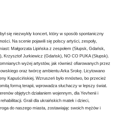
ł się niezwykły koncert, który w sposób spontaniczny
ci. Na scenie pojawili się polscy artyści, zespoły,
h miast: Małgorzata Lipińska z zespołem (Słupsk, Gdańsk,
z), Krzysztof Jurkiewicz (Gdańsk), NO CO PUKA (Słupsk).
spomnianych wyżej artystów, jak również ofiarowanych przez
owskiego oraz twórcę ambientu Arka Srokę. Licytowano
aleny Kapuścińskiej. Wzruszeń było mnóstwo, bo przecież
mitą formą terapii, wprowadza słuchaczy w lepszy świat.
z terenów objętych działaniem wojennym, dla Yevhenii i
habilitacji. Grali dla ukraińskich matek i dzieci,
wroga do naszego miasta, zostawiając swoich mężów i