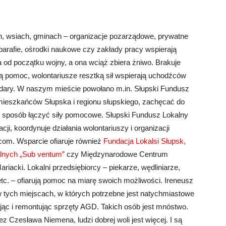
ch, wsiach, gminach – organizacje pozarządowe, prywatne
arafie, ośrodki naukowe czy zakłady pracy wspierają
 od początku wojny, a ona wciąż zbiera żniwo. Brakuje
ą pomoc, wolontariusze resztką sił wspierają uchodźców
te dary. W naszym mieście powołano m.in. Słupski Fundusz
 mieszkańców Słupska i regionu słupskiego, zachęcać do
en sposób łączyć siły pomocowe. Słupski Fundusz Lokalny
cji, koordynuje działania wolontariuszy i organizacji
om. Wsparcie ofiaruje również
Fundacja Lokalsi Słupsk,
alnych „Sub ventum”
czy Międzynarodowe Centrum
acki. Lokalni przedsiębiorcy – piekarze, wędliniarze,
etc. – ofiarują pomoc na miarę swoich możliwości. Ireneusz
ych miejscach, w których potrzebne jest natychmiastowe
ając i remontując sprzęty AGD. Takich osób jest mnóstwo.
z Czesława Niemena, ludzi dobrej woli jest więcej. I są