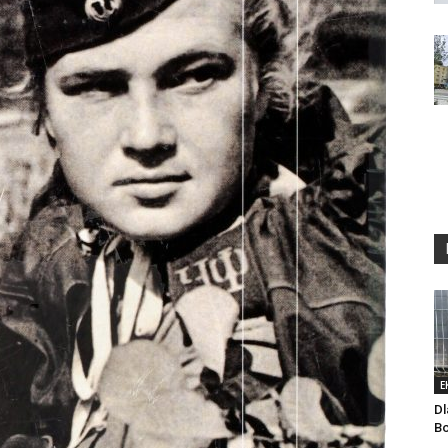
E
Dl
Bo