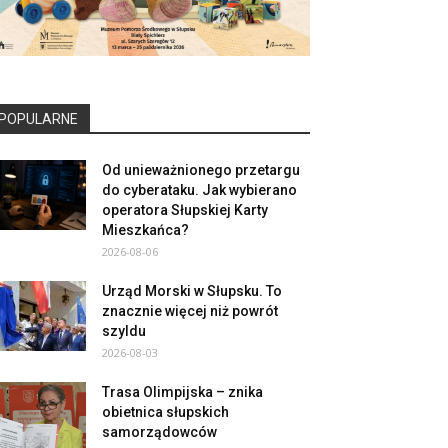
POPULARNE
Od unieważnionego przetargu
do cyberataku. Jak wybierano
operatora Słupskiej Karty
Mieszkańca?
2026-08-06
Urząd Morski w Słupsku. To
znacznie więcej niż powrót
szyldu
2026-08-03
Trasa Olimpijska – znika
obietnica słupskich
samorządowców