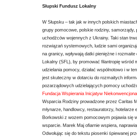
Słupski Fundusz Lokalny
W Słupsku – tak jak w innych polskich miasta
grupy pomocowe, polskie rodziny, samorządy, p
uchodźców wojennych z Ukrainy. Taki stan trwa
rozwiązań systemowych, ludzie sami organizuj
na granicy, wpływają datki pieniężne i rozmai
Lokalny (SFL), by promować filantropię wśród
udzielania pomocy, działać wspólnotowo i w t
jest skuteczny w dotarciu do rozmaitych informa
pozarządowych udzielających pomocy uchodźc
Fundacja Wspierania Inicjatyw Niekonwencjon
Wsparcia Rodziny prowadzone przez Caritas Mari
młynarze, handlowcy, restauratorzy, hotelarze 
Borkowski z wozem pomocowym pojawia się w t
wsparcie. Marek Maj ofiarnie wspiera, naprawi
Odwołując się do tekstu piosenki śpiewanej prze