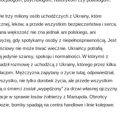
e trzy miliony osób uchodźczych z Ukrainy, które
ycznej, leków, a przede wszystkim bezpieczeństwa i serca.
na większość nie zna jednak ani polskiego, ani
 wyżej, gdy spotykamy osoby z niepełnosprawnością. Jest
ciowy nie może trwać wiecznie. Ukraińcy potrafią
ą jedynie szansy, spokoju i normalności. W którymś z
adził rozmowę z uchodźcą z Ukrainy, którego przez kilka
lacjom. Mężczyzna zapytany o życie tutaj, odpowiedział,
wszystko, nie tylko dorobek życia, ale przede wszystkim
 o śmierci został „wypędzony” za drzwi własnej ojczyzny.
acje w sprawie losów żołnierzy z Mariupola. Obrońcy
ozie, bomby spadają na centra handlowe i linie kolejowe.