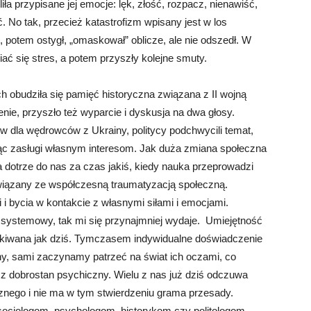
ła przypisane jej emocje: lęk, złość, rozpacz, nienawiść,
 No tak, przecież katastrofizm wpisany jest w los
, potem ostygł, „omaskował” oblicze, ale nie odszedł. W
iać się stres, a potem przyszły kolejne smuty.
h obudziła się pamięć historyczna związana z II wojną
nie, przyszło też wyparcie i dyskusja na dwa głosy.
 dla wędrowców z Ukrainy, politycy podchwycili temat,
jąc zasługi własnym interesom. Jak duża zmiana społeczna
a dotrze do nas za czas jakiś, kiedy nauka przeprowadzi
związany ze współczesną traumatyzacją społeczną.
bycia w kontakcie z własnymi siłami i emocjami.
k systemowy, tak mi się przynajmniej wydaje. Umiejętność
zekiwana jak dziś. Tymczasem indywidualne doświadczenie
y, sami zaczynamy patrzeć na świat ich oczami, co
z dobrostan psychiczny. Wielu z nas już dziś odczuwa
cznego i nie ma w tym stwierdzeniu grama przesady.
ocjologom, psychologom, historykom czy politologom.