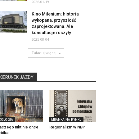
2026-01-19
Kino Milenium: historia
wykopana, przyszłość
zaprojektowana. Ale
konsultacje ruszyły
2025-08-04
Załaduj więcej
KIERUNEK JAZDY
KOLOGIA
MIJANKA NA RYNKU
aczego nikt nie chce
Regionalizm w NBP
bika