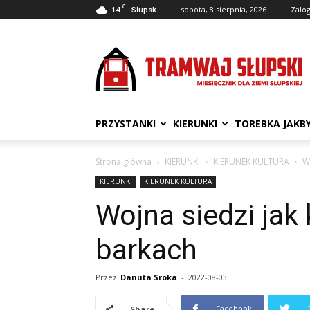
C
14
sobota, 8 sierpnia, 2026
Zalog
Słupsk
Tramwaj
Słupski
PRZYSTANKI
KIERUNKI
TOREBKA JAKB
Strona główna
KIERUNKI
KIERUNEK KULTURA
W
KIERUNKI
KIERUNEK KULTURA
Wojna siedzi jak
barkach
Przez
Danuta Sroka
-
2022-08-03
Facebook
Share