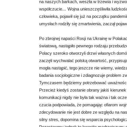
na naszych barkach, weszła w trzewia i wyzwoli
współczucie… Wojna unieszczęśliwiła ludzkość.
człowieka, pojawił się już na początku pandemii
umysłach rodziły się zmartwienia, zaczął pojaw
Po zbrojnej napaści Rosji na Ukrainę w Polakac
światową, nastąpiło pewnego rodzaju przebudze
Polacy szeroko otworzyli drzwi własnych domów
zaczęli wychwalać polską otwartość, przypisu
mogła nastąpić, tego jeszcze nie wiemy, wiedz
badania socjologiczne i zdiagnozuje problem 
Tymczasem będziemy potrzebować uważności i 
Przecież kiedyś zostanie obrany jakiś kierune
komunikacji nigdy nie była tak ważna i tak oc
czucia podpowiada, że pomagając ofiarom wojn
zdecydowanie nie jest dobre ze względu na nas
silny stres, dopomina się wsparcia psychologi
Pozostawmy jednak tę kwestię mądrzejszym: s