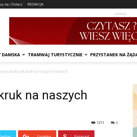
uj się / Dołącz
REDAKCJA
- reklama -
Y DAMSKA
TRAMWAJ TURYSTYCZNIE
PRZYSTANEK NA ŻĄD
ojna siedzi jak kruk na naszych barkach
 kruk na naszych
1211
0
Twitter
Google+
Pinterest