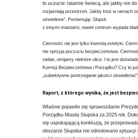
to uczucie: latarnie świecą, ale jakby nie d
rozjaśniają przestrzeń. Jakby ktoś w ramach os
oświetlone”. Porównując Słupsk
z innymi miastami, nawet centrum wypada blado
Ciemność nie jest tylko kwestią estetyki. Ci
nie sprzyja poczuciu bezpieczeństwa. Ciemnoś
siebie, omijamy niektóre ulice. I to jest doświ
Komisji Bezpieczeństwa i Porządku? Czy to już
„subiektywne postrzeganie jakości oświetlenia”
Raport, z którego wynika, że jest bezpie
Właśnie pojawiło się sprawozdanie Prezyde
Porządku Miasta Słupska za 2025 rok. Dok
się uspokajającą konkluzją, że przeprowad
obszarze Słupska nie odnotowano sytuacji 