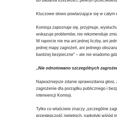
do badania trzeźwości, peleryn przeciwdes
Kluczowe słowo powtarzające się w całym
Komisja zapoznaje się, przyjmuje, wysłuchuj
wskazuje problemów, nie rekomenduje zmia
W raporcie nie ma ani jednej liczby, ani je
jednej mapy zagrożeń, ani jednego obszar
bardziej bezpieczne” – ale nie wiadomo gdz
„
Nie odnotowano szczególnych zagroże
Najważniejsze zdanie sprawozdania głosi, 
zagrożenie dla porządku publicznego i be
interwencji Komisji.
Tylko co właściwie znaczy „szczególne za
przestępczość nieletnich, narkotyki wśród 