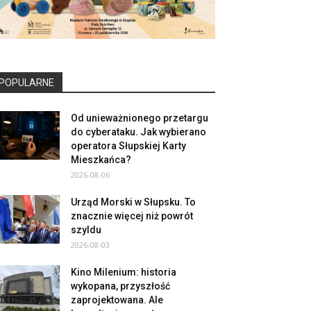
POPULARNE
Od unieważnionego przetargu
do cyberataku. Jak wybierano
operatora Słupskiej Karty
Mieszkańca?
2026-08-06
Urząd Morski w Słupsku. To
znacznie więcej niż powrót
szyldu
2026-08-03
Kino Milenium: historia
wykopana, przyszłość
zaprojektowana. Ale