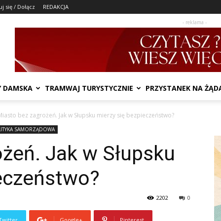
j się / Dołącz
REDAKCJA
- reklama -
Y DAMSKA
TRAMWAJ TURYSTYCZNIE
PRZYSTANEK NA ŻĄD
Miasto bez zagrożeń. Jak w Słupsku mierzy się bezpieczeństwo?
LITYKA SAMORZĄDOWA
ożeń. Jak w Słupsku
ieczeństwo?
2202
0
Twitter
Google+
Pinterest