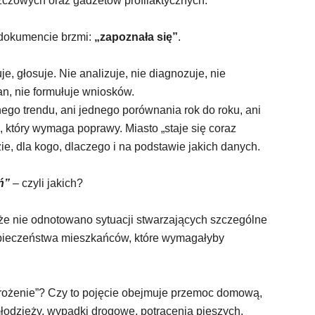
zczowych oraz gadżetów profilaktycznych.
 dokumencie brzmi:
„zapoznała się”
.
e, głosuje. Nie analizuje, nie diagnozuje, nie
n, nie formułuje wniosków.
dnego trendu, ani jednego porównania rok do roku, ani
u, który wymaga poprawy.
Miasto „staje się coraz
ie, dla kogo, dlaczego i na podstawie jakich danych.
ń”
– czyli jakich?
że nie odnotowano sytuacji stwarzających szczególne
zpieczeństwa mieszkańców, które wymagałyby
grożenie”? Czy to pojęcie obejmuje przemoc domową,
młodzieży, wypadki drogowe, potrącenia pieszych,