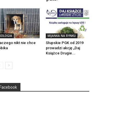
KOLOGIA
MIJANKA NA RYNKU
aczego nikt nie chce
Słupskie PGK od 2019
bika
prowadzi akcję „Daj
Książce Drugie...
Facebook