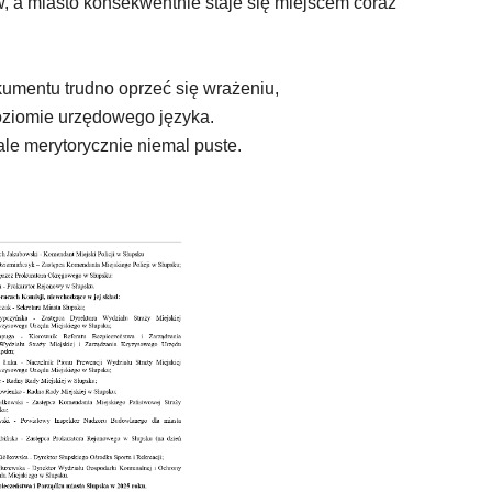
 a miasto konsekwentnie staje się miejscem coraz
okumentu trudno oprzeć się wrażeniu,
poziomie urzędowego języka.
le merytorycznie niemal puste.