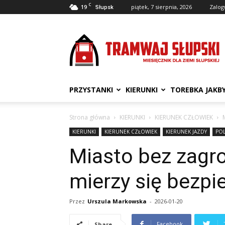
C
19
piątek, 7 sierpnia, 2026
Zalogu
Słupsk
Tramwaj
Słupski
PRZYSTANKI
KIERUNKI
TOREBKA JAKB
Strona główna
KIERUNKI
KIERUNEK CZŁOWIEK
KIERUNKI
KIERUNEK CZŁOWIEK
KIERUNEK JAZDY
PO
Miasto bez zagr
mierzy się bezp
Przez
Urszula Markowska
-
2026-01-20
Facebook
Share