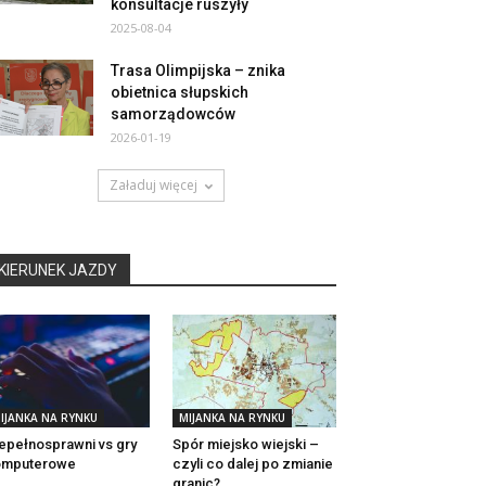
konsultacje ruszyły
2025-08-04
Trasa Olimpijska – znika
obietnica słupskich
samorządowców
2026-01-19
Załaduj więcej
KIERUNEK JAZDY
IJANKA NA RYNKU
MIJANKA NA RYNKU
epełnosprawni vs gry
Spór miejsko wiejski –
omputerowe
czyli co dalej po zmianie
granic?