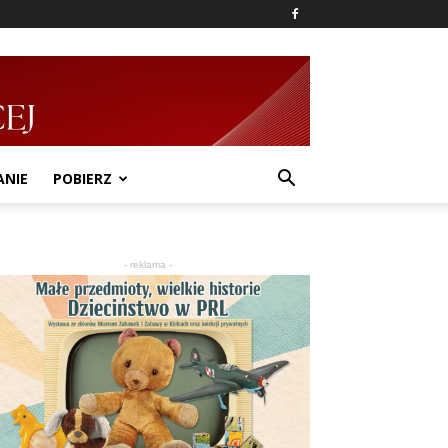
ANIE
POBIERZ
- reklama -