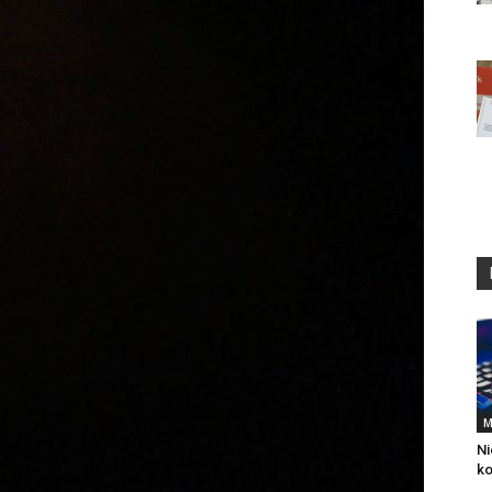
M
Ni
k