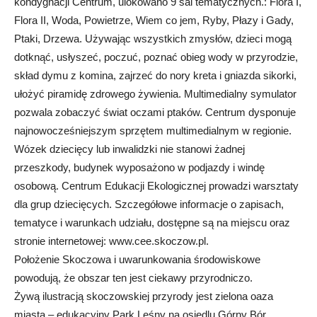
kondygnacji Centrum, ulokowano 9 sal tematycznych.: Flora I,
Flora II, Woda, Powietrze, Wiem co jem, Ryby, Płazy i Gady,
Ptaki, Drzewa. Używając wszystkich zmysłów, dzieci mogą
dotknąć, usłyszeć, poczuć, poznać obieg wody w przyrodzie,
skład dymu z komina, zajrzeć do nory kreta i gniazda sikorki,
ułożyć piramidę zdrowego żywienia. Multimedialny symulator
pozwala zobaczyć świat oczami ptaków. Centrum dysponuje
najnowocześniejszym sprzętem multimedialnym w regionie.
Wózek dziecięcy lub inwalidzki nie stanowi żadnej
przeszkody, budynek wyposażono w podjazdy i windę
osobową. Centrum Edukacji Ekologicznej prowadzi warsztaty
dla grup dziecięcych. Szczegółowe informacje o zapisach,
tematyce i warunkach udziału, dostępne są na miejscu oraz
stronie internetowej: www.cee.skoczow.pl.
Położenie Skoczowa i uwarunkowania środowiskowe
powodują, że obszar ten jest ciekawy przyrodniczo.
Żywą ilustracją skoczowskiej przyrody jest zielona oaza
miasta – edukacyjny Park Leśny na osiedlu Górny Bór.