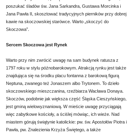
poszukać śladów św. Jana Sarkandra, Gustawa Morcinka i
Jana Pawła II, skosztować tradycyjnych pierników przy dobrej
kawie na skoczowskiej starówce. Warto „skoczyć do
Skoczowa”.
Sercem Skoczowa jest Rynek
Warto przy nim zwrócić uwagę na sam budynek ratusza z
1797 roku w stylu późnobarokowym. Atrakcją rynku jest także
znajdująca się na środku placu fontanna z barokową figurą
Neptuna, zwanego też Jonaszem albo Trytonem. To dzieło
skoczowskiego mieszczanina, rzeźbiarza Wacława Donaya.
Skoczów, podobnie jak większa część Śląska Cieszyńskiego,
jest gminą wielowyznaniową. W mieście uwagę przyciągają
więc zabytkowe kościoły, a ściślej mówiąc, ich wieże. Nad
miastem górują świątynie katolickie: pw. św. Apostołów Piotra i
Pawła, pw. Znalezienia Krzyża Świętego, a także