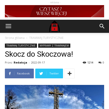
- reklama -
Strona główna
TRAMWAJ TURYSTYCZNIE
TRAMWAJ TURYSTYCZNIE
WYPRAWY Z TRAMWAJEM
Skocz do Skoczowa!
Przez
Redakcja
-
2022-09-17
1214
0
Facebook
Twitter