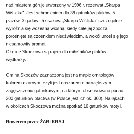
nad miastem góruje utworzony w 1996 r. rezerwat „Skarpa
Wiślicka”. Jest schronieniem dla 39 gatunków ptaków, 5
płazów, 3 gadów i 5 ssaków. „Skarpa Wiślicka” szczególnie
wyróżnia się wczesną wiosną, kiedy całe jej zbocza
porośnięte są czosnkiem niedźwiedzim, a wokół unosi się jego
niesamowity aromat.
Okolice Skoczowa są rajem dla miłośników ptaków i…
wędkarzy.
Gmina Skoczów zaznaczona jest na mapie ornitologów
kolorem czarnym, czyli jest obszarem o największym
zagęszczeniu gatunkowym, na którym obserwowano ponad
200 ga­tunków ptactwa (w Polsce jest ich ok. 360). Na łąkach
w okolicach Skoczowa można spotkać 18 gatunków motyli.
Rowerem przez ŻABI KRAJ