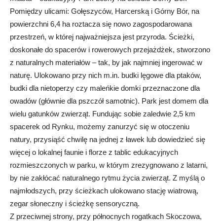
Pomiędzy ulicami: Gołęszyców, Harcerską i Górny Bór, na
powierzchni 6,4 ha roztacza się nowo zagospodarowana
przestrzeń, w której najważniejsza jest przyroda. Ścieżki,
doskonałe do spacerów i rowerowych przejażdżek, stworzono
z naturalnych materiałów – tak, by jak najmniej ingerować w
naturę. Ulokowano przy nich m.in. budki lęgowe dla ptaków,
budki dla nietoperzy czy maleńkie domki przeznaczone dla
owadów (głównie dla pszczół samotnic). Park jest domem dla
wielu gatunków zwierząt. Fundując sobie zaledwie 2,5 km
spacerek od Rynku, możemy zanurzyć się w otoczeniu
natury, przysiąść chwilę na jednej z ławek lub dowiedzieć się
więcej o lokalnej faunie i florze z tablic edukacyjnych
rozmieszczonych w parku, w którym zrezygnowano z latarni,
by nie zakłócać naturalnego rytmu życia zwierząt. Z myślą o
najmłodszych, przy ścieżkach ulokowano stację wia­trową,
zegar słoneczny i ścieżkę sensoryczną.
Z przeciwnej strony, przy północnych rogatkach Skoczowa,