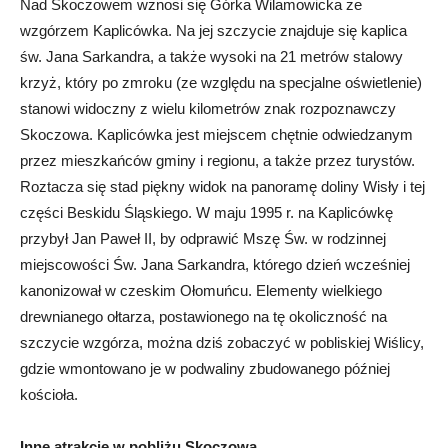
Nad Skoczowem wznosi się Górka Wilamowicka ze
wzgórzem Kaplicówka. Na jej szczycie znajduje się kaplica
św. Jana Sarkandra, a także wysoki na 21 metrów stalowy
krzyż, który po zmroku (ze względu na specjalne oświetlenie)
stanowi widoczny z wielu kilometrów znak rozpoznawczy
Skoczowa. Kaplicówka jest miejscem chętnie odwiedzanym
przez mieszkańców gminy i regionu, a także przez turystów.
Roztacza się stad piękny widok na panoramę doliny Wisły i tej
części Beskidu Śląskiego. W maju 1995 r. na Kaplicówkę
przybył Jan Paweł II, by odprawić Mszę Św. w rodzinnej
miejscowości Św. Jana Sarkandra, którego dzień wcześniej
kanonizował w czeskim Ołomuńcu. Elementy wielkiego
drewnianego ołtarza, postawionego na tę okoliczność na
szczycie wzgórza, można dziś zobaczyć w pobliskiej Wiślicy,
gdzie wmontowano je w podwaliny zbudowanego później
kościoła.
Inne atrakcje w pobliżu Skoczowa