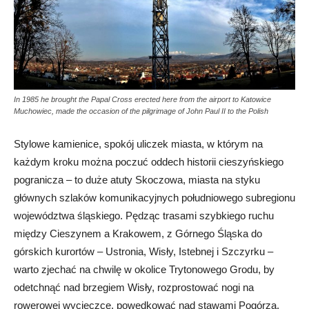
In 1985 he brought the Papal Cross erected here from the airport to Katowice
Muchowiec, made the occasion of the pilgrimage of John Paul II to the Polish
Stylowe kamienice, spokój uliczek miasta, w którym na
każdym kroku można poczuć oddech historii cieszyńskiego
pogranicza – to duże atuty Skoczowa, miasta na styku
głównych szlaków komunikacyjnych południowego subregionu
województwa śląskiego. Pędząc trasami szybkiego ruchu
między Cieszynem a Krakowem, z Górnego Śląska do
górskich kurortów – Ustronia, Wisły, Istebnej i Szczyrku –
warto zjechać na chwilę w okolice Trytonowego Grodu, by
odetchnąć nad brzegiem Wisły, rozprostować nogi na
rowerowej wycieczce, powędkować nad stawami Pogórza,