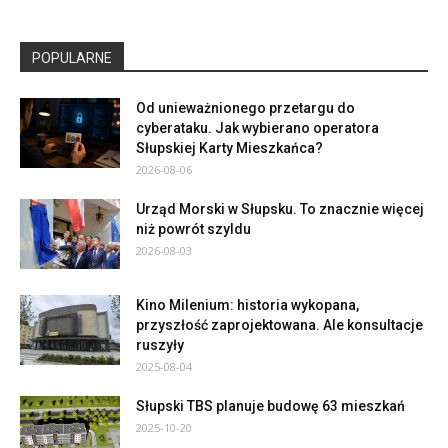
POPULARNE
Od unieważnionego przetargu do
cyberataku. Jak wybierano operatora
Słupskiej Karty Mieszkańca?
2026-08-06
Urząd Morski w Słupsku. To znacznie więcej
niż powrót szyldu
2026-08-03
Kino Milenium: historia wykopana,
przyszłość zaprojektowana. Ale konsultacje
ruszyły
2025-08-04
Słupski TBS planuje budowę 63 mieszkań
2025-10-20