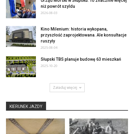
Urząd Morski w Słupsku. To znacznie więcej
niż powrót szyldu
2026-08-03
Kino Milenium: historia wykopana,
przyszłość zaprojektowana. Ale konsultacje
ruszyły
2025-08-04
Słupski TBS planuje budowę 63 mieszkań
2025-10-20
Załaduj więcej
KIERUNEK JAZDY