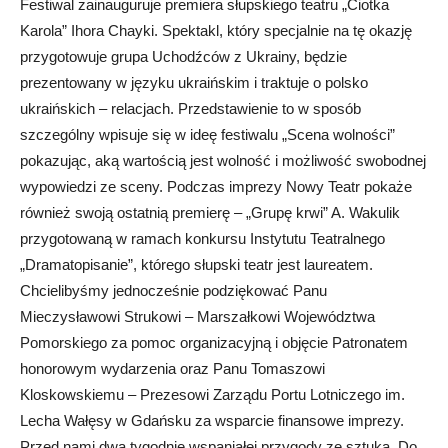
Festiwal zainauguruje premiera słupskiego teatru „Ciotka
Karola” Ihora Chayki. Spektakl, który specjalnie na tę okazję
przygotowuje grupa Uchodźców z Ukrainy, będzie
prezentowany w języku ukraińskim i traktuje o polsko
ukraińskich – relacjach. Przedstawienie to w sposób
szczególny wpisuje się w ideę festiwalu „Scena wolności”
pokazując, aką wartością jest wolność i możliwość swobodnej
wypowiedzi ze sceny. Podczas imprezy Nowy Teatr pokaże
również swoją ostatnią premierę – „Grupę krwi” A. Wakulik
przygotowaną w ramach konkursu Instytutu Teatralnego
„Dramatopisanie”, którego słupski teatr jest laureatem.
Chcielibyśmy jednocześnie podziękować Panu
Mieczysławowi Strukowi – Marszałkowi Województwa
Pomorskiego za pomoc organizacyjną i objęcie Patronatem
honorowym wydarzenia oraz Panu Tomaszowi
Kloskowskiemu – Prezesowi Zarządu Portu Lotniczego im.
Lecha Wałęsy w Gdańsku za wsparcie finansowe imprezy.
Przed nami dwa tygodnie wspaniałej przygody ze sztuką. Do