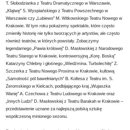
T. Słobodzianka z Teatru Dramatycznego w Warszawie,
„Klątwę” S. Wyspiańskiego z Teatru Powszechnego w
Warszawie czy „Lubiewo” M. Witkowskiego Teatru Nowego w
Krakowie. W tym roku pokażemy spektakle, które często
zmieniły historię nie tylko tworzących je artystów, ale często
również teatrów, w których powstały. Zobaczymy
legendarnego „Pawia królowej” D. Masłowskiej z Narodowego
Teatru Starego w Krakowie, kontrowersyjną „Korę. Boską”
Katarzyny Chlebny i głośnego „Wiedźmina. Turbolechitę” Z.
Szczerka z Teatru Nowego Proxima w Krakowie, kultową
„Samotność pól bawełnianych” B. Koltesa z Teatru im. S.
Żeromskiego w Kielcach, podbijającego kraj „Wujaszka
Wanię” A. Czechowa z Teatru Ludowego w Krakowie oraz
„Innych Ludzi” D. Masłowskiej z Teatru Barakah w Krakowie –
przedstawienie uznane za najlepszą polską sztukę
współczesną minionego sezonu.