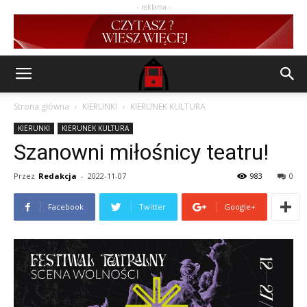
- reklama -
Strona główna
KIERUNKI
KIERUNEK KULTURA
KIERUNKI
KIERUNEK KULTURA
Szanowni miłośnicy teatru!
Przez
Redakcja
-
2022-11-07
983
0
Facebook
Twitter
Google+