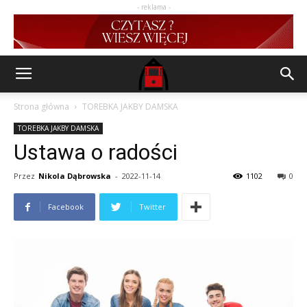
- reklama -
Strona główna
TOREBKA JAKBY DAMSKA
TOREBKA JAKBY DAMSKA
Ustawa o radości
Przez
Nikola Dąbrowska
-
2022-11-14
1102
0
Facebook
Twitter