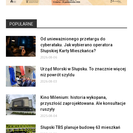
POPULARNE
Od unieważnionego przetargu do
cyberataku. Jak wybierano operatora
Słupskiej Karty Mieszkańca?
2026-08-06
Urząd Morski w Słupsku. To znacznie więcej
niż powrót szyldu
2026-08-03
Kino Milenium: historia wykopana,
przyszłość zaprojektowana. Ale konsultacje
ruszyły
2025-08-04
Słupski TBS planuje budowę 63 mieszkań