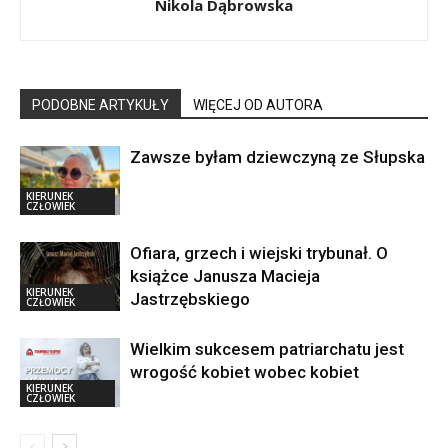
Nikola Dąbrowska
PODOBNE ARTYKUŁY
WIĘCEJ OD AUTORA
Zawsze byłam dziewczyną ze Słupska
KIERUNEK
CZŁOWIEK
Ofiara, grzech i wiejski trybunał. O
książce Janusza Macieja
KIERUNEK
Jastrzębskiego
CZŁOWIEK
Wielkim sukcesem patriarchatu jest
wrogość kobiet wobec kobiet
KIERUNEK
CZŁOWIEK