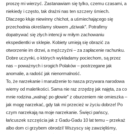
proszę mi wierzyć. Zastanawiam się tylko, czemu czasami, a
niekiedy i często, tak drażni nas ten szczery śmiech.
Dlaczego kłuje niewinny chichot, a uśmiechającego się
przechodnia określamy słowem „dziwak”. Potrafimy
dopatrywać się złych intencji w miłym zachowaniu
ekspedientki w sklepie. Kobiety umieją się obrazić za
otworzenie im drzwi, a mężczyźni – za zapłacenie rachunku.
Dobre uczynki, o których wykładamy pociechom, są przez
nas – poważnych i srogich Polaków – postrzegane jak
anomalie, a radość jak nienormalność.
To, że narzekanie i marudzenie to nasza przywara narodowa
wiemy od maleńkości. Sama nie raz zrzędzę jak najęta, za co
mnie rodzina „walnąć po głowie” z oburzeniem nie omieszka –
jak mogę narzekać, gdy tak mi przecież w życiu dobrze! Po
czym narzekają na moje narzekanie. Święci pańscy,
łańcuszek szczęścia jak z Gadu-Gadu 10 lat temu – przekaż
albo dom ci grzybem obrodzi! Wszyscy się zawzięliśmy,