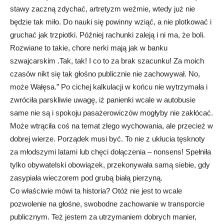
stawy zaczną zdychać, artretyzm weźmie, wtedy już nie
będzie tak miło. Do nauki się powinny wziąć, a nie plotkować i
gruchać jak trzpiotki. Później rachunki zaleją i ni ma, że boli.
Rozwiane to takie, chore nerki mają jak w banku
szwajcarskim .Tak, tak! I co to za brak szacunku! Za moich
czasów nikt się tak głośno publicznie nie zachowywał. No,
może Wałęsa.” Po cichej kalkulacji w końcu nie wytrzymała i
zwróciła parskliwie uwagę, iż panienki wcale w autobusie
same nie są i spokoju pasażerowiczów mogłyby nie zakłócać.
Może wtrąciła coś na temat złego wychowania, ale przecież w
dobrej wierze. Porządek musi być. To nie z ukłucia tęsknoty
za młodszymi latami lub chęci dołączenia – nonsens! Spełniła
tylko obywatelski obowiązek, przekonywała samą siebie, gdy
zasypiała wieczorem pod grubą białą pierzyną.
Co właściwie mówi ta historia? Otóż nie jest to wcale
pozwolenie na głośne, swobodne zachowanie w transporcie
publicznym. Też jestem za utrzymaniem dobrych manier,