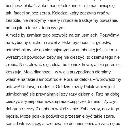
będziesz płakać. Zakochanej koleżance – nie nastawiaj się
tak, faceci są bez serca. Koledze, który zaczyna grać w
zespole, nie wróżymy kariery i rzadziej traktujemy poważnie,
no bo jak tu teraz z tego wyżyć.
A może by zamiast tego pozwolić na ten uśmiech. Pozwólmy
na wybuchy chichotu nawet z lekkomyślności, z głupstw,
uśmiechnijmy się do nieznajomych w autobusie; jeśli nie ma
wyraźnych powodów, żeby się nie cieszyć, to czemu tego nie
zrobić. Nie zalewać się żółcią, bo to niezdrowe, a leki przecież
kosztują. Moja diagnoza – w wielu przypadkach cierpimy
właśnie na takie samozatrucie. Pora na detoks – wprowadźmy
ustawę! Ustawę o radości. Od dziś każdy Polak winien jest
uśmiechnąć się przynajmniej trzy razy dziennie. Raz na dobę
cieszyć się niepohamowaną radością przez 5 minut. Życzyć
dobrych rzeczy 7 osobom wokół siebie. Zobaczmy, co z tego
będzie. Może polskie podwórko przestanie być takie szare,
sąsiad wkurzający, a szefowa nie do zniesienia. Ja zacznę od