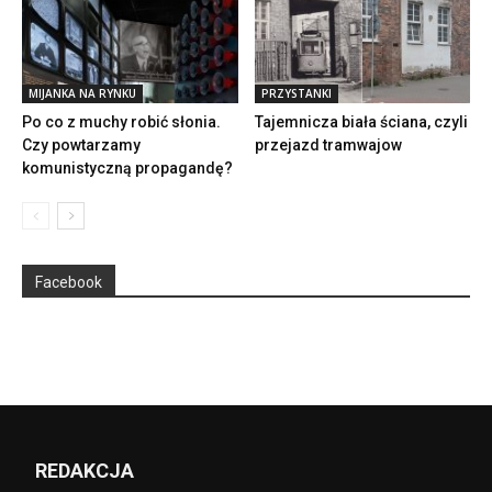
MIJANKA NA RYNKU
PRZYSTANKI
Po co z muchy robić słonia.
Tajemnicza biała ściana, czyli
Czy powtarzamy
przejazd tramwajow
komunistyczną propagandę?
Facebook
REDAKCJA