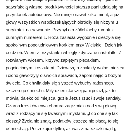
satysfakcją własnej produktywności starsza pani udała się na
przystanek autobusowy. Nie minęło nawet kilka minut, a już
głowy wszystkich współczekających obróciły się niczym u
surykatek na sawannie. Przybył oto żółtoblachy rumak z
dumnym numerem 1. Róża zasiadła wygodnie i cieszyła się
spokojnym popołudniowym korkiem przy Wiejskiej. Dzień jak
co dzień. Wtem z przystanku wbiegły zdyszane nastolatki. Z
rozwianym włosem, krzywo zapiętym plecakiem,
pogniecionymi koszulami. Dziewczęta znalazły wolne miejsca
i cicho gaworzyły o swoich sprawach, zapominając o bożym
świecie. Co chwila dały się słyszeć wybuchy radosnego,
szczerego śmiechu. Miły dzień starszej pani polazł, jak to
mówią, daleko od miejsca, gdzie Jezus rzucił swoje sandały.
Czarna kreskówkowa chmura zagrzmiała nad siwą głową
wraz z rodzącymi się kwaśnymi myślami. „I co one się tak
cieszą? Życia nie znają, podatków jeszcze nie płacą, to się
uśmiechają. Poczekajcie tylko, aż was zmarszczki najdą,