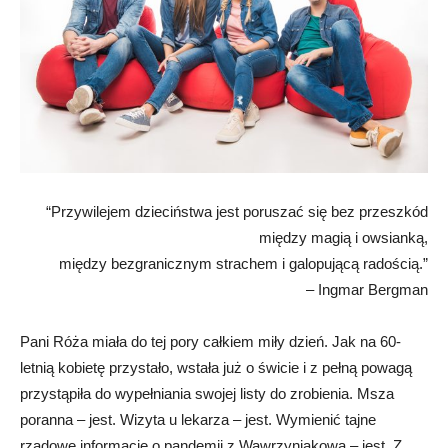
“Przywilejem dzieciństwa jest poruszać się bez przeszkód
między magią i owsianką,
między bezgranicznym strachem i galopującą radością.”
– Ingmar Bergman
Pani Róża miała do tej pory całkiem miły dzień. Jak na 60-
letnią kobietę przystało, wstała już o świcie i z pełną powagą
przystąpiła do wypełniania swojej listy do zrobienia. Msza
poranna – jest. Wizyta u lekarza – jest. Wymienić tajne
rządowe informacje o pandemii z Wawrzyniakową – jest. Z