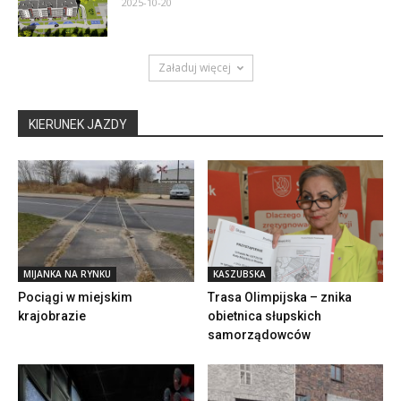
2025-10-20
Załaduj więcej
KIERUNEK JAZDY
MIJANKA NA RYNKU
KASZUBSKA
Pociągi w miejskim
Trasa Olimpijska – znika
krajobrazie
obietnica słupskich
samorządowców