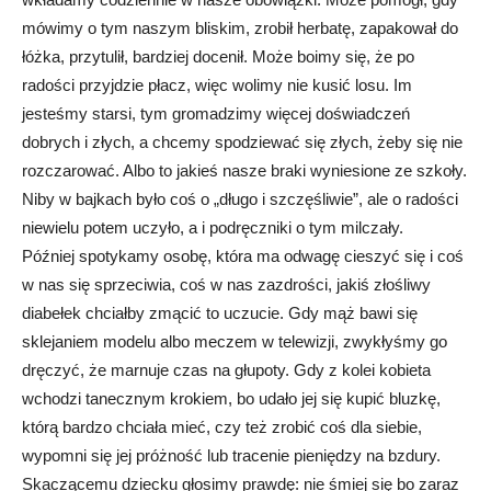
mówimy o tym naszym bliskim, zrobił herbatę, zapakował do
łóżka, przytulił, bardziej docenił. Może boimy się, że po
radości przyjdzie płacz, więc wolimy nie kusić losu. Im
jesteśmy starsi, tym gromadzimy więcej doświadczeń
dobrych i złych, a chcemy spodziewać się złych, żeby się nie
rozczarować. Albo to jakieś nasze braki wyniesione ze szkoły.
Niby w bajkach było coś o „długo i szczęśliwie”, ale o radości
niewielu potem uczyło, a i podręczniki o tym milczały.
Później spotykamy osobę, która ma odwagę cieszyć się i coś
w nas się sprzeciwia, coś w nas zazdrości, jakiś złośliwy
diabełek chciałby zmącić to uczucie. Gdy mąż bawi się
sklejaniem modelu albo meczem w telewizji, zwykłyśmy go
dręczyć, że marnuje czas na głupoty. Gdy z kolei kobieta
wchodzi tanecznym krokiem, bo udało jej się kupić bluzkę,
którą bardzo chciała mieć, czy też zrobić coś dla siebie,
wypomni się jej próżność lub tracenie pieniędzy na bzdury.
Skaczącemu dziecku głosimy prawdę: nie śmiej się bo zaraz