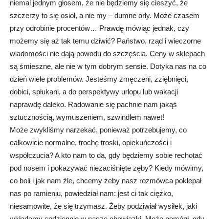
niemal jednym głosem, że nie będziemy się cieszyć, że
szczerzy to się osioł, a nie my – dumne orły. Może czasem
przy odrobinie procentów… Prawdę mówiąc jednak, czy
możemy się aż tak temu dziwić? Państwo, rząd i wieczorne
wiadomości nie dają powodu do szczęścia. Ceny w sklepach
są śmieszne, ale nie w tym dobrym sensie. Dotyka nas na co
dzień wiele problemów. Jesteśmy zmęczeni, zziębnięci,
dobici, spłukani, a do perspektywy urlopu lub wakacji
naprawdę daleko. Radowanie się pachnie nam jakąś
sztucznością, wymuszeniem, szwindlem nawet!
Może zwykliśmy narzekać, ponieważ potrzebujemy, co
całkowicie normalne, trochę troski, opiekuńczości i
współczucia? A kto nam to da, gdy będziemy sobie rechotać
pod nosem i pokazywać niezaciśnięte zęby? Kiedy mówimy,
co boli i jak nam źle, chcemy żeby nasz rozmówca poklepał
nas po ramieniu, powiedział nam: jest ci tak ciężko,
niesamowite, że się trzymasz. Żeby podziwiał wysiłek, jaki
wkładamy codziennie w nasze obowiązki. Może pomógł, gdy