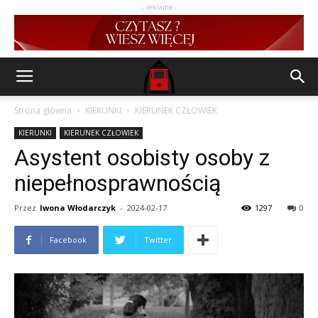
- reklama -
Strona główna
KIERUNKI
KIERUNEK CZŁOWIEK
KIERUNKI
KIERUNEK CZŁOWIEK
Asystent osobisty osoby z
niepełnosprawnością
Przez
Iwona Włodarczyk
-
2024-02-17
1297
0
Facebook
Twitter