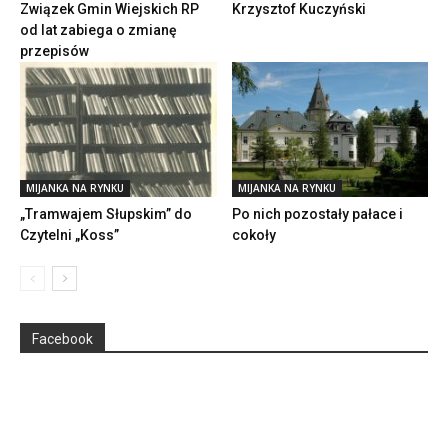
Związek Gmin Wiejskich RP
Krzysztof Kuczyński
od lat zabiega o zmianę
przepisów
MIJANKA NA RYNKU
MIJANKA NA RYNKU
„Tramwajem Słupskim” do
Po nich pozostały pałace i
Czytelni „Koss”
cokoły
Facebook