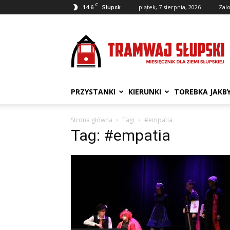
C
14.6
piątek, 7 sierpnia, 2026
Zalo
Słupsk
Tramwaj
Słupski
PRZYSTANKI
KIERUNKI
TOREBKA JAKB
Strona główna
Tagi
#empatia
Tag: #empatia