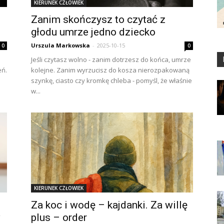
KIERUNEK CZŁOWIEK
Zanim skończysz to czytać z
głodu umrze jedno dziecko
Urszula Markowska
-
2025-10-15
0
0
Jeśli czytasz wolno - zanim dotrzesz do końca, umrze
eń.
kolejne. Zanim wyrzucisz do kosza nierozpakowaną
szynkę, ciasto czy kromkę chleba - pomyśl, że właśnie
w...
KIERUNEK CZŁOWIEK
Za koc i wodę – kajdanki. Za willę
w
plus – order