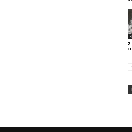
K
Z
L