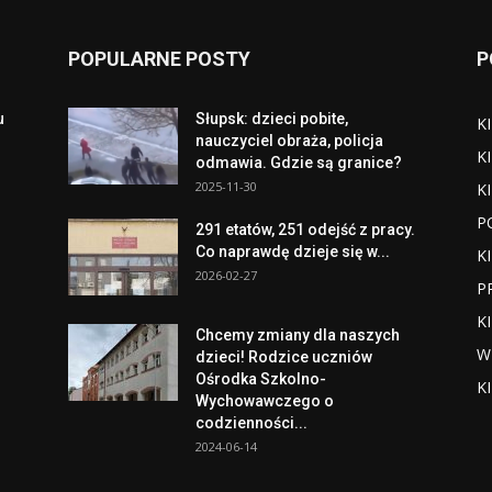
POPULARNE POSTY
P
u
Słupsk: dzieci pobite,
K
o
nauczyciel obraża, policja
K
odmawia. Gdzie są granice?
2025-11-30
K
P
291 etatów, 251 odejść z pracy.
Co naprawdę dzieje się w...
K
2026-02-27
P
K
Chcemy zmiany dla naszych
W
dzieci! Rodzice uczniów
Ośrodka Szkolno-
K
Wychowawczego o
codzienności...
2024-06-14