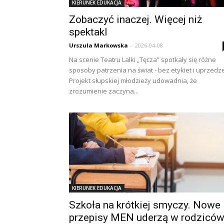
KIERUNEK EDUKACJA
Zobaczyć inaczej. Więcej niż
spektakl
Urszula Markowska
-
2026-04-08
Na scenie Teatru Lalki „Tęcza” spotkały się różne
sposoby patrzenia na świat - bez etykiet i uprzedz
Projekt słupskiej młodzieży udowadnia, że
zrozumienie zaczyna...
KIERUNEK EDUKACJA
Szkoła na krótkiej smyczy. Nowe
przepisy MEN uderzą w rodzicó