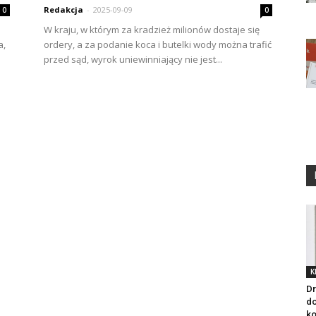
Redakcja
-
2025-09-09
0
0
W kraju, w którym za kradzież milionów dostaje się
a,
ordery, a za podanie koca i butelki wody można trafić
przed sąd, wyrok uniewinniający nie jest...
K
Dr
do
ko