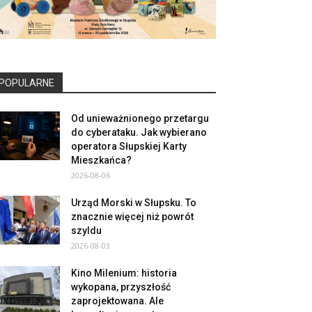
POPULARNE
Od unieważnionego przetargu
do cyberataku. Jak wybierano
operatora Słupskiej Karty
Mieszkańca?
2026-08-06
Urząd Morski w Słupsku. To
znacznie więcej niż powrót
szyldu
2026-08-03
Kino Milenium: historia
wykopana, przyszłość
zaprojektowana. Ale