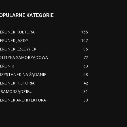
OPULARNE KATEGORIE
IERUNEK KULTURA
155
IERUNEK JAZDY
107
IERUNEK CZŁOWIEK
95
OLITYKA SAMORZĄDOWA
72
IERUNKI
63
RZYSTANEK NA ŻĄDANIE
58
IERUNEK HISTORIA
42
 SAMORZĄDZIE...
31
IERUNEK ARCHITEKTURA
30