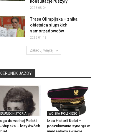
konsultacje ruszyły
2025-08-04
Trasa Olimpijska – znika
obietnica słupskich
samorządowców
2026-01-19
Załaduj więcej
KIERUNEK JAZDY
IERUNEK HISTORIA
WOJSKA POLSKIEGO
oga do wolnej Polski i
Izba Historii Kolei –
 Słupska – losy dwóch
poszukiwanie synergii w
biet…
nieidealnym świecie