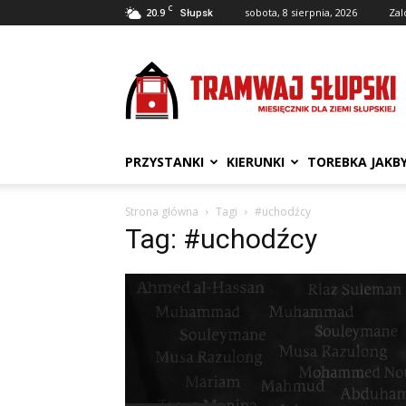
C
20.9
sobota, 8 sierpnia, 2026
Zal
Słupsk
Tramwaj
Słupski
PRZYSTANKI
KIERUNKI
TOREBKA JAKB
Strona główna
Tagi
#uchodźcy
Tag: #uchodźcy