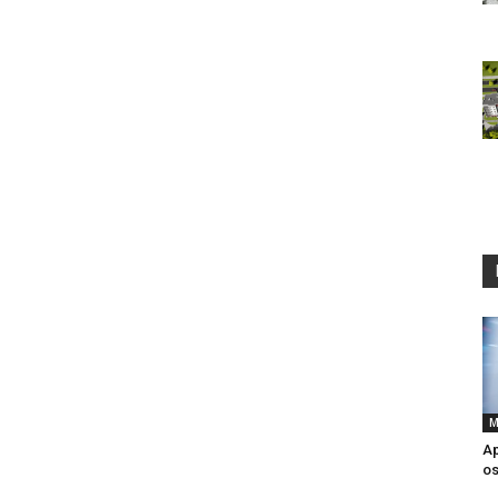
M
Ap
o