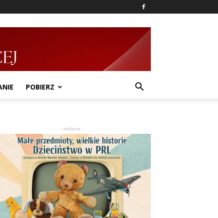
ANIE
POBIERZ
- reklama -