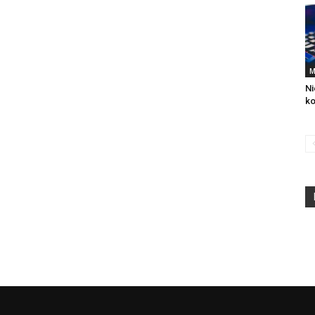
M
Ni
k