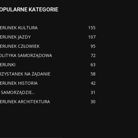
OPULARNE KATEGORIE
IERUNEK KULTURA
155
IERUNEK JAZDY
107
IERUNEK CZŁOWIEK
95
OLITYKA SAMORZĄDOWA
72
IERUNKI
63
RZYSTANEK NA ŻĄDANIE
58
IERUNEK HISTORIA
42
 SAMORZĄDZIE...
31
IERUNEK ARCHITEKTURA
30