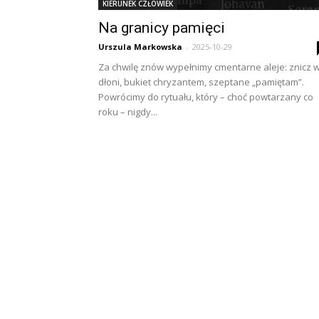
KIERUNEK CZŁOWIEK
Na granicy pamięci
Urszula Markowska
-
2025-10-29
Za chwilę znów wypełnimy cmentarne aleje: znicz 
dłoni, bukiet chryzantem, szeptane „pamiętam”.
Powrócimy do rytuału, który – choć powtarzany co
roku – nigdy...