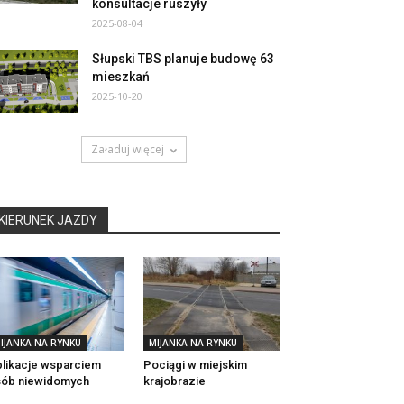
konsultacje ruszyły
2025-08-04
Słupski TBS planuje budowę 63
mieszkań
2025-10-20
Załaduj więcej
KIERUNEK JAZDY
IJANKA NA RYNKU
MIJANKA NA RYNKU
likacje wsparciem
Pociągi w miejskim
sób niewidomych
krajobrazie