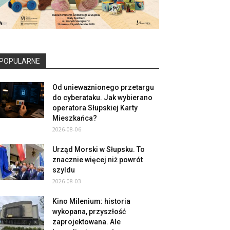
POPULARNE
Od unieważnionego przetargu
do cyberataku. Jak wybierano
operatora Słupskiej Karty
Mieszkańca?
2026-08-06
Urząd Morski w Słupsku. To
znacznie więcej niż powrót
szyldu
2026-08-03
Kino Milenium: historia
wykopana, przyszłość
zaprojektowana. Ale