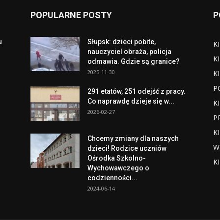
POPULARNE POSTY
P
u
Słupsk: dzieci pobite,
K
o
nauczyciel obraża, policja
K
odmawia. Gdzie są granice?
2025-11-30
K
P
291 etatów, 251 odejść z pracy.
Co naprawdę dzieje się w...
K
2026-02-27
P
K
Chcemy zmiany dla naszych
W
dzieci! Rodzice uczniów
Ośrodka Szkolno-
K
Wychowawczego o
codzienności...
2024-06-14