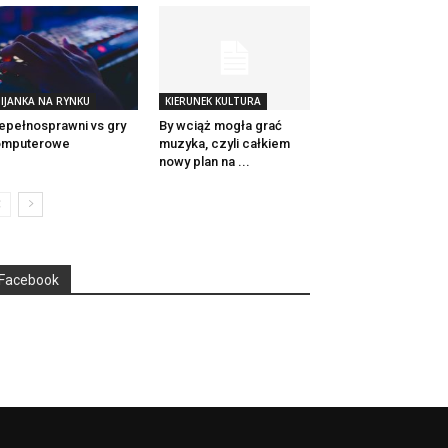
IJANKA NA RYNKU
KIERUNEK KULTURA
epełnosprawni vs gry
By wciąż mogła grać
omputerowe
muzyka, czyli całkiem
nowy plan na ...
Facebook