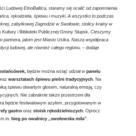
ści Ludowej EtnoBaltica, staramy się ocalić od zapomnienia
tańca, rękodzieła, śpiewu i muzyki. A wszystko to podczas
ięknej, zabytkowej Zagrodzie w Swołowie, stolicy krainy w
ultury i Biblioteki Publicznej Gminy Słupsk.
Cieszymy
ło partnera, jakim jest Miasto Ustka. Nasza współpraca
adycji ludowej, ale również całego regionu.
– dodaje
 potańcówek,
będzie można wziąć udział w
panelu
oraz
warsztatach śpiewu pieśni tradycyjnych
. Na
niką śpiewu otwartym głosem, naturalną emisją, czy
ycyjnych. Nie zabraknie także przestrzeni dla
ra będzie festiwalowym azylem, przygotowanym w
refy gastro
oraz
stoisk rękodzielniczych.
Oprócz
 m.in.
bieg po owalnicy „swołowska mila”
.