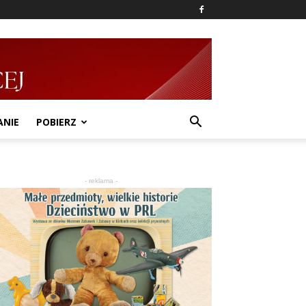
ANIE
POBIERZ
- reklama -