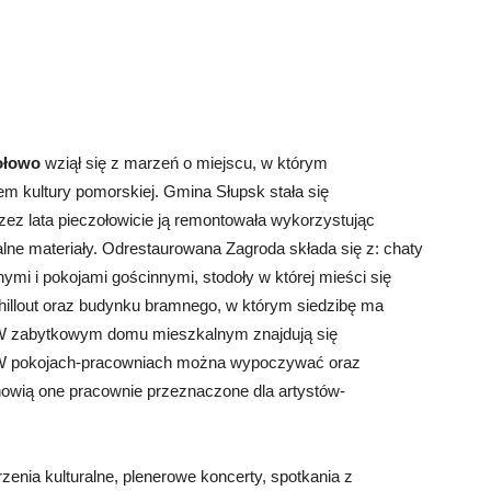
wołowo
wziął się z marzeń o miejscu, w którym
m kultury pomorskiej. Gmina Słupsk stała się
zez lata pieczołowicie ją remontowała wykorzystując
uralne materiały. Odrestaurowana Zagroda składa się z: chaty
mi i pokojami gościnnymi, stodoły w której mieści się
hillout oraz budynku bramnego, w którym siedzibę ma
 W zabytkowym domu mieszkalnym znajdują się
 W pokojach-pracowniach można wypoczywać oraz
anowią one pracownie przeznaczone dla artystów-
nia kulturalne, plenerowe koncerty, spotkania z