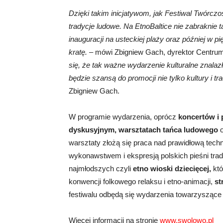
Dzięki takim inicjatywom, jak Festiwal Twórczo
tradycje ludowe. Na EtnoBaltice nie zabraknie 
inauguracji na usteckiej plaży oraz później w p
kratę.
– mówi Zbigniew Gach, dyrektor Centrum K
się, że tak ważne wydarzenie kulturalne znalaz
będzie szansą do promocji nie tylko kultury i tr
Zbigniew Gach.
W programie wydarzenia, oprócz
koncertów i
dyskusyjnym, warsztatach tańca ludowego
warsztaty złożą się praca nad prawidłową tech
wykonawstwem i ekspresją polskich pieśni trad
najmłodszych czyli
etno wioski dziecięcej,
któ
konwencji folkowego relaksu i etno-animacji,
st
festiwalu odbędą się wydarzenia towarzyszące
Więcej informacji na stronie
www.swolowo.pl