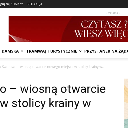
guj się / Dołącz
REDAKCJA
- reklama -
Y DAMSKA
TRAMWAJ TURYSTYCZNIE
PRZYSTANEK NA ŻĄD
 Swołowo – wiosną otwarcie nowego miejsca w stolicy krainy w...
 – wiosną otwarcie
 stolicy krainy w