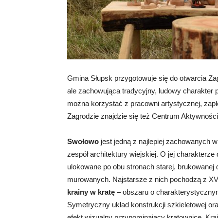
Gmina Słupsk przygotowuje się do otwarcia Za
ale zachowująca tradycyjny, ludowy charakter 
można korzystać z pracowni artystycznej, zaple
Zagrodzie znajdzie się też Centrum Aktywności
Swołowo
jest jedną z najlepiej zachowanych 
zespół architektury wiejskiej. O jej charakte
ulokowane po obu stronach starej, brukowanej d
murowanych. Najstarsze z nich pochodzą z XV
krainy w kratę
– obszaru o charakterystycznym
Symetryczny układ konstrukcji szkieletowej o
efekt wizualny przypominający kratownicę. Krai