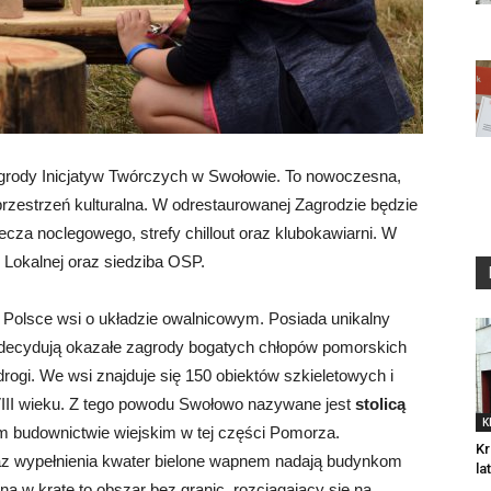
grody Inicjatyw Twórczych w Swołowie. To nowoczesna,
przestrzeń kulturalna. W odrestaurowanej Zagrodzie będzie
cza noclegowego, strefy chillout oraz klubokawiarni. W
 Lokalnej oraz siedziba OSP.
w Polsce wsi o układzie owalnicowym. Posiada unikalny
rze decydują okazałe zagrody bogatych chłopów pomorskich
rogi. We wsi znajduje się 150 obiektów szkieletowych i
III wieku. Z tego powodu Swołowo nazywane jest
stolicą
K
 budownictwie wiejskim w tej części Pomorza.
Kr
raz wypełnienia kwater bielone wapnem nadają budynkom
la
na w kratę to obszar bez granic, rozciągający się na