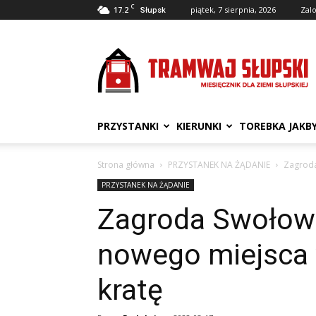
C
17.2
piątek, 7 sierpnia, 2026
Zalo
Słupsk
Tramwaj
Słupski
PRZYSTANKI
KIERUNKI
TOREBKA JAKB
Strona główna
PRZYSTANEK NA ŻĄDANIE
Zagroda
PRZYSTANEK NA ŻĄDANIE
Zagroda Swołowo
nowego miejsca w
kratę