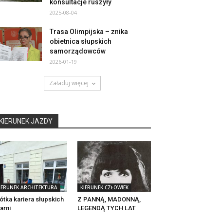
konsultacje ruszyły
2025-08-04
Trasa Olimpijska – znika
obietnica słupskich
samorządowców
2026-01-19
Załaduj więcej
KIERUNEK JAZDY
IERUNEK ARCHITEKTURA
KIERUNEK CZŁOWIEK
ótka kariera słupskich
Z PANNĄ, MADONNĄ,
tarni
LEGENDĄ TYCH LAT