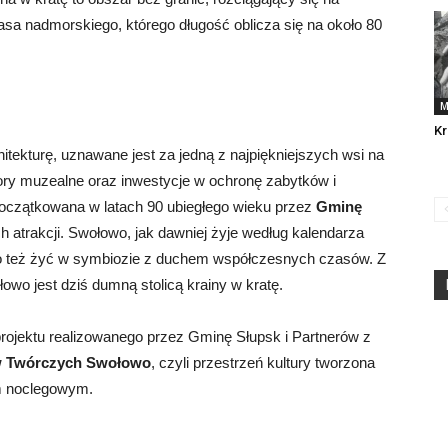
asa nadmorskiego, którego długość oblicza się na około 80
M
Kr
itekturę, uznawane jest za jedną z najpiękniejszych wsi na
ory muzealne oraz inwestycje w ochronę zabytków i
początkowana w latach 90 ubiegłego wieku przez
Gminę
 atrakcji. Swołowo, jak dawniej żyje według kalendarza
o też żyć w symbiozie z duchem współczesnych czasów. Z
owo jest dziś dumną stolicą krainy w kratę.
 projektu realizowanego przez Gminę Słupsk i Partnerów z
yw Twórczych Swołowo
, czyli przestrzeń kultury tworzona
em noclegowym.