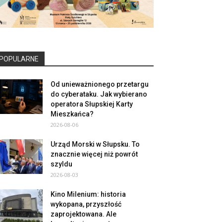
POPULARNE
Od unieważnionego przetargu
do cyberataku. Jak wybierano
operatora Słupskiej Karty
Mieszkańca?
2026-08-06
Urząd Morski w Słupsku. To
znacznie więcej niż powrót
szyldu
2026-08-03
Kino Milenium: historia
wykopana, przyszłość
zaprojektowana. Ale