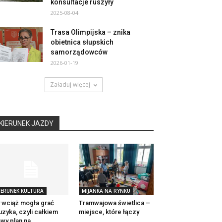
konsultacje ruszyły
2025-08-04
Trasa Olimpijska – znika
obietnica słupskich
samorządowców
2026-01-19
Załaduj więcej
KIERUNEK JAZDY
IERUNEK KULTURA
MIJANKA NA RYNKU
 wciąż mogła grać
Tramwajowa świetlica –
zyka, czyli całkiem
miejsce, które łączy
wy plan na ...