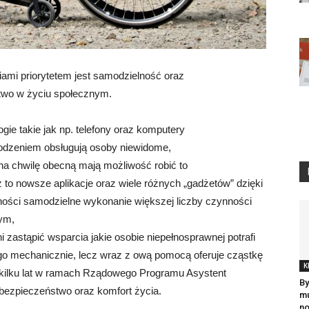
ami priorytetem jest samodzielność oraz
ctwo w życiu społecznym.
gie takie jak np. telefony oraz komputery
odzeniem obsługują osoby niewidome,
 na chwilę obecną mają możliwość robić to
o nowsze aplikacje oraz wiele różnych „gadżetów” dzięki
ności samodzielne wykonanie większej liczby czynności
tym,
i zastąpić wsparcia jakie osobie niepełnosprawnej potrafi
tego mechanicznie, lecz wraz z ową pomocą oferuje cząstkę
K
d kilku lat w ramach Rządowego Programu Asystent
By
bezpieczeństwo oraz komfort życia.
mu
no