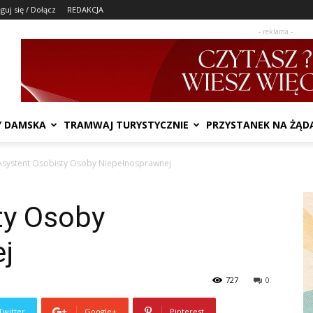
guj się / Dołącz
REDAKCJA
- reklama -
Y DAMSKA
TRAMWAJ TURYSTYCZNIE
PRZYSTANEK NA ŻĄD
Asystent Osobisty Osoby Niepełnosprawnej
ty Osoby
j
727
0
Twitter
Google+
Pinterest