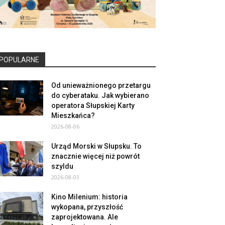
POPULARNE
Od unieważnionego przetargu
do cyberataku. Jak wybierano
operatora Słupskiej Karty
Mieszkańca?
2026-08-06
Urząd Morski w Słupsku. To
znacznie więcej niż powrót
szyldu
2026-08-03
Kino Milenium: historia
wykopana, przyszłość
zaprojektowana. Ale