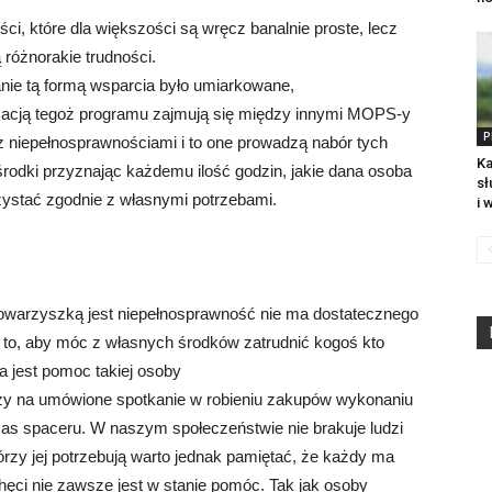
ci, które dla większości są wręcz banalnie proste, lecz
różnorakie trudności.
anie tą formą wsparcia było umiarkowane,
zacją tegoż programu zajmują się między innymi MOPS-y
P
z niepełnosprawnościami i to one prowadzą nabór tych
Ka
środki przyznając każdemu ilość godzin, jakie dana osoba
sł
ystać zgodnie z własnymi potrzebami.
i 
towarzyszką jest niepełnosprawność nie ma dostatecznego
to, aby móc z własnych środków zatrudnić kogoś kto
a jest pomoc takiej osoby
czy na umówione spotkanie w robieniu zakupów wykonaniu
as spaceru. W naszym społeczeństwie nie brakuje ludzi
rzy jej potrzebują warto jednak pamiętać, że każdy ma
hęci nie zawsze jest w stanie pomóc. Tak jak osoby