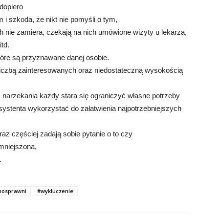
dopiero
i szkoda, że nikt nie pomyśli o tym,
ch nie zamiera, czekają na nich umówione wizyty u lekarza,
td.
tóre są przyznawane danej osobie.
liczbą zainteresowanych oraz niedostateczną wysokością
 narzekania każdy stara się ograniczyć własne potrzeby
systenta wykorzystać do załatwienia najpotrzebniejszych
az częściej zadają sobie pytanie o to czy
mniejszona,
…
nosprawni
#wykluczenie