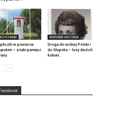
RZYSTANKI
KIERUNEK HISTORIA
pliczki w powiecie
Droga do wolnej Polski i
upskim – znaki pamięci
do Słupska – losy dwóch
wiary
kobiet…
Facebook