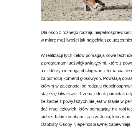
Dla osób z różnego rodzaju niepełnosprawności
w miarę możliwości jak najpełniejsze uczestni
W realizacji tych celów pomagają nowe technolo
z programami udźwiękawiającymi, które z pow
a ci którzy nie mogą obsługiwać ich manualnie
za pomocą komend głosowych. Powstają coraz t
którym w zależności od rodzaju niepełnospraw
staje się łatwiejsze. Trzeba jednak pamiętać o 
że żadne z powyższych nie jest w stanie w pełn
dać drugi człowiek, który pomagając nie robi 
siebie. Takimi osobami są asystenci, którzy o
Osobisty Osoby Niepełnosprawnej zapewniają 