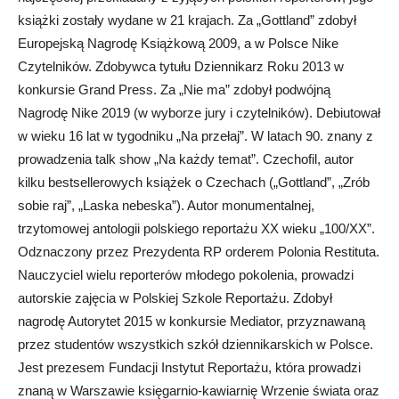
książki zostały wydane w 21 krajach. Za „Gottland” zdobył
Europejską Nagrodę Książkową 2009, a w Polsce Nike
Czytelników. Zdobywca tytułu Dziennikarz Roku 2013 w
konkursie Grand Press. Za „Nie ma” zdobył podwójną
Nagrodę Nike 2019 (w wyborze jury i czytelników). Debiutował
w wieku 16 lat w tygodniku „Na przełaj”. W latach 90. znany z
prowadzenia talk show „Na każdy temat”. Czechofil, autor
kilku bestsellerowych książek o Czechach („Gottland”, „Zrób
sobie raj”, „Laska nebeska”). Autor monumentalnej,
trzytomowej antologii polskiego reportażu XX wieku „100/XX”.
Odznaczony przez Prezydenta RP orderem Polonia Restituta.
Nauczyciel wielu reporterów młodego pokolenia, prowadzi
autorskie zajęcia w Polskiej Szkole Reportażu. Zdobył
nagrodę Autorytet 2015 w konkursie Mediator, przyznawaną
przez studentów wszystkich szkół dziennikarskich w Polsce.
Jest prezesem Fundacji Instytut Reportażu, która prowadzi
znaną w Warszawie księgarnio-kawiarnię Wrzenie świata oraz