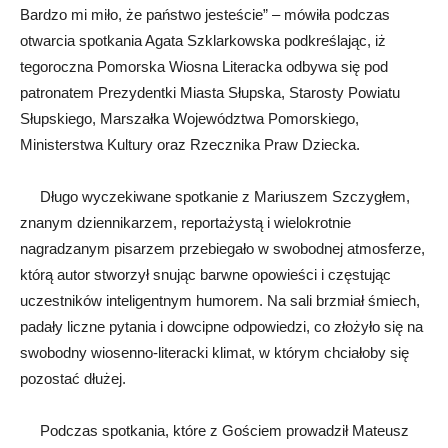
Bardzo mi miło, że państwo jesteście” – mówiła podczas
otwarcia spotkania Agata Szklarkowska podkreślając, iż
tegoroczna Pomorska Wiosna Literacka odbywa się pod
patronatem Prezydentki Miasta Słupska, Starosty Powiatu
Słupskiego, Marszałka Województwa Pomorskiego,
Ministerstwa Kultury oraz Rzecznika Praw Dziecka.
Długo wyczekiwane spotkanie z Mariuszem Szczygłem,
znanym dziennikarzem, reportażystą i wielokrotnie
nagradzanym pisarzem przebiegało w swobodnej atmosferze,
którą autor stworzył snując barwne opowieści i częstując
uczestników inteligentnym humorem. Na sali brzmiał śmiech,
padały liczne pytania i dowcipne odpowiedzi, co złożyło się na
swobodny wiosenno-literacki klimat, w którym chciałoby się
pozostać dłużej.
Podczas spotkania, które z Gościem prowadził Mateusz