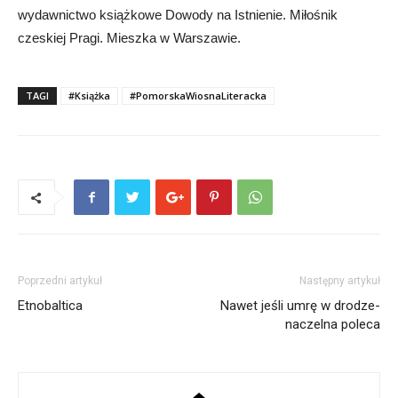
wydawnictwo książkowe Dowody na Istnienie. Miłośnik
czeskiej Pragi. Mieszka w Warszawie.
TAGI
#Książka
#PomorskaWiosnaLiteracka
Poprzedni artykuł
Następny artykuł
Etnobaltica
Nawet jeśli umrę w drodze-
naczelna poleca