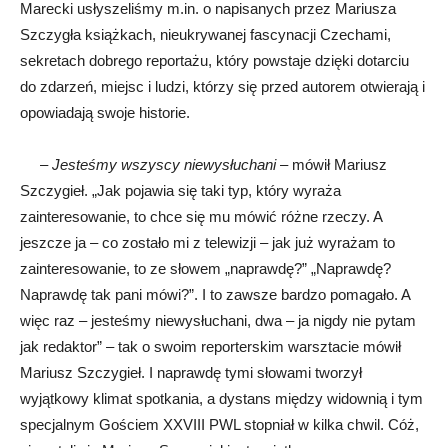
Marecki usłyszeliśmy m.in. o napisanych przez Mariusza
Szczygła książkach, nieukrywanej fascynacji Czechami,
sekretach dobrego reportażu, który powstaje dzięki dotarciu
do zdarzeń, miejsc i ludzi, którzy się przed autorem otwierają i
opowiadają swoje historie.
–
Jesteśmy wszyscy niewysłuchani
– mówił Mariusz
Szczygieł. „Jak pojawia się taki typ, który wyraża
zainteresowanie, to chce się mu mówić różne rzeczy. A
jeszcze ja – co zostało mi z telewizji – jak już wyrażam to
zainteresowanie, to ze słowem „naprawdę?” „Naprawdę?
Naprawdę tak pani mówi?”. I to zawsze bardzo pomagało. A
więc raz – jesteśmy niewysłuchani, dwa – ja nigdy nie pytam
jak redaktor” – tak o swoim reporterskim warsztacie mówił
Mariusz Szczygieł. I naprawdę tymi słowami tworzył
wyjątkowy klimat spotkania, a dystans między widownią i tym
specjalnym Gościem XXVIII PWL stopniał w kilka chwil. Cóż,