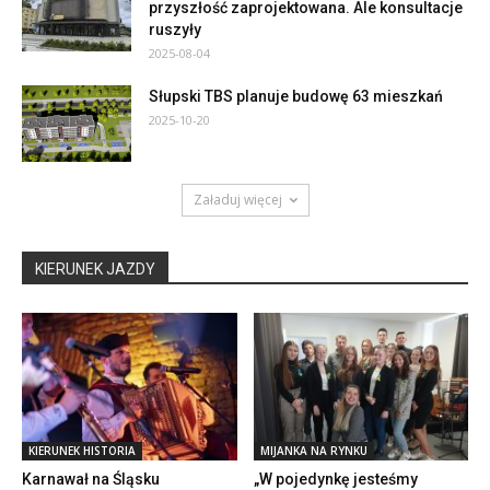
przyszłość zaprojektowana. Ale konsultacje
ruszyły
2025-08-04
Słupski TBS planuje budowę 63 mieszkań
2025-10-20
Załaduj więcej
KIERUNEK JAZDY
KIERUNEK HISTORIA
MIJANKA NA RYNKU
Karnawał na Śląsku
„W pojedynkę jesteśmy