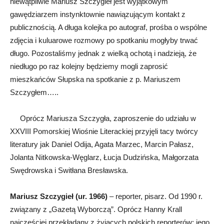
niewątpliwie Mariusz Szczygieł jest wyjątkowym
gawędziarzem instynktownie nawiązującym kontakt z
publicznością. A długa kolejka po autograf, prośba o wspólne
zdjęcia i kuluarowe rozmowy po spotkaniu mogłyby trwać
długo. Pozostaliśmy jednak z wielką ochotą i nadzieją, że
niedługo po raz kolejny będziemy mogli zaprosić
mieszkańców Słupska na spotkanie z p. Mariuszem
Szczygłem…..
Oprócz Mariusza Szczygła, zaproszenie do udziału w
XXVIII Pomorskiej Wiośnie Literackiej przyjęli tacy twórcy
literatury jak Daniel Odija, Agata Marzec, Marcin Pałasz,
Jolanta Nitkowska-Węglarz, Łucja Dudzińska, Małgorzata
Swędrowska i Switłana Bresławska.
Mariusz Szczygieł (ur. 1966)
– reporter, pisarz. Od 1990 r.
związany z „Gazetą Wyborczą”. Oprócz Hanny Krall
najczęściej przekładany z żyjących polskich reporterów; jego