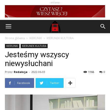
- reklama -
Strona główna
KIERUNKI
KIERUNEK KULTURA
KIERUNKI
KIERUNEK KULTURA
Jesteśmy wszyscy
niewysłuchani
Przez
Redakcja
-
2022-06-03
1166
0
Facebook
Twitter