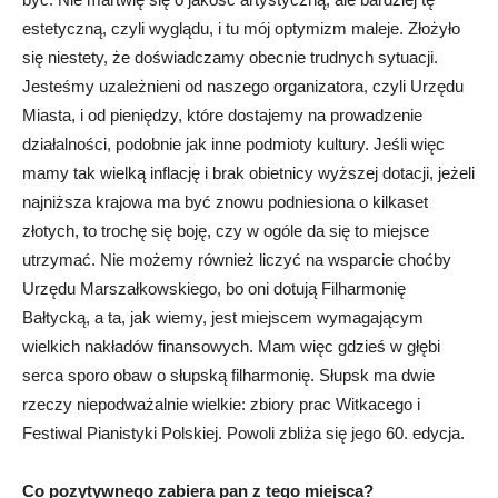
estetyczną, czyli wyglądu, i tu mój optymizm maleje. Złożyło
się niestety, że doświadczamy obecnie trudnych sytuacji.
Jesteśmy uzależnieni od naszego organizatora, czyli Urzędu
Miasta, i od pieniędzy, które dostajemy na prowadzenie
działalności, podobnie jak inne podmioty kultury. Jeśli więc
mamy tak wielką inflację i brak obietnicy wyższej dotacji, jeżeli
najniższa krajowa ma być znowu podniesiona o kilkaset
złotych, to trochę się boję, czy w ogóle da się to miejsce
utrzymać. Nie możemy również liczyć na wsparcie choćby
Urzędu Marszałkowskiego, bo oni dotują Filharmonię
Bałtycką, a ta, jak wiemy, jest miejscem wymagającym
wielkich nakładów finansowych. Mam więc gdzieś w głębi
serca sporo obaw o słupską filharmonię. Słupsk ma dwie
rzeczy niepodważalnie wielkie: zbiory prac Witkacego i
Festiwal Pianistyki Polskiej. Powoli zbliża się jego 60. edycja.
Co pozytywnego zabiera pan z tego miejsca?