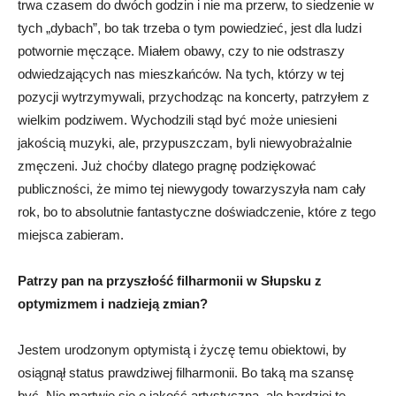
trwa czasem do dwóch godzin i nie ma przerw, to siedzenie w
tych „dybach”, bo tak trzeba o tym powiedzieć, jest dla ludzi
potwornie męczące. Miałem obawy, czy to nie odstraszy
odwiedzających nas mieszkańców. Na tych, którzy w tej
pozycji wytrzymywali, przychodząc na koncerty, patrzyłem z
wielkim podziwem. Wychodzili stąd być może uniesieni
jakością muzyki, ale, przypuszczam, byli niewyobrażalnie
zmęczeni. Już choćby dlatego pragnę podziękować
publiczności, że mimo tej niewygody towarzyszyła nam cały
rok, bo to absolutnie fantastyczne doświadczenie, które z tego
miejsca zabieram.
Patrzy pan na przyszłość filharmonii w Słupsku z
optymizmem i nadzieją zmian?
Jestem urodzonym optymistą i życzę temu obiektowi, by
osiągnął status prawdziwej filharmonii. Bo taką ma szansę
być. Nie martwię się o jakość artystyczną, ale bardziej tę