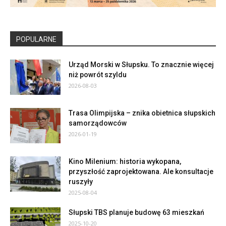
POPULARNE
Urząd Morski w Słupsku. To znacznie więcej
niż powrót szyldu
2026-08-03
Trasa Olimpijska – znika obietnica słupskich
samorządowców
2026-01-19
Kino Milenium: historia wykopana,
przyszłość zaprojektowana. Ale konsultacje
ruszyły
2025-08-04
Słupski TBS planuje budowę 63 mieszkań
2025-10-20