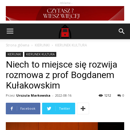
- reklama -
Strona główna
KIERUNKI
KIERUNEK KULTURA
KIERUNKI
KIERUNEK KULTURA
Niech to miejsce się rozwija
rozmowa z prof Bogdanem
Kułakowskim
Przez
Urszula Markowska
-
2022-08-16
1212
0
Facebook
Twitter