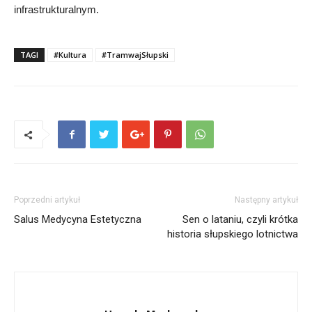
infrastrukturalnym.
TAGI
#Kultura
#TramwajSłupski
Poprzedni artykuł
Następny artykuł
Salus Medycyna Estetyczna
Sen o lataniu, czyli krótka
historia słupskiego lotnictwa