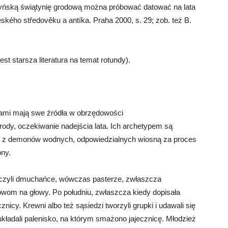
yńską świątynię grodową można próbować datować na lata
kého středověku a antíka. Praha 2000, s. 29; zob. też B.
t starsza literatura na temat rotundy).
ami mają swe źródła w obrzędowości
rody, oczekiwanie nadejścia lata. Ich archetypem są
ię z demonów wodnych, odpowiedzialnych wiosną za proces
ony.
i, czyli dmuchańce, wówczas pasterze, zwłaszcza
krowom na głowy. Po południu, zwłaszcza kiedy dopisała
icy. Krewni albo też sąsiedzi tworzyli grupki i udawali się
układali palenisko, na którym smażono jajecznicę. Młodzież