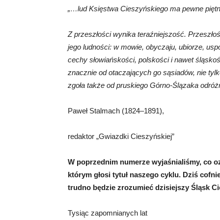
„…lud Księstwa Cieszyńskiego ma pewne pięt
Z przeszłości wynika teraźniejszość. Przeszł
jego ludności: w mowie, obyczaju, ubiorze, us
cechy słowiańskości, polskości i nawet śląsko
znacznie od otaczających go sąsiadów, nie tylk
zgoła także od pruskiego Górno-Ślązaka odróżn
Paweł Stalmach (1824–1891),
redaktor „Gwiazdki Cieszyńskiej”
W poprzednim numerze wyjaśnialiśmy, co oz
którym głosi tytuł naszego cyklu. Dziś cofni
trudno będzie zrozumieć dzisiejszy Śląsk C
Tysiąc zapomnianych lat