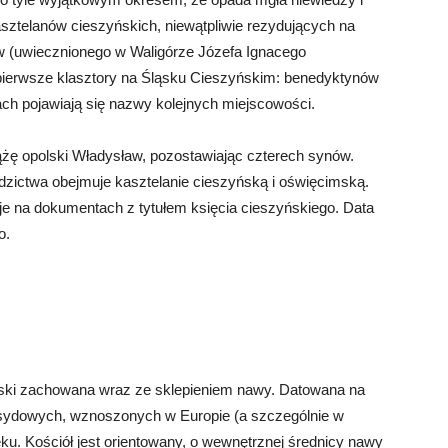
sztelanów cieszyńskich, niewątpliwie rezydujących na
w (uwiecznionego w Waligórze Józefa Ignacego
pierwsze klasztory na Śląsku Cieszyńskim: benedyktynów
ch pojawiają się nazwy kolejnych miejscowości.
ążę opolski Władysław, pozostawiając czterech synów.
edzictwa obejmuje kasztelanie cieszyńską i oświęcimską.
je na dokumentach z tytułem księcia cieszyńskiego. Data
o.
olski zachowana wraz ze sklepieniem nawy. Datowana na
apsydowych, wznoszonych w Europie (a szczególnie w
ieku. Kościół jest orientowany, o wewnętrznej średnicy nawy