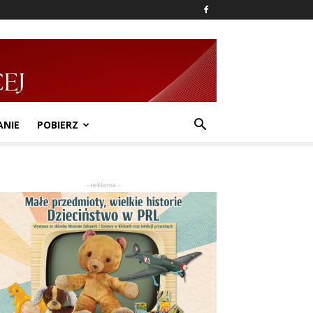
ANIE
POBIERZ
- reklama -