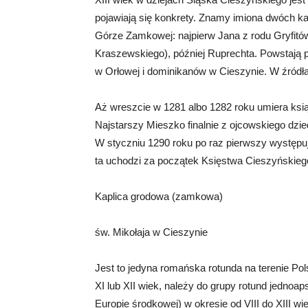
pojawiają się konkrety. Znamy imiona dwóch ka
Górze Zamkowej: najpierw Jana z rodu Gryfitó
Kraszewskiego), później Ruprechta. Powstają 
w Orłowej i dominikanów w Cieszynie. W źródła
Aż wreszcie w 1281 albo 1282 roku umiera ksi
Najstarszy Mieszko finalnie z ojcowskiego dzi
W styczniu 1290 roku po raz pierwszy występu
ta uchodzi za początek Księstwa Cieszyńskieg
Kaplica grodowa (zamkowa)
św. Mikołaja w Cieszynie
Jest to jedyna romańska rotunda na terenie P
XI lub XII wiek, należy do grupy rotund jedno
Europie środkowej) w okresie od VIII do XIII w