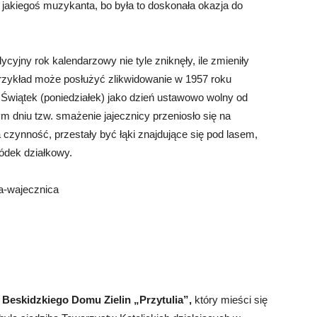
 jakiegoś muzykanta, bo była to doskonała okazja do
ycyjny rok kalendarzowy nie tyle zniknęły, ile zmieniły
przykład może posłużyć zlikwidowanie w 1957 roku
 Świątek (poniedziałek) jako dzień ustawowo wolny od
m dniu tzw. smażenie jajecznicy przeniosło się na
 czynność, przestały być łąki znajdujące się pod lasem,
ódek działkowy.
na-wajecznica
d
Beskidzkiego Domu Zielin „Przytulia”,
który mieści się