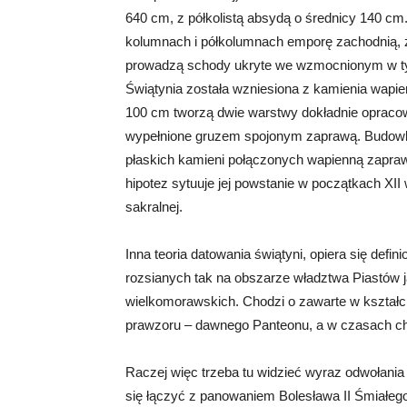
640 cm, z półkolistą absydą o średnicy 140 cm
kolumnach i półkolumnach emporę zachodnią, 
prowadzą schody ukryte we wzmocnionym w t
Świątynia została wzniesiona z kamienia wapi
100 cm tworzą dwie warstwy dokładnie opraco
wypełnione gruzem spojonym zaprawą. Budowlę
płaskich kamieni połączonych wapienną zapraw
hipotez sytuuje jej powstanie w początkach XII 
sakralnej.
Inna teoria datowania świątyni, opiera się def
rozsianych tak na obszarze władztwa Piastów j
wielkomorawskich. Chodzi o zawarte w kształc
prawzoru – dawnego Panteonu, a w czasach ch
Raczej więc trzeba tu widzieć wyraz odwołania
się łączyć z panowaniem Bolesława II Śmiałego