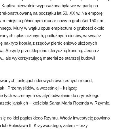
. Kaplica pierwotnie wyposażona była we wspartą na
zrekonstruowaną na początku lat 50. XX w. Na emporę
ym miejscu północnym murze nawy o grubości 150 cm.
ennego. Mury w wątku opus emplectum o grubości około
wanych spłaszczonych, podłużnych ciosów, wewnątrz
 nakryto kopułą z rzędów pierścieniowo ułożonych
ą. Absydę przesklepiono sferyczną konchą. Jedna z
w., ale wykorzystującą materiał ze starszej budowli
iniowanych funkcjach ideowych ówczesnych rotund,
ak i Przemyślidów, a wcześniej – książąt
ie tych wczesnych świątyń odwołanie do rzymskiego
rześcijańskich – kościoła Santa Maria Rotonda w Rzymie.
 się do idei papieskiego Rzymu. Wtedy inwestycję powinno
 lub Bolesława III Krzywoustego, zatem – przy