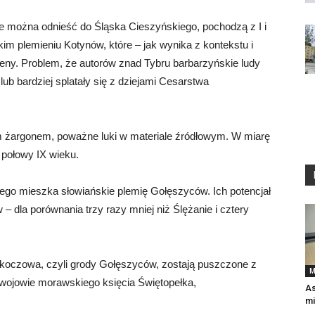
re można odnieść do Śląska Cieszyńskiego, pochodzą z I i
im plemieniu Kotynów, które – jak wynika z kontekstu i
eny. Problem, że autorów znad Tybru barbarzyńskie ludy
 lub bardziej splatały się z dziejami Cesarstwa
m żargonem, poważne luki w materiale źródłowym. W miarę
 połowy IX wieku.
ego mieszka słowiańskie plemię Gołęszyców. Ich potencjał
 – dla porównania trzy razy mniej niż Ślężanie i cztery
Skoczowa, czyli grody Gołęszyców, zostają puszczone z
M
wojowie morawskiego księcia Świętopełka,
As
mi