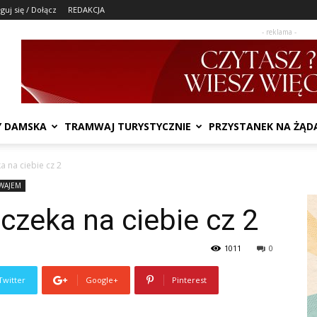
guj się / Dołącz
REDAKCJA
- reklama -
Y DAMSKA
TRAMWAJ TURYSTYCZNIE
PRZYSTANEK NA ŻĄD
a na ciebie cz 2
WAJEM
 czeka na ciebie cz 2
1011
0
Twitter
Google+
Pinterest