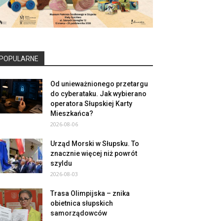
POPULARNE
Od unieważnionego przetargu
do cyberataku. Jak wybierano
operatora Słupskiej Karty
Mieszkańca?
2026-08-06
Urząd Morski w Słupsku. To
znacznie więcej niż powrót
szyldu
2026-08-03
Trasa Olimpijska – znika
obietnica słupskich
samorządowców