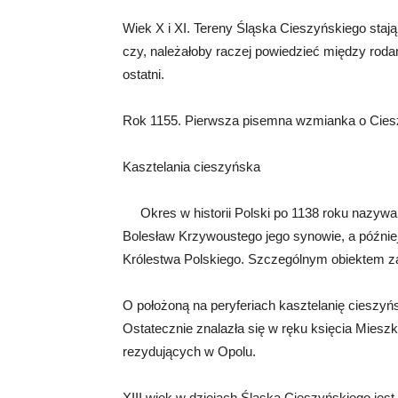
Wiek X i XI. Tereny Śląska Cieszyńskiego staj
czy, należałoby raczej powiedzieć między roda
ostatni.
Rok 1155. Pierwsza pisemna wzmianka o Cies
Kasztelania cieszyńska
Okres w historii Polski po 1138 roku nazywa s
Bolesław Krzywoustego jego synowie, a później
Królestwa Polskiego. Szczególnym obiektem za
O położoną na peryferiach kasztelanię cieszyńs
Ostatecznie znalazła się w ręku księcia Miesz
rezydujących w Opolu.
XIII wiek w dziejach Śląska Cieszyńskiego jes