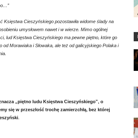
no…”
ość Księstwa Cieszyńskiego pozostawiła widome ślady na
posobieniu umysłowem nawet i w wierze. Mimo ogólnej
ści, lud Księstwa Cieszyńskiego ma pewne piętno, które go
o od Morawiaka i Słowaka, ale też od galicyjskiego Polaka i
ia.
nacza „piętno ludu Księstwa Cieszyńskiego”, o
emy się w przeszłość trochę zamierzchłą, bez której
ieszyński
.