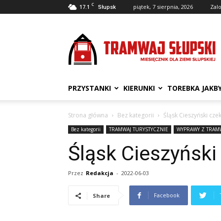
C
17.1
piątek, 7 sierpnia, 2026
Zalo
Słupsk
Tramwaj
Słupski
PRZYSTANKI
KIERUNKI
TOREBKA JAKB
Strona główna
Bez kategorii
Śląsk Cieszyński czek
Bez kategorii
TRAMWAJ TURYSTYCZNIE
WYPRAWY Z TRAM
Śląsk Cieszyński
Przez
Redakcja
-
2022-06-03
Facebook
Share