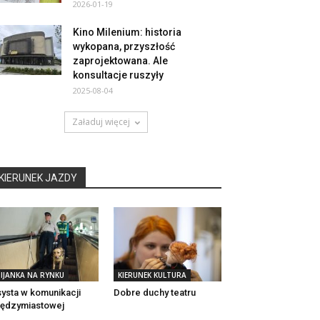
2026-01-19
Kino Milenium: historia
wykopana, przyszłość
zaprojektowana. Ale
konsultacje ruszyły
2025-08-04
Załaduj więcej
KIERUNEK JAZDY
IJANKA NA RYNKU
KIERUNEK KULTURA
ysta w komunikacji
Dobre duchy teatru
ędzymiastowej