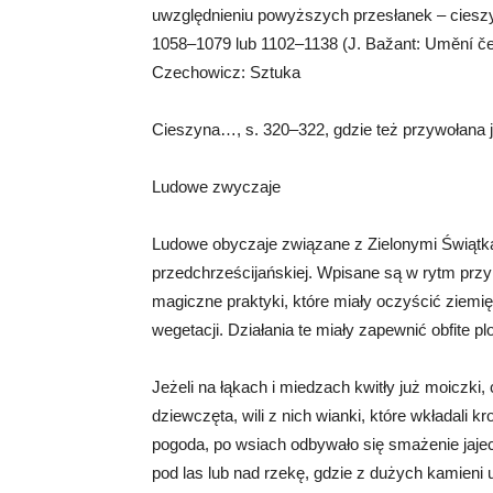
uwzględnieniu powyższych przesłanek – ciesz
1058–1079 lub 1102–1138 (J. Bažant: Umění čes
Czechowicz: Sztuka
Cieszyna…, s. 320–322, gdzie też przywołana jes
Ludowe zwyczaje
Ludowe obyczaje związane z Zielonymi Świątk
przedchrześcijańskiej. Wpisane są w rytm przy
magiczne praktyki, które miały oczyścić ziem
wegetacji. Działania te miały zapewnić obfite pl
Jeżeli na łąkach i miedzach kwitły już moiczk
dziewczęta, wili z nich wianki, które wkładali 
pogoda, po wsiach odbywało się smażenie jajeczn
pod las lub nad rzekę, gdzie z dużych kamieni 