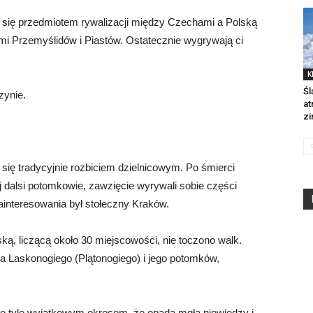
ą się przedmiotem rywalizacji między Czechami a Polską
mi Przemyślidów i Piastów. Ostatecznie wygrywają ci
K
Śl
zynie.
at
zi
ię tradycyjnie rozbiciem dzielnicowym. Po śmierci
 dalsi potomkowie, zawzięcie wyrywali sobie części
interesowania był stołeczny Kraków.
ką, liczącą około 30 miejscowości, nie toczono walk.
ka Laskonogiego (Plątonogiego) i jego potomków,
t o tyle wyjątkowym okresem, że opada mgła niewiedzy i