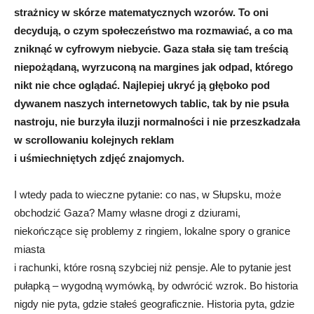
strażnicy w skórze matematycznych wzorów. To oni
decydują, o czym społeczeństwo ma rozmawiać, a co ma
zniknąć w cyfrowym niebycie. Gaza stała się tam treścią
niepożądaną, wyrzuconą na margines jak odpad, którego
nikt nie chce oglądać. Najlepiej ukryć ją głęboko pod
dywanem naszych internetowych tablic, tak by nie psuła
nastroju, nie burzyła iluzji normalności i nie przeszkadzała
w scrollowaniu kolejnych reklam
i uśmiechniętych zdjęć znajomych.
I wtedy pada to wieczne pytanie: co nas, w Słupsku, może
obchodzić Gaza? Mamy własne drogi z dziurami,
niekończące się problemy z ringiem, lokalne spory o granice
miasta
i rachunki, które rosną szybciej niż pensje. Ale to pytanie jest
pułapką – wygodną wymówką, by odwrócić wzrok. Bo historia
nigdy nie pyta, gdzie stałeś geograficznie. Historia pyta, gdzie