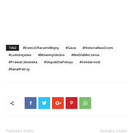
TAGI
#DzieciOfiaramiWojny
#Gaza
#HistoriaNasOceni
#Ludobójstwo
#MówimyGłośno
#NieDlaMilczenia
#PrawaCzłowieka
#SłupskDlaPokoju
#Solidarność
#ŚwiatPatrzy
Poprzedni artykuł
Następny artykuł