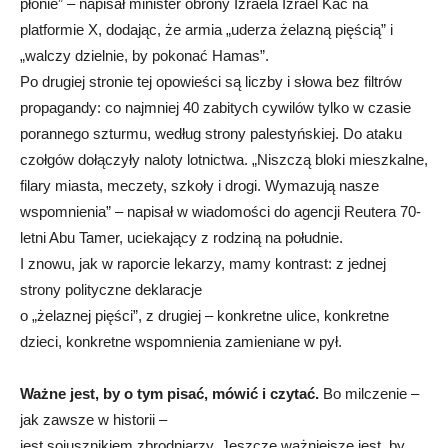
płonie” – napisał minister obrony Izraela Izrael Kac na
platformie X, dodając, że armia „uderza żelazną pięścią” i
„walczy dzielnie, by pokonać Hamas”.
Po drugiej stronie tej opowieści są liczby i słowa bez filtrów
propagandy: co najmniej 40 zabitych cywilów tylko w czasie
porannego szturmu, według strony palestyńskiej. Do ataku
czołgów dołączyły naloty lotnictwa. „Niszczą bloki mieszkalne,
filary miasta, meczety, szkoły i drogi. Wymazują nasze
wspomnienia” – napisał w wiadomości do agencji Reutera 70-
letni Abu Tamer, uciekający z rodziną na południe.
I znowu, jak w raporcie lekarzy, mamy kontrast: z jednej
strony polityczne deklaracje
o „żelaznej pięści”, z drugiej – konkretne ulice, konkretne
dzieci, konkretne wspomnienia zamieniane w pył.
Ważne jest, by o tym pisać, mówić i czytać.
Bo milczenie –
jak zawsze w historii –
jest sojusznikiem zbrodniarzy. Jeszcze ważniejsze jest, by