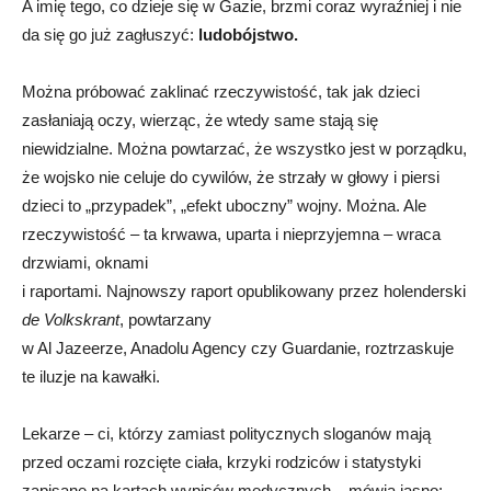
A imię tego, co dzieje się w Gazie, brzmi coraz wyraźniej i nie
da się go już zagłuszyć:
ludobójstwo
.
Można próbować zaklinać rzeczywistość, tak jak dzieci
zasłaniają oczy, wierząc, że wtedy same stają się
niewidzialne. Można powtarzać, że wszystko jest w porządku,
że wojsko nie celuje do cywilów, że strzały w głowy i piersi
dzieci to „przypadek”, „efekt uboczny” wojny. Można. Ale
rzeczywistość – ta krwawa, uparta i nieprzyjemna – wraca
drzwiami, oknami
i raportami. Najnowszy raport opublikowany przez holenderski
de Volkskrant
, powtarzany
w Al Jazeerze, Anadolu Agency czy Guardanie, roztrzaskuje
te iluzje na kawałki.
Lekarze – ci, którzy zamiast politycznych sloganów mają
przed oczami rozcięte ciała, krzyki rodziców i statystyki
zapisane na kartach wypisów medycznych – mówią jasno: