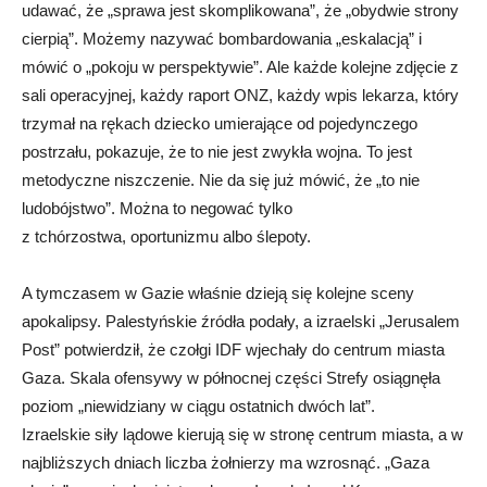
udawać, że „sprawa jest skomplikowana”, że „obydwie strony
cierpią”. Możemy nazywać bombardowania „eskalacją” i
mówić o „pokoju w perspektywie”. Ale każde kolejne zdjęcie z
sali operacyjnej, każdy raport ONZ, każdy wpis lekarza, który
trzymał na rękach dziecko umierające od pojedynczego
postrzału, pokazuje, że to nie jest zwykła wojna. To jest
metodyczne niszczenie. Nie da się już mówić, że „to nie
ludobójstwo”. Można to negować tylko
z tchórzostwa, oportunizmu albo ślepoty.
A tymczasem w Gazie właśnie dzieją się kolejne sceny
apokalipsy. Palestyńskie źródła podały, a izraelski „Jerusalem
Post” potwierdził, że czołgi IDF wjechały do centrum miasta
Gaza. Skala ofensywy w północnej części Strefy osiągnęła
poziom „niewidziany w ciągu ostatnich dwóch lat”.
Izraelskie siły lądowe kierują się w stronę centrum miasta, a w
najbliższych dniach liczba żołnierzy ma wzrosnąć. „Gaza