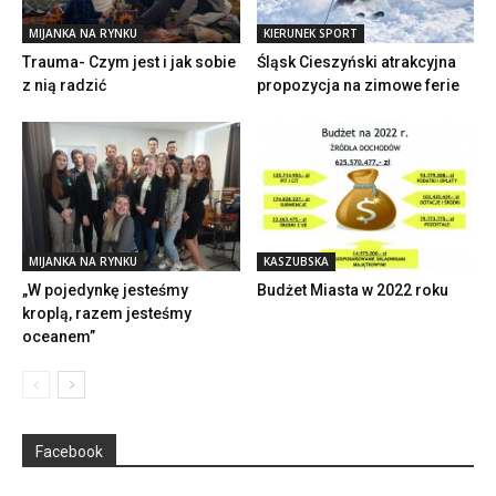
MIJANKA NA RYNKU
KIERUNEK SPORT
Trauma- Czym jest i jak sobie
Śląsk Cieszyński atrakcyjna
z nią radzić
propozycja na zimowe ferie
MIJANKA NA RYNKU
KASZUBSKA
„W pojedynkę jesteśmy
Budżet Miasta w 2022 roku
kroplą, razem jesteśmy
oceanem”
Facebook