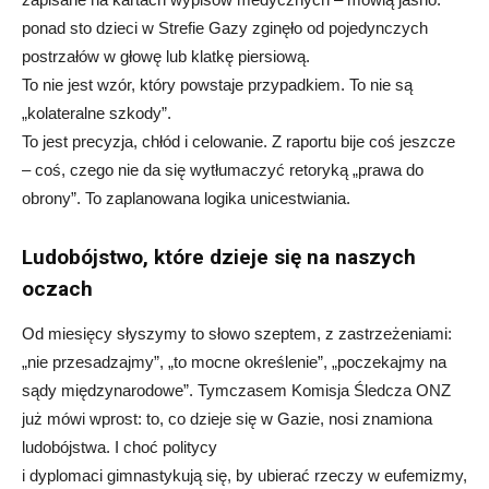
ponad sto dzieci w Strefie Gazy zginęło od pojedynczych
postrzałów w głowę lub klatkę piersiową.
To nie jest wzór, który powstaje przypadkiem. To nie są
„kolateralne szkody”.
To jest precyzja, chłód i celowanie. Z raportu bije coś jeszcze
– coś, czego nie da się wytłumaczyć retoryką „prawa do
obrony”. To zaplanowana logika unicestwiania.
Ludobójstwo, które dzieje się na naszych
oczach
Od miesięcy słyszymy to słowo szeptem, z zastrzeżeniami:
„nie przesadzajmy”, „to mocne określenie”, „poczekajmy na
sądy międzynarodowe”. Tymczasem Komisja Śledcza ONZ
już mówi wprost: to, co dzieje się w Gazie, nosi znamiona
ludobójstwa. I choć politycy
i dyplomaci gimnastykują się, by ubierać rzeczy w eufemizmy,