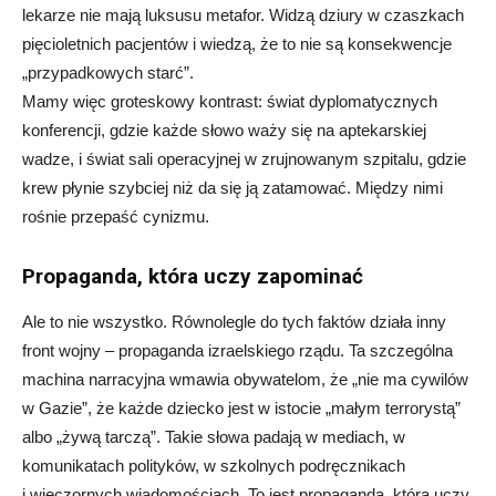
lekarze nie mają luksusu metafor. Widzą dziury w czaszkach
pięcioletnich pacjentów i wiedzą, że to nie są konsekwencje
„przypadkowych starć”.
Mamy więc groteskowy kontrast: świat dyplomatycznych
konferencji, gdzie każde słowo waży się na aptekarskiej
wadze, i świat sali operacyjnej w zrujnowanym szpitalu, gdzie
krew płynie szybciej niż da się ją zatamować. Między nimi
rośnie przepaść cynizmu.
Propaganda, która uczy zapominać
Ale to nie wszystko. Równolegle do tych faktów działa inny
front wojny – propaganda izraelskiego rządu. Ta szczególna
machina narracyjna wmawia obywatelom, że „nie ma cywilów
w Gazie”, że każde dziecko jest w istocie „małym terrorystą”
albo „żywą tarczą”. Takie słowa padają w mediach, w
komunikatach polityków, w szkolnych podręcznikach
i wieczornych wiadomościach. To jest propaganda, która uczy