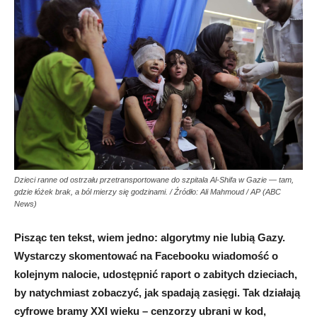
Dzieci ranne od ostrzału przetransportowane do szpitala Al-Shifa w Gazie — tam,
gdzie łóżek brak, a ból mierzy się godzinami. / Źródło: Ali Mahmoud / AP (ABC
News)
Pisząc ten tekst, wiem jedno:
algorytmy nie lubią Gazy
.
Wystarczy skomentować na Facebooku wiadomość o
kolejnym nalocie, udostępnić raport o zabitych dzieciach,
by natychmiast zobaczyć, jak spadają zasięgi. Tak działają
cyfrowe bramy XXI wieku
– cenzorzy ubrani w kod,