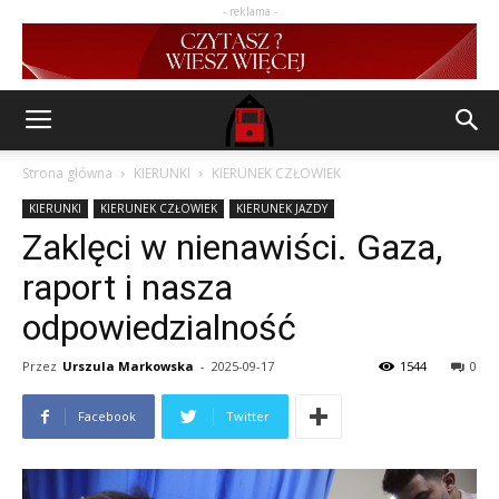
- reklama -
Strona główna
KIERUNKI
KIERUNEK CZŁOWIEK
KIERUNKI
KIERUNEK CZŁOWIEK
KIERUNEK JAZDY
Zaklęci w nienawiści. Gaza,
raport i nasza
odpowiedzialność
Przez
Urszula Markowska
-
2025-09-17
1544
0
Facebook
Twitter