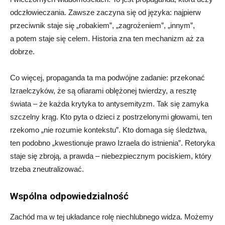
odczłowieczania. Zawsze zaczyna się od języka: najpierw
przeciwnik staje się „robakiem”, „zagrożeniem”, „innym”,
a potem staje się celem. Historia zna ten mechanizm aż za
dobrze.
Co więcej, propaganda ta ma podwójne zadanie: przekonać
Izraelczyków, że są ofiarami oblężonej twierdzy, a resztę
świata – że każda krytyka to antysemityzm. Tak się zamyka
szczelny krąg. Kto pyta o dzieci z postrzelonymi głowami, ten
rzekomo „nie rozumie kontekstu”. Kto domaga się śledztwa,
ten podobno „kwestionuje prawo Izraela do istnienia”. Retoryka
staje się zbroją, a prawda – niebezpiecznym pociskiem, który
trzeba zneutralizować.
Wspólna odpowiedzialność
Zachód ma w tej układance rolę niechlubnego widza. Możemy