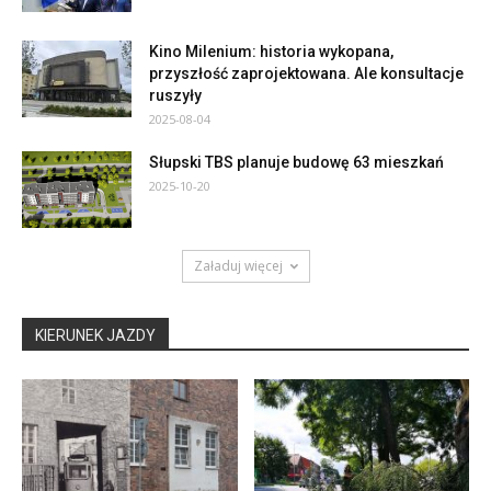
Kino Milenium: historia wykopana,
przyszłość zaprojektowana. Ale konsultacje
ruszyły
2025-08-04
Słupski TBS planuje budowę 63 mieszkań
2025-10-20
Załaduj więcej
KIERUNEK JAZDY