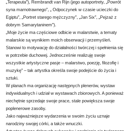
„Terapeuta”), Rembrandt van Rijn (jego autoportrety, „Powrót
syna marnotrawnego”, „ Odpoczynek w czasie ucieczki do
Egiptu”, „Portret starego mężczyzny”, „Jan Six”, „Pejzaż z
dobrym Samarytaninem”).
„Moje życie ma częściowe odbicie w malarstwie, a tematy
malarskie są wynikiem moich obserwacji i przemyśleń.
Stanowi to motywację do działalności twórczej i spełnienia się
w potrzebie duchowej. Jednocześnie realizuję swoje
wszystkie artystyczne pasje – malarstwo, poezję, filozofię i
muzykę” – tak artystka określa swoje podejście do życia i
sztuki.
W planach ma organizację następnych plenerów, wystaw
indywidualnych i udział w wystawach zbiorowych. A ponieważ
niechętnie sprzedaje swoje prace, stale powiększa swoje
poplenerowe zasoby.
Jako najważniejsze wydarzenia w swoim życiu uznaje
narodziny swojej córki, a także wnuczki.