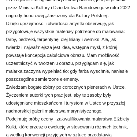
przez Ministra Kultury i Dziedzictwa Narodowego w roku 2022
nagrody honorowej „Zasłużony dla Kultury Polskiej”.
Dzięki uprzejmości i otwartości artystki obserwuję, jak
przygotowuje wszystkie materiały potrzebne do malowania:
farby, pędzelki, terpentynę, olej lniany i werniks. Ale, jak
twierdzi, najważniejsza jest idea, wstępna myśl, z której
powstaje koncepcja całościowa obrazu. Mam możliwość
uczestniczyć w tworzeniu obrazu, przyglądam się, jak
malarka zaczyna wypełniać tło; gdy farba wyschnie, naniesie
poszczególne zamierzone elementy.
Zwiedzam bogate zbiory po corocznych plenerach w Ustce.
Życzeniem autorki tych prac jest, aby te zasoby były
udostępniane mieszkańcom i turystom w Ustce w przyszłej
nadmorskiej galerii malarstwa marynistycznego.
Podejmuję próbę oceny i zakwalifikowania malarstwa Elżbiety
Kulki, które przeszło ewolucję w stosowaniu różnych technik,
a według konwencji przyjętych w sztuce przedstawia