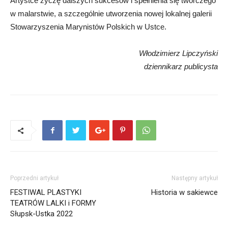
Artystce życzę dalszych sukcesów i spełnienia się twórczego
w malarstwie, a szczególnie utworzenia nowej lokalnej galerii
Stowarzyszenia Marynistów Polskich w Ustce.
Włodzimierz Lipczyński
dziennikarz publicysta
Poprzedni artykuł
Następny artykuł
FESTIWAL PLASTYKI
Historia w sakiewce
TEATRÓW LALKI i FORMY
Słupsk-Ustka 2022