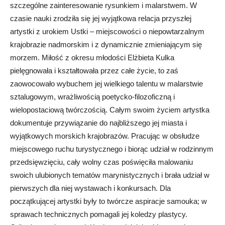
szczególne zainteresowanie rysunkiem i malarstwem. W
czasie nauki zrodziła się jej wyjątkowa relacja przyszłej
artystki z urokiem Ustki – miejscowości o niepowtarzalnym
krajobrazie nadmorskim i z dynamicznie zmieniającym się
morzem. Miłość z okresu młodości Elżbieta Kulka
pielęgnowała i kształtowała przez całe życie, to zaś
zaowocowało wybuchem jej wielkiego talentu w malarstwie
sztalugowym, wrażliwością poetycko-filozoficzną i
wielopostaciową twórczością. Całym swoim życiem artystka
dokumentuje przywiązanie do najbliższego jej miasta i
wyjątkowych morskich krajobrazów. Pracując w obsłudze
miejscowego ruchu turystycznego i biorąc udział w rodzinnym
przedsięwzięciu, cały wolny czas poświęciła malowaniu
swoich ulubionych tematów marynistycznych i brała udział w
pierwszych dla niej wystawach i konkursach. Dla
początkującej artystki były to twórcze aspiracje samouka; w
sprawach technicznych pomagali jej koledzy plastycy.