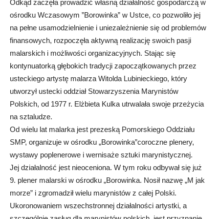
Odkąd zaczęła prowadzić własną działalność gospodarczą w
ośrodku Wczasowym ”Borowinka” w Ustce, co pozwoliło jej
na pełne usamodzielnienie i uniezależnienie się od problemów
finansowych, rozpoczęła aktywną realizację swoich pasji
malarskich i możliwości organizacyjnych. Stając się
kontynuatorką głębokich tradycji zapoczątkowanych przez
usteckiego artystę malarza Witolda Lubinieckiego, który
utworzył ustecki oddział Stowarzyszenia Marynistów
Polskich, od 1977 r. Elżbieta Kulka utrwalała swoje przeżycia
na sztaludze.
Od wielu lat malarka jest prezeską Pomorskiego Oddziału
SMP, organizuje w ośrodku „Borowinka”coroczne plenery,
wystawy poplenerowe i wernisaże sztuki marynistycznej.
Jej działalność jest nieoceniona. W tym roku odbywał się już
9. plener malarski w ośrodku „Borowinka. Nosił nazwę „M jak
morze” i zgromadził wielu marynistów z całej Polski.
Ukoronowaniem wszechstronnej działalności artystki, a
szczególnie zasług dla marynistów polskich, jest przyznanie