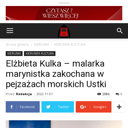
- reklama -
Strona główna
KIERUNKI
KIERUNEK KULTURA
KIERUNKI
KIERUNEK KULTURA
Elżbieta Kulka – malarka
marynistka zakochana w
pejzażach morskich Ustki
Przez
Redakcja
-
2022-11-07
2086
0
Facebook
Twitter
Google+