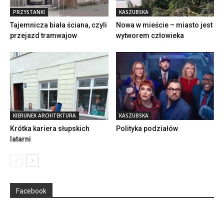
PRZYSTANKI
KASZUBSKA
Tajemnicza biała ściana, czyli
Nowa w mieście – miasto jest
przejazd tramwajow
wytworem człowieka
KIERUNEK ARCHITEKTURA
KASZUBSKA
Krótka kariera słupskich
Polityka podziałów
latarni
Facebook