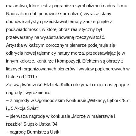
malarstwo, które jest z pogranicza symbolizmu i nadrealizmu.
Nadrealizm (lub poprawnie surrealizm) wyrażał stany
duchowe artysty i przedstawiał tematy zaczerpnięte z
podświadomości, w której obraz realistyczny był
przetwarzany na wyabstrahowaną rzeczywistość.
Artystka w każdym corocznym plenerze podejmuje się
odkrycia nowej tajemnicy natury morza, przedstawiając je w
innym kolorze, konturze i kompozycji. Efektem są obrazy z
licznych organizowanych plenerów i wystaw poplenerowych w
Ustce od 2011 r.
Za swą twórczość Elżbieta Kulka otrzymała m.in. następujące
nagrody i wyróżnienia:
– 2 nagrody w Ogólnopolskim Konkursie „Witkacy, Lębork ’85”
i „ 9 Akcja Świat”
– pierwszą nagrodę w konkursie „Morze w malarstwie i
rzeźbie” Słupsk-Ustka ’94
– nagrodę Burmistrza Ustki