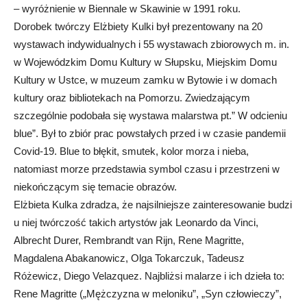
– wyróżnienie w Biennale w Skawinie w 1991 roku.
Dorobek twórczy Elżbiety Kulki był prezentowany na 20
wystawach indywidualnych i 55 wystawach zbiorowych m. in.
w Wojewódzkim Domu Kultury w Słupsku, Miejskim Domu
Kultury w Ustce, w muzeum zamku w Bytowie i w domach
kultury oraz bibliotekach na Pomorzu. Zwiedzającym
szczególnie podobała się wystawa malarstwa pt.” W odcieniu
blue”. Był to zbiór prac powstałych przed i w czasie pandemii
Covid-19. Blue to błękit, smutek, kolor morza i nieba,
natomiast morze przedstawia symbol czasu i przestrzeni w
niekończącym się temacie obrazów.
Elżbieta Kulka zdradza, że najsilniejsze zainteresowanie budzi
u niej twórczość takich artystów jak Leonardo da Vinci,
Albrecht Durer, Rembrandt van Rijn, Rene Magritte,
Magdalena Abakanowicz, Olga Tokarczuk, Tadeusz
Różewicz, Diego Velazquez. Najbliżsi malarze i ich dzieła to:
Rene Magritte („Mężczyzna w meloniku”, „Syn człowieczy”,