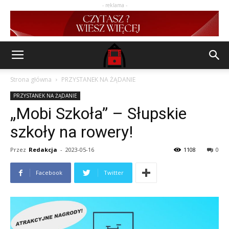
- reklama -
Strona główna
PRZYSTANEK NA ŻĄDANIE
PRZYSTANEK NA ŻĄDANIE
„Mobi Szkoła” – Słupskie
szkoły na rowery!
Przez
Redakcja
-
2023-05-16
1108
0
Facebook
Twitter