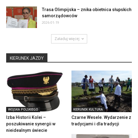
Trasa Olimpijska – znika obietnica słupskich
samorządowców
2026-01-19
Załaduj więcej
KIERUNEK JAZDY
WOJSKA POLSKIEGO
KIERUNEK KULTURA
Izba Historii Kolei –
Czarne Wesele. Wydarzenie z
poszukiwanie synergii w
tradycjami i dla tradycji
nieidealnym świecie