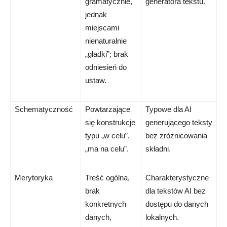
gramatycznie,
generatora tekstu.
jednak
miejscami
nienaturalnie
„gładki”; brak
odniesień do
ustaw.
Schematyczność
Powtarzające
Typowe dla AI
się konstrukcje
generującego teksty
typu „w celu”,
bez zróżnicowania
„ma na celu”.
składni.
Merytoryka
Treść ogólna,
Charakterystyczne
brak
dla tekstów AI bez
konkretnych
dostępu do danych
danych,
lokalnych.