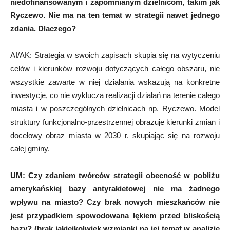
niedofinansowanym i zapomnianym dzielnicom, takim jak
Ryczewo. Nie ma na ten temat w strategii nawet jednego
zdania. Dlaczego?
AI/AK: Strategia w swoich zapisach skupia się na wytyczeniu
celów i kierunków rozwoju dotyczących całego obszaru, nie
wszystkie zawarte w niej działania wskazują na konkretne
inwestycje, co nie wyklucza realizacji działań na terenie całego
miasta i w poszczególnych dzielnicach np. Ryczewo. Model
struktury funkcjonalno-przestrzennej obrazuje kierunki zmian i
docelowy obraz miasta w 2030 r. skupiając się na rozwoju
całej gminy.
UM:
Czy zdaniem twórców strategii obecność w pobliżu
amerykańskiej bazy antyrakietowej nie ma żadnego
wpływu na miasto? Czy brak nowych mieszkańców nie
jest przypadkiem spowodowana lękiem przed bliskością
bazy? (brak jakiejkolwiek wzmianki na jej temat w analizie