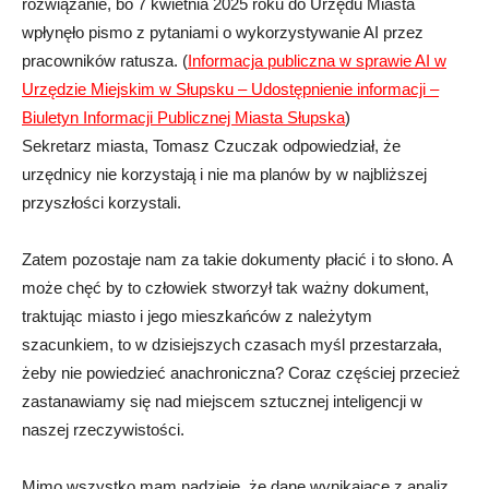
rozwiązanie, bo 7 kwietnia 2025 roku do Urzędu Miasta
wpłynęło pismo z pytaniami o wykorzystywanie AI przez
pracowników ratusza. (
Informacja publiczna w sprawie AI w
Urzędzie Miejskim w Słupsku – Udostępnienie informacji –
Biuletyn Informacji Publicznej Miasta Słupska
)
Sekretarz miasta, Tomasz Czuczak odpowiedział, że
urzędnicy nie korzystają i nie ma planów by w najbliższej
przyszłości korzystali.
Zatem pozostaje nam za takie dokumenty płacić i to słono. A
może chęć by to człowiek stworzył tak ważny dokument,
traktując miasto i jego mieszkańców z należytym
szacunkiem, to w dzisiejszych czasach myśl przestarzała,
żeby nie powiedzieć anachroniczna? Coraz częściej przecież
zastanawiamy się nad miejscem sztucznej inteligencji w
naszej rzeczywistości.
Mimo wszystko mam nadzieję, że dane wynikające z analiz,