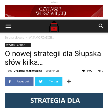
- reklama -
Strona główna
W SAMORZĄDZIE...
W SAMORZĄDZIE...
O nowej strategii dla Słupska
słów kilka…
Przez
Urszula Markowska
-
2025-04-28
1497
0
Facebook
Twitter