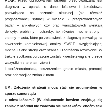
AI/AK:
Przed opracowaniem strategii przeprowadzana jest
diagnoza w oparciu o dane ilościowe i jakościowe,
pozwalająca na poznanie aktualnej (ale również
prognozowanej) sytuacji w mieście. Z przeprowadzanych
badań – ankietowych czy prac warsztatowych wynikają
deficyty, problemy i potrzeby, jak również mocne strony i
zasoby miasta, które po zestawieniu z diagnozą pozwalają na
stworzenie kompleksowej analizy SWOT uwzględniającej
mocne i słabe strony oraz szanse i zagrożenia rozwojowe. W
trakcie spotkania poruszone zostały kwestie związane przede
wszystkim z terenami zieleni
i bioróżnorodnością, poszerzeniem granic miasta, promocji
oraz adaptacji do zmian klimatu.
UM:
Założenia strategii mogą stać się argumentem w
sporze samorządu
z mieszkańcami? (W dokumencie bowiem znajdują się
zapisy, z którymi nie zgadzają się mieszkańcy, choćby taki