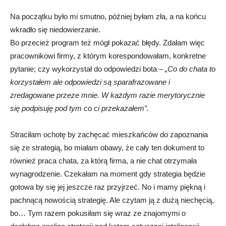
Na początku było mi smutno, później byłam zła, a na końcu
wkradło się niedowierzanie.
Bo przecież program też mógł pokazać błędy. Zdałam więc
pracownikowi firmy, z którym korespondowałam, konkretne
pytanie; czy wykorzystał do odpowiedzi bota –
„
C
o do chata to
korzystałem ale odpowiedzi są sparafrazowane i
zredagowane przeze mnie. W każdym razie merytorycznie
się podpisuję pod tym co ci przekazałem”.
Straciłam ochotę by zachęcać mieszkańców do zapoznania
się ze strategią, bo miałam obawy, że cały ten dokument to
również praca chata, za którą firma, a nie chat otrzymała
wynagrodzenie. Czekałam na moment gdy strategia będzie
gotowa by się jej jeszcze raz przyjrzeć. No i mamy piękną i
pachnącą nowością strategię. Ale czytam ją z dużą niechęcią,
bo… Tym razem pokusiłam się wraz ze znajomymi o