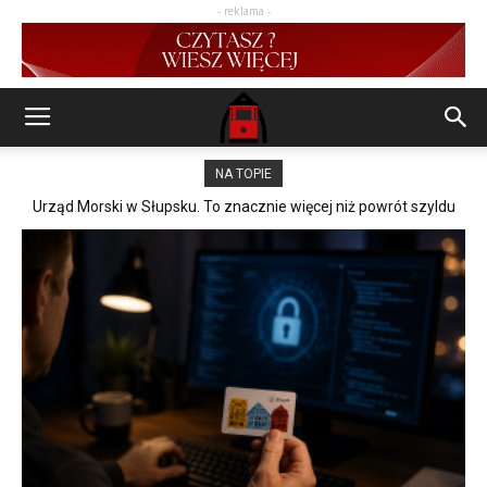
- reklama -
NA TOPIE
Urząd Morski w Słupsku. To znacznie więcej niż powrót szyldu
Popołudnie przed Zamkiem. Śladami księżnej Erdmuty