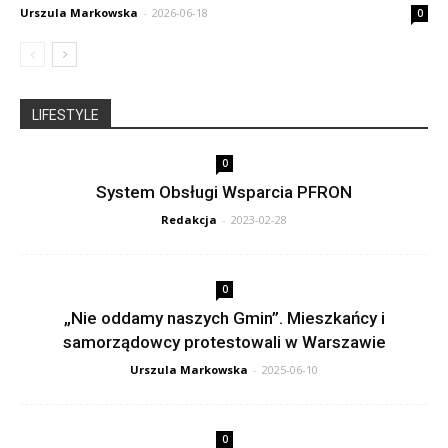
Urszula Markowska
-
2026-06-18
0
LIFESTYLE
0
System Obsługi Wsparcia PFRON
Redakcja
-
2023-02-28
0
„Nie oddamy naszych Gmin”. Mieszkańcy i
samorządowcy protestowali w Warszawie
Urszula Markowska
-
2025-06-10
0