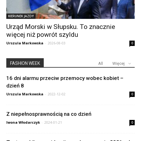
KIERUNEK JAZDY
Urząd Morski w Słupsku. To znacznie
więcej niż powrót szyldu
Urszula Markowska
-
2026-08-03
0
FASHION WEEK
All
Więcej
16 dni alarmu przeciw przemocy wobec kobiet –
dzień 8
Urszula Markowska
-
2022-12-02
0
Z niepełnosprawnością na co dzień
Iwona Włodarczyk
-
2024-01-21
0