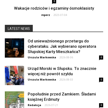
0
Wakacje rodziców i egzaminy ósmoklasisty
mperz
-
2023-07-04
LATEST NEWS
Od unieważnionego przetargu do
cyberataku. Jak wybierano operatora
Słupskiej Karty Mieszkańca?
Urszula Markowska
-
2026-08-06
0
Urząd Morski w Słupsku. To znacznie
więcej niż powrót szyldu
Urszula Markowska
-
2026-08-03
0
Popołudnie przed Zamkiem. Śladami
księżnej Erdmuty
Redakcja
-
2026-07-21
0