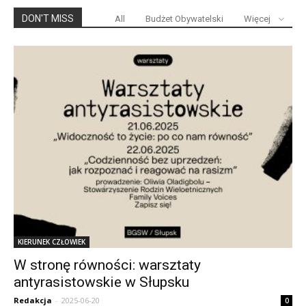
DON'T MISS
All
Budżet Obywatelski
Więcej
KIERUNEK CZŁOWIEK
W stronę równości: warsztaty
antyrasistowskie w Słupsku
Redakcja
-
2025-06-20
0