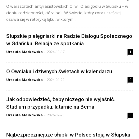
O warsztatach antyrasistowskich Oliwii Oladigbolu w Słupsku – w
cieniu codzienności, która boli. W świecie, który coraz częściej
osuwa się w retorykę lęku, w którym...
Słupskie pielęgniarki na Radzie Dialogu Społecznego
w Gdańsku. Relacja ze spotkania
Urszula Markowska
-
2024-10-17
1
O Owsiaku i dziwnych świętach w kalendarzu
Urszula Markowska
-
2024-01-29
0
Jak odpowiedzieć, żeby niczego nie wyjaśnić.
Studium przypadku: latarnie na Bema
Urszula Markowska
-
2026-02-20
0
Najbezpieczniejsze słupki w Polsce stoją w Słupsku