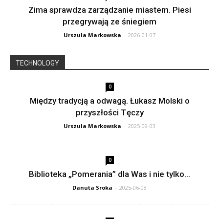
Zima sprawdza zarządzanie miastem. Piesi
przegrywają ze śniegiem
Urszula Markowska
-
2026-01-07
TECHNOLOGY
0
Między tradycją a odwagą. Łukasz Molski o
przyszłości Tęczy
Urszula Markowska
-
2025-09-03
0
Biblioteka „Pomerania” dla Was i nie tylko…
Danuta Sroka
-
2025-06-08