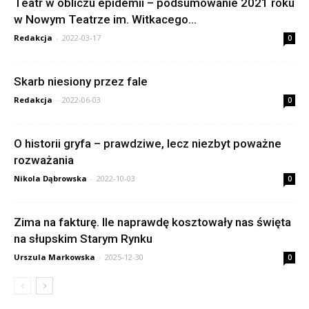
Teatr w obliczu epidemii – podsumowanie 2021 roku
w Nowym Teatrze im. Witkacego...
Redakcja
-
2022-03-17
0
Skarb niesiony przez fale
Redakcja
-
2022-06-03
0
O historii gryfa – prawdziwe, lecz niezbyt poważne
rozważania
Nikola Dąbrowska
-
2022-10-03
0
Zima na fakturę. Ile naprawdę kosztowały nas święta
na słupskim Starym Rynku
Urszula Markowska
-
2025-12-30
0