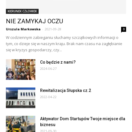
KIERUNEK CZŁOWIEK
NIE ZAMYKAJ OCZU
Urszula Markowska
-
2021-09-28
0
W codziennym zabieganiu słuchamy szczątkowych informacji o
tym, co dzieje się w naszym kraju. Brak nam czasu na zagłębianie
się w kryzys gospodarczy, czy...
Co będzie z nami?
2024-06-27
Rewitalizacja Słupska cz.2
2022-04-22
Aktywator Dom Startupów Twoje miejsce dla
biznesu
2021-09-30