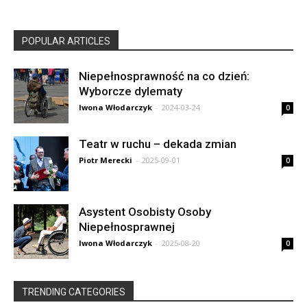
POPULAR ARTICLES
Niepełnosprawność na co dzień:
Wyborcze dylematy
Iwona Włodarczyk
-
2024-03-24
0
Teatr w ruchu – dekada zmian
Piotr Merecki
-
2025-09-01
0
Asystent Osobisty Osoby
Niepełnosprawnej
Iwona Włodarczyk
-
2025-08-20
0
TRENDING CATEGORIES