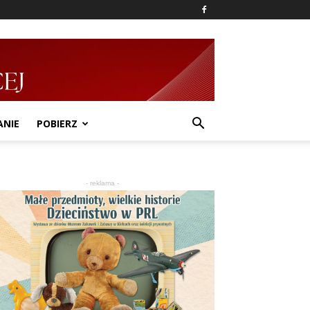
ANIE
POBIERZ
- reklama -