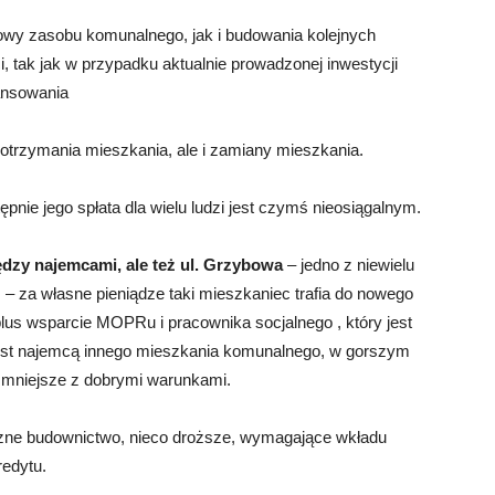
owy zasobu komunalnego, jak i budowania kolejnych
 tak jak w przypadku aktualnie prowadzonej inwestycji
nansowania
 otrzymania mieszkania, ale i zamiany mieszkania.
pnie jego spłata dla wielu ludzi jest czymś nieosiągalnym.
ędzy najemcami,
ale też ul. Grzybowa
– jedno z niewielu
– za własne pieniądze taki mieszkaniec trafia do nowego
lus wsparcie MOPRu i pracownika socjalnego , który jest
 jest najemcą innego mieszkania komunalnego, w gorszym
ze mniejsze z dobrymi warunkami.
czne budownictwo, nieco droższe, wymagające wkładu
redytu.