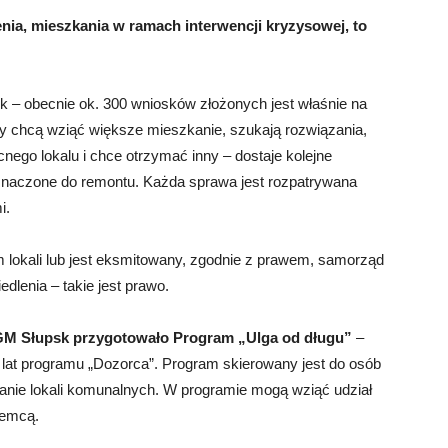
ia, mieszkania w ramach int
erwencji
kryzysowej, to
 – obecnie ok. 300 wniosków złożonych jest właśnie na
cy chcą wziąć większe mieszkanie, szukają rozwiązania,
nego lokalu i chce otrzymać inny – dostaje kolejne
eznaczone do remontu. Każda sprawa jest rozpatrywana
i.
m lokali lub jest eksmitowany, zgodnie z prawem, samorząd
dlenia – takie jest prawo.
GM Słupsk
przygotowało Program „
U
lga od długu”
–
d lat programu „Dozorca”. Program skierowany jest do osób
nie lokali komunalnych. W programie mogą wziąć udział
jemcą.