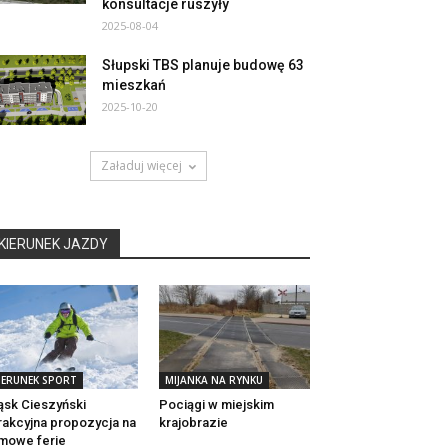
konsultacje ruszyły
2025-08-04
Słupski TBS planuje budowę 63
mieszkań
2025-10-20
Załaduj więcej
KIERUNEK JAZDY
IERUNEK SPORT
MIJANKA NA RYNKU
ąsk Cieszyński
Pociągi w miejskim
rakcyjna propozycja na
krajobrazie
mowe ferie