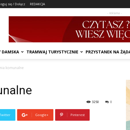
loguj się / Dołącz
REDAKCJA
- reklama -
Y DAMSKA
TRAMWAJ TURYSTYCZNIE
PRZYSTANEK NA ŻĄD
nia komunalne
unalne
3250
0
Twitter
Google+
Pinterest