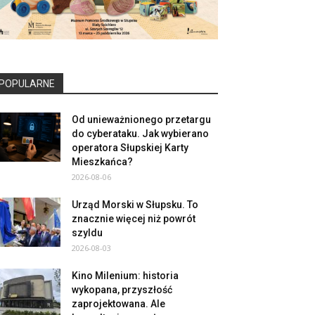
POPULARNE
Od unieważnionego przetargu
do cyberataku. Jak wybierano
operatora Słupskiej Karty
Mieszkańca?
2026-08-06
Urząd Morski w Słupsku. To
znacznie więcej niż powrót
szyldu
2026-08-03
Kino Milenium: historia
wykopana, przyszłość
zaprojektowana. Ale