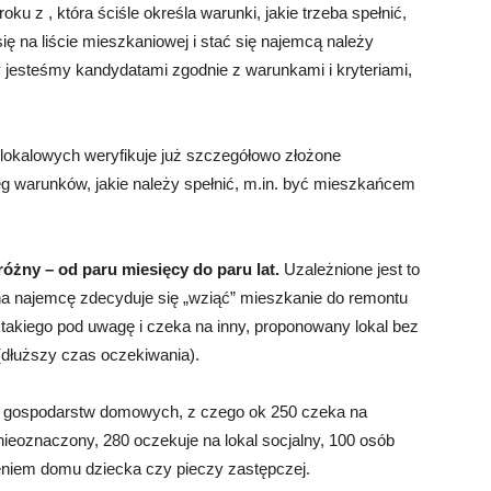
u z , która ściśle określa warunki, jakie trzeba spełnić,
 na liście mieszkaniowej i stać się najemcą należy
jesteśmy kandydatami zgodnie z warunkami i kryteriami,
 lokalowych weryfikuje już szczegółowo złożone
eg warunków, jakie należy spełnić, m.in. być mieszkańcem
różny – od paru mi
esięcy
do paru lat.
Uzależnione jest to
 na najemcę zdecyduje się „wziąć” mieszkanie do remontu
e takiego pod uwagę i czeka na inny, proponowany lokal bez
dłuższy czas oczekiwania).
0 gospodarstw domowych, z czego ok 250 czeka na
eoznaczony, 280 oczekuje na lokal socjalny, 100 osób
niem domu dziecka czy pieczy zastępczej.