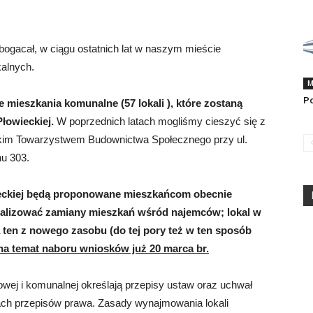
ogacał, w ciągu ostatnich lat w naszym mieście
alnych.
M
Po
e mieszkania komunalne (
57 lokali
), które zostaną
Płowieckiej.
W poprzednich latach mogliśmy cieszyć się z
skim Towarzystwem Budownictwa Społecznego przy ul.
nu 303.
wieckiej będą proponowane mieszkańcom obecnie
ealizować zamiany mieszkań wśród najemców; lokal w
ten z nowego zasobu (do tej pory też w ten sposób
na temat naboru wniosków już 20 marca br.
owej i komunalnej określają przepisy ustaw oraz uchwał
ch przepisów prawa. Zasady wynajmowania lokali