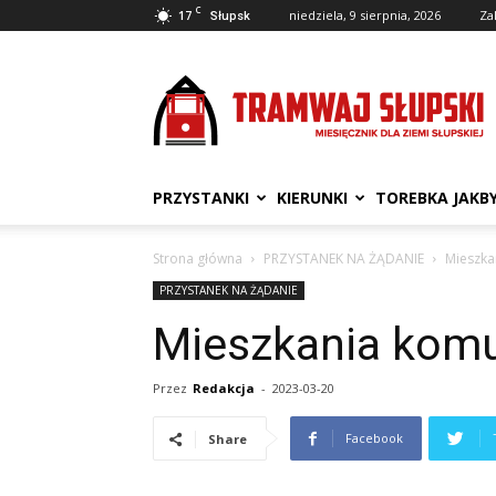
C
17
niedziela, 9 sierpnia, 2026
Za
Słupsk
Tramwaj
Słupski
PRZYSTANKI
KIERUNKI
TOREBKA JAKB
Strona główna
PRZYSTANEK NA ŻĄDANIE
Mieszka
PRZYSTANEK NA ŻĄDANIE
Mieszkania kom
Przez
Redakcja
-
2023-03-20
Facebook
Share