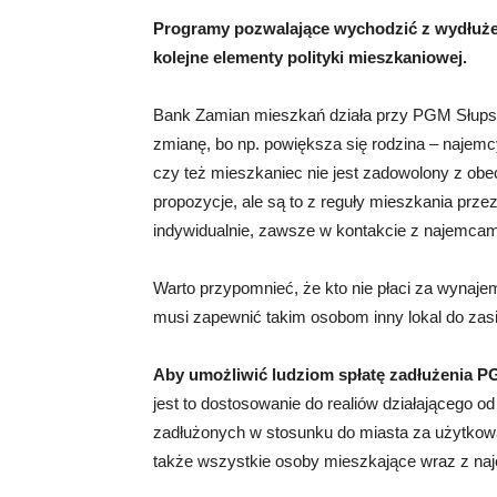
Programy pozwalające wychodzić z wydłużen
kolejne elementy polityki mieszkaniowej.
Bank Zamian mieszkań działa przy PGM Słupsk
zmianę, bo np. powiększa się rodzina – najem
czy też mieszkaniec nie jest zadowolony z obec
propozycje, ale są to z reguły mieszkania prz
indywidualnie, zawsze w kontakcie z najemcam
Warto przypomnieć, że kto nie płaci za wynaje
musi zapewnić takim osobom inny lokal do zasie
Aby umożliwić ludziom spłatę zadłużenia
P
jest to dostosowanie do realiów działającego o
zadłużonych w stosunku do miasta za użytkowa
także wszystkie osoby mieszkające wraz z na